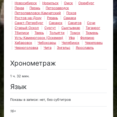
Новосибирск
Норильск
Омск
Оренбург
Пенза
Пермь
Петрозаводск
Петропавловск-Камчатский
Псков
Ростов-на-Дону
Рязань
Самара
Санкт-Петербург
Саранск
Саратов
Сочи
Старый Оскол
Сургут
Сыктывкар
Таганрог
Тбилиси
Тверь
Тольятти
Томск
Тюмень
Усть-Каменогорск (Оскемен)
Уфа
Фрязино
Хабаровск
Чебоксары
Челябинск
Череповец
Черноголовка
Чита
Энгельс
Ярославль
Хронометраж
1 ч. 32 мин.
Язык
Показы в записи: нет, без субтитров
16+