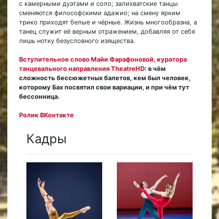
с камерными дуэтами и соло; залихватские танцы
сменяются философскими адажио; на смену ярким
трико приходят белые и чёрные. Жизнь многообразна, а
танец служит её верным отражением, добавляя от себя
лишь нотку безусловного изящества.
Вступительное слово Майи Фарафоновой, куратора
танцевального направления TheatreHD
: в чём
сложность бессюжетных балетов, кем был человек,
которому Бах посвятил свои вариации, и при чём тут
бессонница.
Ролик ВКонтакте
Кадры