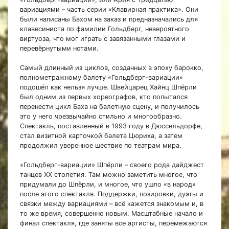
вариациями – часть серии «Клавирная практика». Они
были написаны Бахом на заказ и предназначались для
клавесиниста по фамилии Гольдберг, невероятного
виртуоза, что мог играть с завязанными глазами и
перевёрнутыми нотами.
Самый длинный из циклов, созданных в эпоху барокко,
полнометражному балету «Гольдберг-вариации»
подошёл как нельзя лучше. Швейцарец Хайнц Шпёрли
был одним из первых хореографов, кто попытался
перенести цикл Баха на балетную сцену, и получилось
это у него чрезвычайно стильно и многообразно.
Спектакль, поставленный в 1993 году в Дюссельдорфе,
стал визитной карточкой балета Цюриха, а затем
продолжил уверенное шествие по театрам мира.
«Гольдберг-вариации» Шпёрли – своего рода дайджест
танцев XX столетия. Там можно заметить многое, что
придумали до Шпёрли, и многое, что ушло «в народ»
после этого спектакля. Поддержки, позировки, дуэты и
связки между вариациями – всё кажется знакомым и, в
то же время, совершенно новым. Масштабные начало и
финал спектакля, где заняты все артисты, перемежаются