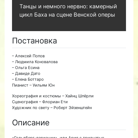
Танцы и немного нервно: камерный
цикл Баха на сцене Венской оперы
Постановка
– Алексей Попов
– Людмила Коновалова
– Ольга Есина
– Давиде Дато
– Елена Боттаро
Пианист – Уильям Юн
Хореография и костюмы – Хайнц Шпёрли
Сценография – Флориан Ети
Художник по свету – Роберт Эйзенштейн
Описание
«Гольдберг-вариации», или Ария с тридцатью