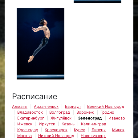
Расписание
Алматы
Архангельск
Барнаул
Великий Новгород
Владивосток
Волгоград
Воронеж
Гродно
Екатеринбург
Жигулёвск
Зеленоград
Иваново
Ижевск
Иркутск
Казань
Калининград
Краснодар
Красноярск
Курск
Липецк
Минск
Москва
Нижний Новгород
Новокузнецк