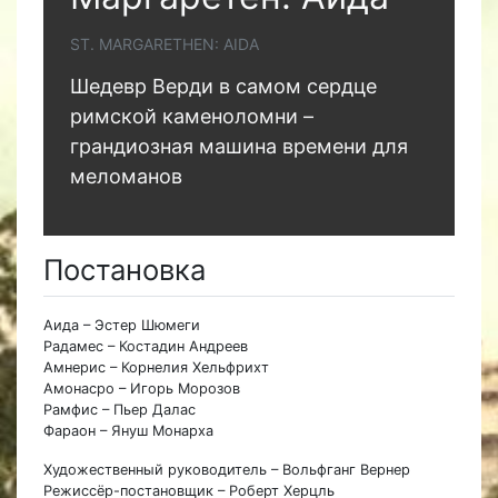
ST. MARGARETHEN: AIDA
Шедевр Верди в самом сердце
римской каменоломни –
грандиозная машина времени для
меломанов
Постановка
Аида – Эстер Шюмеги
Радамес – Костадин Андреев
Амнерис – Корнелия Хельфрихт
Амонасро – Игорь Морозов
Рамфис – Пьер Далас
Фараон – Януш Монарха
Художественный руководитель – Вольфганг Вернер
Режиссёр-постановщик – Роберт Херцль