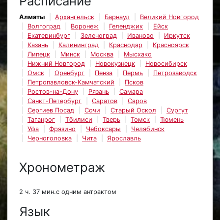
Расписание
Алматы
Архангельск
Барнаул
Великий Новгород
Волгоград
Воронеж
Геленджик
Ейск
Екатеринбург
Зеленоград
Иваново
Иркутск
Казань
Калининград
Краснодар
Красноярск
Липецк
Минск
Москва
Мысхако
Нижний Новгород
Новокузнецк
Новосибирск
Омск
Оренбург
Пенза
Пермь
Петрозаводск
Петропавловск-Камчатский
Псков
Ростов-на-Дону
Рязань
Самара
Санкт-Петербург
Саратов
Саров
Сергиев Посад
Сочи
Старый Оскол
Сургут
Таганрог
Тбилиси
Тверь
Томск
Тюмень
Уфа
Фрязино
Чебоксары
Челябинск
Черноголовка
Чита
Ярославль
Хронометраж
2 ч. 37 мин.с одним антрактом
Язык