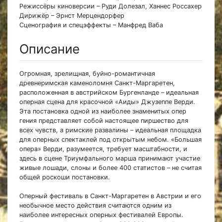
Режиссёры киноверсии – Руди Долезал, Ханнес Россахер
Дирижёр – Эрнст Мерцендорфер
Сценография и спецэффекты – Манфред Ваба
Описание
Огромная, зрелищная, буйно-романтичная
древнеримская каменоломня Санкт-Маргаретен,
расположенная в австрийском Бургенланде – идеальная
оперная сцена для красочной «Аиды» Джузеппе Верди.
Эта постановка одной из наиболее знаменитых опер
гения представляет собой настоящее пиршество для
всех чувств, а римские развалины – идеальная площадка
для оперных спектаклей под открытым небом. «Большая
опера» Верди, разумеется, требует масштабности, и
здесь в сцене Триумфального марша принимают участие
живые лошади, слоны и более 400 статистов – не считая
общей роскоши постановки.
Оперный фестиваль в Санкт-Маргаретен в Австрии и его
необычное место действия считаются одним из
наиболее интересных оперных фестивалей Европы.