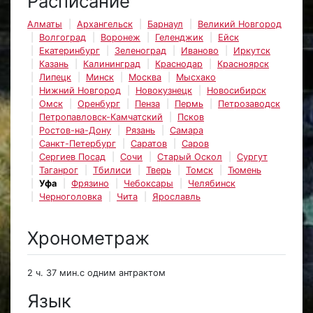
Расписание
Алматы
Архангельск
Барнаул
Великий Новгород
Волгоград
Воронеж
Геленджик
Ейск
Екатеринбург
Зеленоград
Иваново
Иркутск
Казань
Калининград
Краснодар
Красноярск
Липецк
Минск
Москва
Мысхако
Нижний Новгород
Новокузнецк
Новосибирск
Омск
Оренбург
Пенза
Пермь
Петрозаводск
Петропавловск-Камчатский
Псков
Ростов-на-Дону
Рязань
Самара
Санкт-Петербург
Саратов
Саров
Сергиев Посад
Сочи
Старый Оскол
Сургут
Таганрог
Тбилиси
Тверь
Томск
Тюмень
Уфа
Фрязино
Чебоксары
Челябинск
Черноголовка
Чита
Ярославль
Хронометраж
2 ч. 37 мин.с одним антрактом
Язык