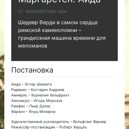
ST. MARGARETHEN: AIDA
Шедевр Верди в самом сердце
римской каменоломни –
грандиозная машина времени для
меломанов
Постановка
Аида – Эстер Шюмеги
Радамес – Костадин Андреев
Амнерис – Корнелия Хельфрихт
Амонасро – Игорь Морозов
Рамфис – Пьер Далас
Фараон – Януш Монарха
Художественный руководитель – Вольфганг Вернер
Режиссёр-постановщик – Роберт Херцль