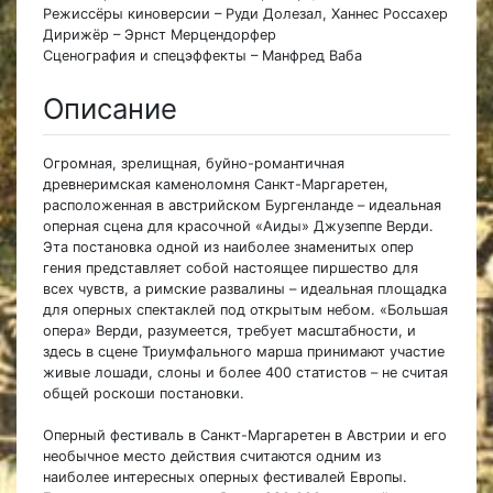
Режиссёры киноверсии – Руди Долезал, Ханнес Россахер
Дирижёр – Эрнст Мерцендорфер
Сценография и спецэффекты – Манфред Ваба
Описание
Огромная, зрелищная, буйно-романтичная
древнеримская каменоломня Санкт-Маргаретен,
расположенная в австрийском Бургенланде – идеальная
оперная сцена для красочной «Аиды» Джузеппе Верди.
Эта постановка одной из наиболее знаменитых опер
гения представляет собой настоящее пиршество для
всех чувств, а римские развалины – идеальная площадка
для оперных спектаклей под открытым небом. «Большая
опера» Верди, разумеется, требует масштабности, и
здесь в сцене Триумфального марша принимают участие
живые лошади, слоны и более 400 статистов – не считая
общей роскоши постановки.
Оперный фестиваль в Санкт-Маргаретен в Австрии и его
необычное место действия считаются одним из
наиболее интересных оперных фестивалей Европы.