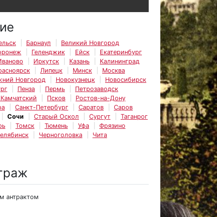
ие
ельск
Барнаул
Великий Новгород
оронеж
Геленджик
Ейск
Екатеринбург
Иваново
Иркутск
Казань
Калининград
расноярск
Липецк
Минск
Москва
жний Новгород
Новокузнецк
Новосибирск
рг
Пенза
Пермь
Петрозаводск
-Камчатский
Псков
Ростов-на-Дону
ра
Санкт-Петербург
Саратов
Саров
Сочи
Старый Оскол
Сургут
Таганрог
рь
Томск
Тюмень
Уфа
Фрязино
елябинск
Черноголовка
Чита
траж
им антрактом