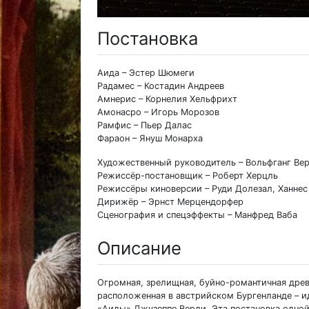
Постановка
Аида – Эстер Шюмеги
Радамес – Костадин Андреев
Амнерис – Корнелия Хельфрихт
Амонасро – Игорь Морозов
Рамфис – Пьер Далас
Фараон – Януш Монарха
Художественный руководитель – Вольфганг Ве
Режиссёр-постановщик – Роберт Херцль
Режиссёры киноверсии – Руди Долезал, Ханнес
Дирижёр – Эрнст Мерцендорфер
Сценография и спецэффекты – Манфред Ваба
Описание
Огромная, зрелищная, буйно-романтичная дре
расположенная в австрийском Бургенланде – и
«Аиды» Джузеппе Верди. Эта постановка одной