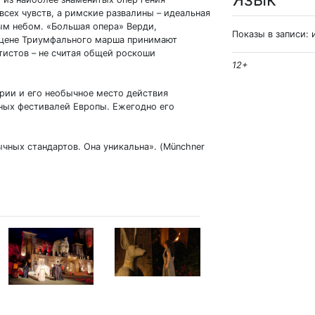
сех чувств, а римские развалины – идеальная
ым небом. «Большая опера» Верди,
Показы в записи: 
 сцене Триумфального марша принимают
тистов – не считая общей роскоши
12+
рии и его необычное место действия
ных фестивалей Европы. Ежегодно его
ычных стандартов. Она уникальна». (Münchner