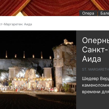
Опера
Бал
кт-Маргаретен: Аида
Оперны
Санкт-
Аида
ST. MARGARETH
Шедевр Вер
каменоломн
времени дл