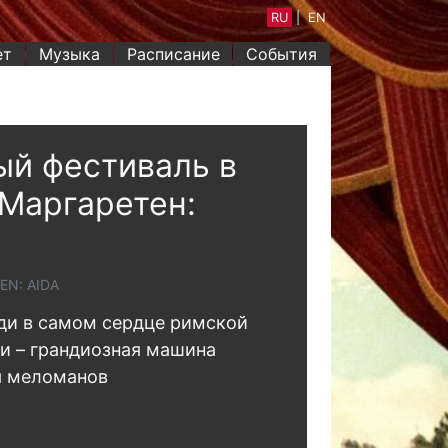
RU
|
EN
ет
Музыка
Расписание
События
й фестиваль в
Маргаретен:
EN: AIDA
ди в самом сердце римской
и – грандиозная машина
я меломанов