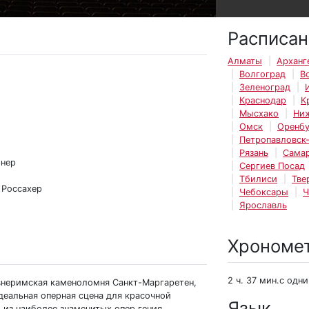
Расписан
Алматы
Арханг
Волгоград
В
Зеленоград
Краснодар
К
Мысхако
Ни
Омск
Оренбу
Петропавловск
Рязань
Сама
рнер
Сергиев Посад
Тбилиси
Тве
 Россахер
Чебоксары
Ч
Ярославль
Хрономе
2 ч. 37 мин.с одн
внеримская каменоломня Санкт-Маргаретен,
деальная оперная сцена для красочной
Язык
 из наиболее знаменитых опер гения