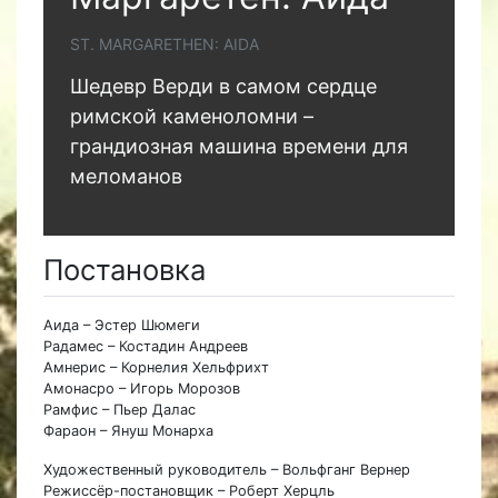
ST. MARGARETHEN: AIDA
Шедевр Верди в самом сердце
римской каменоломни –
грандиозная машина времени для
меломанов
Постановка
Аида – Эстер Шюмеги
Радамес – Костадин Андреев
Амнерис – Корнелия Хельфрихт
Амонасро – Игорь Морозов
Рамфис – Пьер Далас
Фараон – Януш Монарха
Художественный руководитель – Вольфганг Вернер
Режиссёр-постановщик – Роберт Херцль