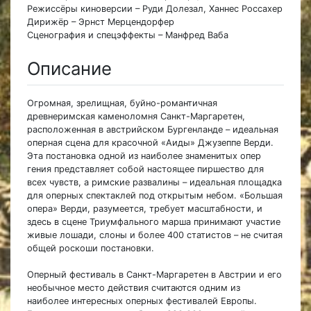
Режиссёры киноверсии – Руди Долезал, Ханнес Россахер
Дирижёр – Эрнст Мерцендорфер
Сценография и спецэффекты – Манфред Ваба
Описание
Огромная, зрелищная, буйно-романтичная
древнеримская каменоломня Санкт-Маргаретен,
расположенная в австрийском Бургенланде – идеальная
оперная сцена для красочной «Аиды» Джузеппе Верди.
Эта постановка одной из наиболее знаменитых опер
гения представляет собой настоящее пиршество для
всех чувств, а римские развалины – идеальная площадка
для оперных спектаклей под открытым небом. «Большая
опера» Верди, разумеется, требует масштабности, и
здесь в сцене Триумфального марша принимают участие
живые лошади, слоны и более 400 статистов – не считая
общей роскоши постановки.
Оперный фестиваль в Санкт-Маргаретен в Австрии и его
необычное место действия считаются одним из
наиболее интересных оперных фестивалей Европы.