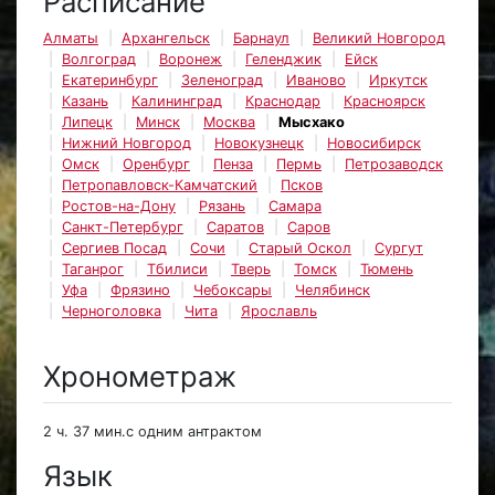
Расписание
Алматы
Архангельск
Барнаул
Великий Новгород
Волгоград
Воронеж
Геленджик
Ейск
Екатеринбург
Зеленоград
Иваново
Иркутск
Казань
Калининград
Краснодар
Красноярск
Липецк
Минск
Москва
Мысхако
Нижний Новгород
Новокузнецк
Новосибирск
Омск
Оренбург
Пенза
Пермь
Петрозаводск
Петропавловск-Камчатский
Псков
Ростов-на-Дону
Рязань
Самара
Санкт-Петербург
Саратов
Саров
Сергиев Посад
Сочи
Старый Оскол
Сургут
Таганрог
Тбилиси
Тверь
Томск
Тюмень
Уфа
Фрязино
Чебоксары
Челябинск
Черноголовка
Чита
Ярославль
Хронометраж
2 ч. 37 мин.с одним антрактом
Язык