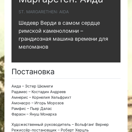
ST. MARGARETHEN: AIDA
Шедевр Верди в самом сердце
римской каменоломни –
грандиозная машина времени для
меломанов
Постановка
Аида – Эстер Шюмеги
Радамес – Костадин Андреев
Амнерис – Корнелия Хельфрихт
Амонасро – Игорь Морозов
Рамфис – Пьер Далас
Фараон – Януш Монарха
Художественный руководитель – Вольфганг Вернер
Режиссёр-постановщик – Роберт Херцль