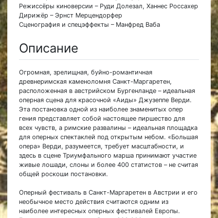
Режиссёры киноверсии – Руди Долезал, Ханнес Россахер
Дирижёр – Эрнст Мерцендорфер
Сценография и спецэффекты – Манфред Ваба
Описание
Огромная, зрелищная, буйно-романтичная
древнеримская каменоломня Санкт-Маргаретен,
расположенная в австрийском Бургенланде – идеальная
оперная сцена для красочной «Аиды» Джузеппе Верди.
Эта постановка одной из наиболее знаменитых опер
гения представляет собой настоящее пиршество для
всех чувств, а римские развалины – идеальная площадка
для оперных спектаклей под открытым небом. «Большая
опера» Верди, разумеется, требует масштабности, и
здесь в сцене Триумфального марша принимают участие
живые лошади, слоны и более 400 статистов – не считая
общей роскоши постановки.
Оперный фестиваль в Санкт-Маргаретен в Австрии и его
необычное место действия считаются одним из
наиболее интересных оперных фестивалей Европы.