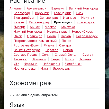
Расписание
Алматы
Архангельск
Барнаул
Великий Новгород
Волгоград
Воронеж
Геленджик
Ейск
Екатеринбург
Зеленоград
Иваново
Иркутск
Казань
Калининград
Краснодар
Красноярск
Липецк
Минск
Москва
Мысхако
Нижний Новгород
Новокузнецк
Новосибирск
Омск
Оренбург
Пенза
Пермь
Петрозаводск
Петропавловск-Камчатский
Псков
Ростов-на-Дону
Рязань
Самара
Санкт-Петербург
Саратов
Саров
Сергиев Посад
Сочи
Старый Оскол
Сургут
Таганрог
Тбилиси
Тверь
Томск
Тюмень
Уфа
Фрязино
Чебоксары
Челябинск
Черноголовка
Чита
Ярославль
Хронометраж
2 ч. 37 мин.с одним антрактом
Язык