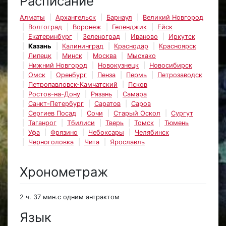
Расписание
Алматы
Архангельск
Барнаул
Великий Новгород
Волгоград
Воронеж
Геленджик
Ейск
Екатеринбург
Зеленоград
Иваново
Иркутск
Казань
Калининград
Краснодар
Красноярск
Липецк
Минск
Москва
Мысхако
Нижний Новгород
Новокузнецк
Новосибирск
Омск
Оренбург
Пенза
Пермь
Петрозаводск
Петропавловск-Камчатский
Псков
Ростов-на-Дону
Рязань
Самара
Санкт-Петербург
Саратов
Саров
Сергиев Посад
Сочи
Старый Оскол
Сургут
Таганрог
Тбилиси
Тверь
Томск
Тюмень
Уфа
Фрязино
Чебоксары
Челябинск
Черноголовка
Чита
Ярославль
Хронометраж
2 ч. 37 мин.с одним антрактом
Язык