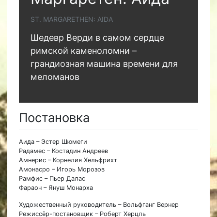
ST. MARGARETHEN: AIDA
Шедевр Верди в самом сердце
римской каменоломни –
грандиозная машина времени для
меломанов
Постановка
Аида – Эстер Шюмеги
Радамес – Костадин Андреев
Амнерис – Корнелия Хельфрихт
Амонасро – Игорь Морозов
Рамфис – Пьер Далас
Фараон – Януш Монарха
Художественный руководитель – Вольфганг Вернер
Режиссёр-постановщик – Роберт Херцль