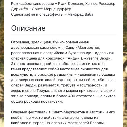
Режиссёры киноверсии – Руди Долезал, Ханнес Россахер
Дирижёр – Эрнст Мерцендорфер
Сценография и спецэффекты – Манфред Ваба
Описание
Огромная, зрелищная, буйно-романтичная
древнеримская каменоломня Санкт-Маргаретен,
расположенная в австрийском Бургенланде – идеальная
оперная сцена для красочной «Аиды» Джузеппе Верди.
Эта постановка одной из наиболее знаменитых опер
гения представляет собой настоящее пиршество для
всех чувств, а римские развалины – идеальная площадка
для оперных спектаклей под открытым небом. «Большая
опера» Верди, разумеется, требует масштабности, и
здесь в сцене Триумфального марша принимают участие
живые лошади, слоны и более 400 статистов – не считая
общей роскоши постановки.
Оперный фестиваль в Санкт-Маргаретен в Австрии и его
необычное место действия считаются одним из
наиболее интересных оперных фестивалей Европы.