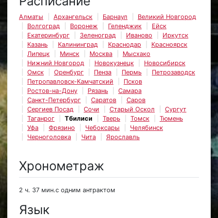
Расписание
Алматы
Архангельск
Барнаул
Великий Новгород
Волгоград
Воронеж
Геленджик
Ейск
Екатеринбург
Зеленоград
Иваново
Иркутск
Казань
Калининград
Краснодар
Красноярск
Липецк
Минск
Москва
Мысхако
Нижний Новгород
Новокузнецк
Новосибирск
Омск
Оренбург
Пенза
Пермь
Петрозаводск
Петропавловск-Камчатский
Псков
Ростов-на-Дону
Рязань
Самара
Санкт-Петербург
Саратов
Саров
Сергиев Посад
Сочи
Старый Оскол
Сургут
Таганрог
Тбилиси
Тверь
Томск
Тюмень
Уфа
Фрязино
Чебоксары
Челябинск
Черноголовка
Чита
Ярославль
Хронометраж
2 ч. 37 мин.с одним антрактом
Язык