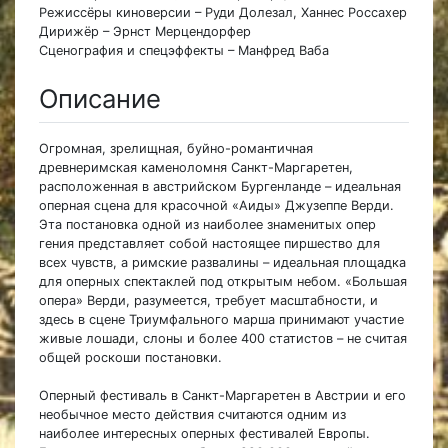
Режиссёры киноверсии – Руди Долезал, Ханнес Россахер
Дирижёр – Эрнст Мерцендорфер
Сценография и спецэффекты – Манфред Ваба
Описание
Огромная, зрелищная, буйно-романтичная
древнеримская каменоломня Санкт-Маргаретен,
расположенная в австрийском Бургенланде – идеальная
оперная сцена для красочной «Аиды» Джузеппе Верди.
Эта постановка одной из наиболее знаменитых опер
гения представляет собой настоящее пиршество для
всех чувств, а римские развалины – идеальная площадка
для оперных спектаклей под открытым небом. «Большая
опера» Верди, разумеется, требует масштабности, и
здесь в сцене Триумфального марша принимают участие
живые лошади, слоны и более 400 статистов – не считая
общей роскоши постановки.
Оперный фестиваль в Санкт-Маргаретен в Австрии и его
необычное место действия считаются одним из
наиболее интересных оперных фестивалей Европы.