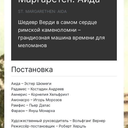
ST. MARGARETHEN: AIDA
Шедевр Верди в самом сердце
римской каменоломни –
грандиозная машина времени для
меломанов
Постановка
Аида – Эстер Шюмеги
Радамес – Костадин Андреев
Амнерис – Корнелия Хельфрихт
Амонасро – Игорь Морозов
Рамфис – Пьер Далас
Фараон – Януш Монарха
Художественный руководитель – Вольфганг Вернер
Режиссёр-постановщик – Роберт Херцль