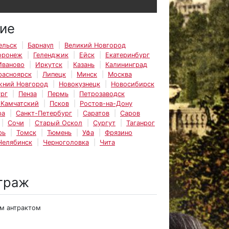
ие
ельск
Барнаул
Великий Новгород
оронеж
Геленджик
Ейск
Екатеринбург
Иваново
Иркутск
Казань
Калининград
расноярск
Липецк
Минск
Москва
жний Новгород
Новокузнецк
Новосибирск
рг
Пенза
Пермь
Петрозаводск
-Камчатский
Псков
Ростов-на-Дону
ра
Санкт-Петербург
Саратов
Саров
Сочи
Старый Оскол
Сургут
Таганрог
рь
Томск
Тюмень
Уфа
Фрязино
Челябинск
Черноголовка
Чита
траж
им антрактом