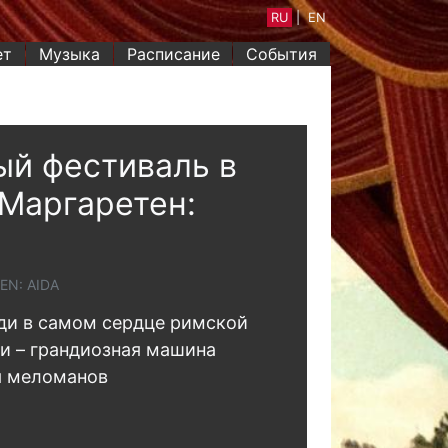
RU
|
EN
ет
Музыка
Расписание
События
й фестиваль в
Маргаретен:
EN: AIDA
ди в самом сердце римской
и – грандиозная машина
я меломанов