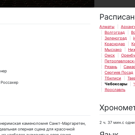
Расписан
Алматы
Арханг
Волгоград
В
Зеленоград
Краснодар
К
Мысхако
Ни
Омск
Оренбу
Петропавловск
Рязань
Сама
рнер
Сергиев Посад
Тбилиси
Тве
 Россахер
Чебоксары
Ярославль
Хрономе
2 ч. 37 мин.с одн
внеримская каменоломня Санкт-Маргаретен,
деальная оперная сцена для красочной
Язык
 из наиболее знаменитых опер гения