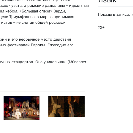
сех чувств, а римские развалины – идеальная
ым небом. «Большая опера» Верди,
Показы в записи: 
 сцене Триумфального марша принимают
тистов – не считая общей роскоши
12+
рии и его необычное место действия
ных фестивалей Европы. Ежегодно его
ычных стандартов. Она уникальна». (Münchner