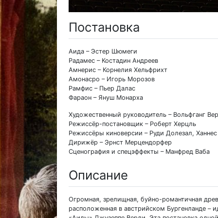
Постановка
Аида – Эстер Шюмеги
Радамес – Костадин Андреев
Амнерис – Корнелия Хельфрихт
Амонасро – Игорь Морозов
Рамфис – Пьер Далас
Фараон – Януш Монарха
Художественный руководитель – Вольфганг Ве
Режиссёр-постановщик – Роберт Херцль
Режиссёры киноверсии – Руди Долезал, Ханнес
Дирижёр – Эрнст Мерцендорфер
Сценография и спецэффекты – Манфред Ваба
Описание
Огромная, зрелищная, буйно-романтичная дре
расположенная в австрийском Бургенланде – и
«Аиды» Джузеппе Верди. Эта постановка одной