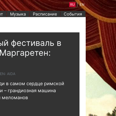
RU
|
EN
ет
Музыка
Расписание
События
й фестиваль в
Маргаретен:
EN: AIDA
ди в самом сердце римской
и – грандиозная машина
я меломанов