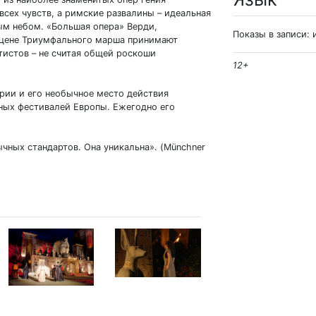
сех чувств, а римские развалины – идеальная
ым небом. «Большая опера» Верди,
Показы в записи: 
 сцене Триумфального марша принимают
тистов – не считая общей роскоши
12+
рии и его необычное место действия
ных фестивалей Европы. Ежегодно его
ычных стандартов. Она уникальна». (Münchner