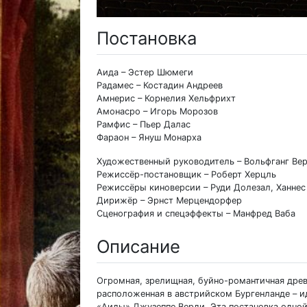
Постановка
Аида – Эстер Шюмеги
Радамес – Костадин Андреев
Амнерис – Корнелия Хельфрихт
Амонасро – Игорь Морозов
Рамфис – Пьер Далас
Фараон – Януш Монарха
Художественный руководитель – Вольфганг Ве
Режиссёр-постановщик – Роберт Херцль
Режиссёры киноверсии – Руди Долезал, Ханнес
Дирижёр – Эрнст Мерцендорфер
Сценография и спецэффекты – Манфред Ваба
Описание
Огромная, зрелищная, буйно-романтичная дре
расположенная в австрийском Бургенланде – и
«Аиды» Джузеппе Верди. Эта постановка одной