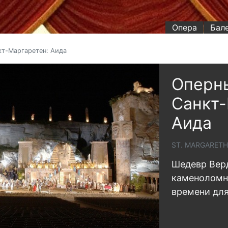
Опера
Бал
кт-Маргаретен: Аида
Оперны
Санкт-
Аида
ST. MARGARETH
Шедевр Вер
каменоломн
времени дл