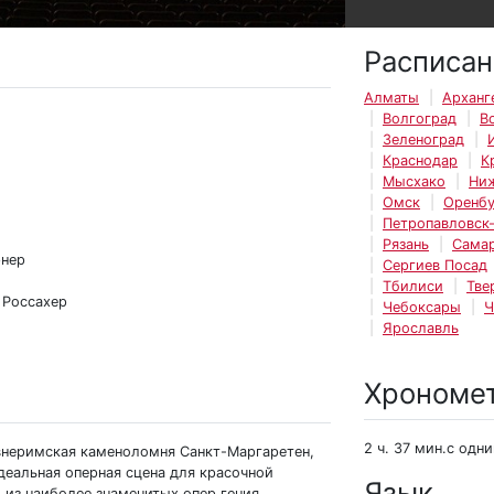
Расписан
Алматы
Арханг
Волгоград
В
Зеленоград
Краснодар
К
Мысхако
Ни
Омск
Оренбу
Петропавловск
Рязань
Сама
рнер
Сергиев Посад
Тбилиси
Тве
 Россахер
Чебоксары
Ч
Ярославль
Хрономе
2 ч. 37 мин.с одн
внеримская каменоломня Санкт-Маргаретен,
деальная оперная сцена для красочной
Язык
 из наиболее знаменитых опер гения