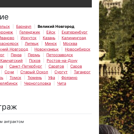
ие
ельск
Барнаул
Великий Новгород
оронеж
Геленджик
Ейск
Екатеринбург
Иваново
Иркутск
Казань
Калининград
расноярск
Липецк
Минск
Москва
жний Новгород
Новокузнецк
Новосибирск
рг
Пенза
Пермь
Петрозаводск
-Камчатский
Псков
Ростов-на-Дону
ра
Санкт-Петербург
Саратов
Саров
Сочи
Старый Оскол
Сургут
Таганрог
рь
Томск
Тюмень
Уфа
Фрязино
елябинск
Черноголовка
Чита
траж
им антрактом