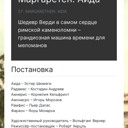
ST. MARGARETHEN: AIDA
Шедевр Верди в самом сердце
римской каменоломни –
грандиозная машина времени для
меломанов
Постановка
Аида – Эстер Шюмеги
Радамес – Костадин Андреев
Амнерис – Корнелия Хельфрихт
Амонасро – Игорь Морозов
Рамфис – Пьер Далас
Фараон – Януш Монарха
Художественный руководитель – Вольфганг Вернер
Режиссёр-постановщик – Роберт Херцль