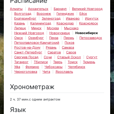
Расписание
Алматы
Архангельск
Барнаул
Великий Новгород
Волгоград
Воронеж
Геленджик
Ейск
Екатеринбург
Зеленоград
Иваново
Иркутск
Казань
Калининград
Краснодар
Красноярск
Липецк
Минск
Москва
Мысхако
Нижний Новгород
Новокузнецк
Новосибирск
Омск
Оренбург
Пенза
Пермь
Петрозаводск
Петропавловск-Камчатский
Псков
Ростов-на-Дону
Рязань
Самара
Санкт-Петербург
Саратов
Саров
Сергиев Посад
Сочи
Старый Оскол
Сургут
Таганрог
Тбилиси
Тверь
Томск
Тюмень
Уфа
Фрязино
Чебоксары
Челябинск
Черноголовка
Чита
Ярославль
Хронометраж
2 ч. 37 мин.с одним антрактом
Язык