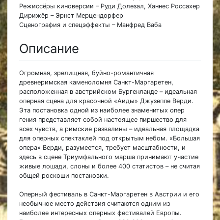
Режиссёры киноверсии – Руди Долезал, Ханнес Россахер
Дирижёр – Эрнст Мерцендорфер
Сценография и спецэффекты – Манфред Ваба
Описание
Огромная, зрелищная, буйно-романтичная
древнеримская каменоломня Санкт-Маргаретен,
расположенная в австрийском Бургенланде – идеальная
оперная сцена для красочной «Аиды» Джузеппе Верди.
Эта постановка одной из наиболее знаменитых опер
гения представляет собой настоящее пиршество для
всех чувств, а римские развалины – идеальная площадка
для оперных спектаклей под открытым небом. «Большая
опера» Верди, разумеется, требует масштабности, и
здесь в сцене Триумфального марша принимают участие
живые лошади, слоны и более 400 статистов – не считая
общей роскоши постановки.
Оперный фестиваль в Санкт-Маргаретен в Австрии и его
необычное место действия считаются одним из
наиболее интересных оперных фестивалей Европы.