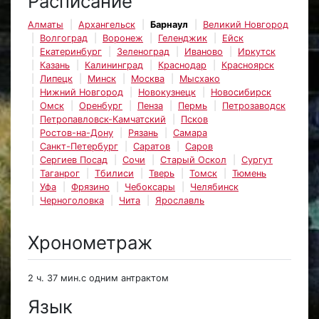
Расписание
Алматы
Архангельск
Барнаул
Великий Новгород
Волгоград
Воронеж
Геленджик
Ейск
Екатеринбург
Зеленоград
Иваново
Иркутск
Казань
Калининград
Краснодар
Красноярск
Липецк
Минск
Москва
Мысхако
Нижний Новгород
Новокузнецк
Новосибирск
Омск
Оренбург
Пенза
Пермь
Петрозаводск
Петропавловск-Камчатский
Псков
Ростов-на-Дону
Рязань
Самара
Санкт-Петербург
Саратов
Саров
Сергиев Посад
Сочи
Старый Оскол
Сургут
Таганрог
Тбилиси
Тверь
Томск
Тюмень
Уфа
Фрязино
Чебоксары
Челябинск
Черноголовка
Чита
Ярославль
Хронометраж
2 ч. 37 мин.с одним антрактом
Язык