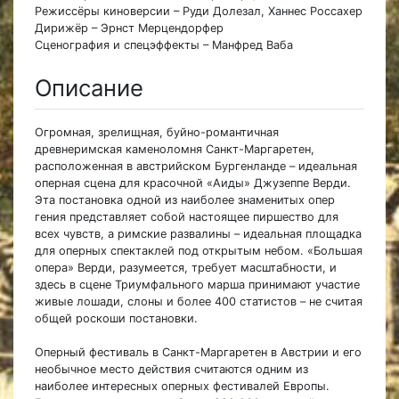
Режиссёры киноверсии – Руди Долезал, Ханнес Россахер
Дирижёр – Эрнст Мерцендорфер
Сценография и спецэффекты – Манфред Ваба
Описание
Огромная, зрелищная, буйно-романтичная
древнеримская каменоломня Санкт-Маргаретен,
расположенная в австрийском Бургенланде – идеальная
оперная сцена для красочной «Аиды» Джузеппе Верди.
Эта постановка одной из наиболее знаменитых опер
гения представляет собой настоящее пиршество для
всех чувств, а римские развалины – идеальная площадка
для оперных спектаклей под открытым небом. «Большая
опера» Верди, разумеется, требует масштабности, и
здесь в сцене Триумфального марша принимают участие
живые лошади, слоны и более 400 статистов – не считая
общей роскоши постановки.
Оперный фестиваль в Санкт-Маргаретен в Австрии и его
необычное место действия считаются одним из
наиболее интересных оперных фестивалей Европы.