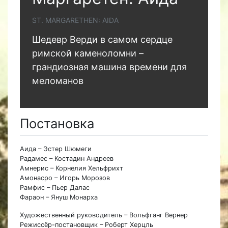
ST. MARGARETHEN: AIDA
Шедевр Верди в самом сердце
римской каменоломни –
грандиозная машина времени для
меломанов
Постановка
Аида – Эстер Шюмеги
Радамес – Костадин Андреев
Амнерис – Корнелия Хельфрихт
Амонасро – Игорь Морозов
Рамфис – Пьер Далас
Фараон – Януш Монарха
Художественный руководитель – Вольфганг Вернер
Режиссёр-постановщик – Роберт Херцль