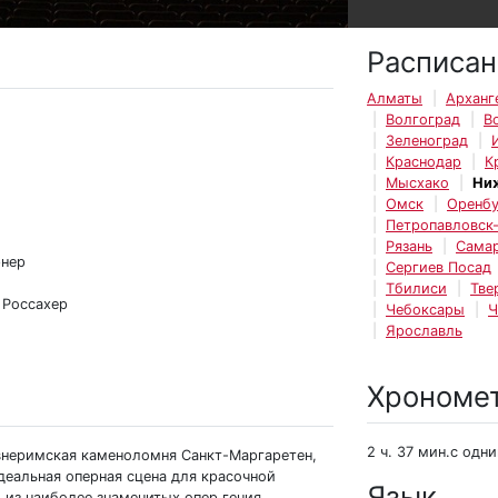
Расписан
Алматы
Арханг
Волгоград
В
Зеленоград
Краснодар
К
Мысхако
Ни
Омск
Оренбу
Петропавловск
Рязань
Сама
рнер
Сергиев Посад
Тбилиси
Тве
 Россахер
Чебоксары
Ч
Ярославль
Хрономе
2 ч. 37 мин.с одн
внеримская каменоломня Санкт-Маргаретен,
деальная оперная сцена для красочной
Язык
 из наиболее знаменитых опер гения