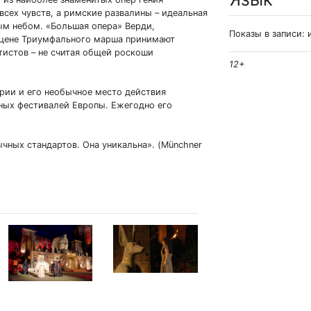
сех чувств, а римские развалины – идеальная
ым небом. «Большая опера» Верди,
Показы в записи: 
 сцене Триумфального марша принимают
тистов – не считая общей роскоши
12+
рии и его необычное место действия
ных фестивалей Европы. Ежегодно его
ычных стандартов. Она уникальна». (Münchner