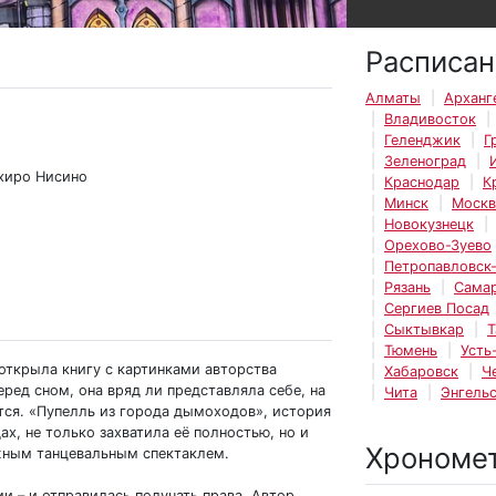
Расписан
Алматы
Арханг
Владивосток
Геленджик
Г
Зеленоград
ихиро Нисино
Краснодар
К
Минск
Москв
Новокузнецк
Орехово-Зуево
Петропавловск
Рязань
Сама
Сергиев Посад
Сыктывкар
Т
Тюмень
Усть
открыла книгу с картинками авторства
Хабаровск
Ч
еред сном, она вряд ли представляла себе, на
Чита
Энгель
тся. «Пупелль из города дымоходов», история
х, не только захватила её полностью, но и
Хрономе
жным танцевальным спектаклем.
и – и отправилась получать права. Автор,