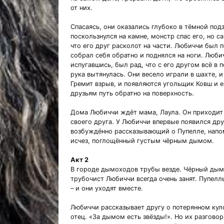
от них.
Спасаясь, они оказались глубоко в тёмной под
поскользнулся на камне, монстр спас его, но 
что его друг расколот на части. Любиччи был 
собрал себя обратно и поднялся на ноги. Любич
испугавшись, был рад, что с его другом всё в п
рука вытянулась. Они весело играли в шахте, 
Гремит взрыв, и появляются угольщик Ковш и 
друзьям путь обратно на поверхность.
Дома Любиччи ждёт мама, Лаула. Он приходит 
своего друга. У Любиччи впервые появился друг
возбуждённо рассказывающий о Пупелле, напом
исчез, поглощённый густым чёрным дымом.
Акт 2
В городе дымоходов трубы везде. Чёрный дым к
трубочист Любиччи всегда очень занят. Пупелль
– и они уходят вместе.
Любиччи рассказывает другу о потерянном куло
отец. «За дымом есть звёзды!». Но их разгово