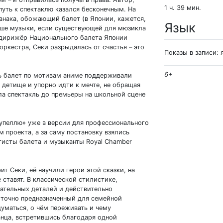
1 ч. 39 мин.
путь к спектаклю казался бесконечным. На
анака, обожающий балет (в Японии, кажется,
Язык
льше музыки, если существующей для мюзикла
а дирижёр Национального балета Японии
ркестра, Секи разрыдалась от счастья – это
Показы в записи:
6+
ть балет по мотивам аниме поддерживали
ё детище и упорно идти к мечте, не обращая
ла спектакль до премьеры на школьной сцене
упеллю» уже в версии для профессионального
 проекта, а за саму постановку взялись
тисты балета и музыканты Royal Chamber
ит Секи, её научили герои этой сказки, на
е ставят. В классической стилистике,
тельных деталей и действительно
 точно предназначенный для семейной
думаться, о чём переживать и чему
анца, встретившись благодаря одной