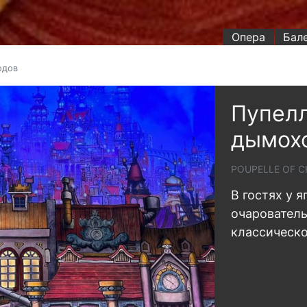
Опера
Бал
одов
Пупелл
дымох
POUPELLE OF 
В гостях у я
очарователь
классическо