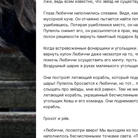
лжи, ведь всем известно, что звёзд не существу
Глаза Любиччи наполнились слезами. Видя, как 
мусорной куче. Он отчаянно пытается найти пот
ушибившись. Потирая ушибленное место, он на
Пупелль снимет его, он рассыплется в прах, вед
полон решимости вернуть памятный подарок Б
Когда встревоженные фонарщики и угольщики д
вернуть кулон Любиччи даже несмотря на то, ч
помочь Любиччи осуществить его мечту: пусть 
Воздушный шарик в руках маленького угольщи
Они построят летающий корабль, который подн
шары! Пупелль бросается к Любиччи, но тот… п
слышать про звёзды, мне всё равно». Тем не ме
летающий корабль, украшенный бесчисленным
угольщик Ковш и его команда. Они поднимаютс
корабль.
Грохот и рёв.
«Любиччи, посмотри вверх! Мы выходим из пол
наполнилось бесчисленными точками света. «Па