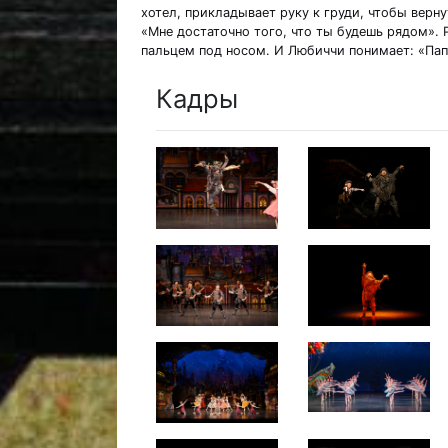
хотел, прикладывает руку к груди, чтобы верну
«Мне достаточно того, что ты будешь рядом». 
пальцем под носом. И Любиччи понимает: «Пап
Кадры