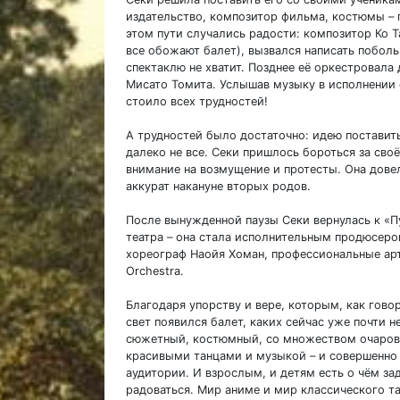
издательство, композитор фильма, костюмы – 
этом пути случались радости: композитор Ко Т
все обожают балет), вызвался написать побо
спектаклю не хватит. Позднее её оркестровал
Мисато Томита. Услышав музыку в исполнении о
стоило всех трудностей!
А трудностей было достаточно: идею постави
далеко не все. Секи пришлось бороться за сво
внимание на возмущение и протесты. Она дове
аккурат накануне вторых родов.
После вынужденной паузы Секи вернулась к «П
театра – она стала исполнительным продюсером
хореограф Наойя Хоман, профессиональные ар
Orchestra.
Благодаря упорству и вере, которым, как говор
свет появился балет, каких сейчас уже почти н
сюжетный, костюмный, со множеством очарова
красивыми танцами и музыкой – и совершенно
аудитории. И взрослым, и детям есть о чём за
радоваться. Мир аниме и мир классического т