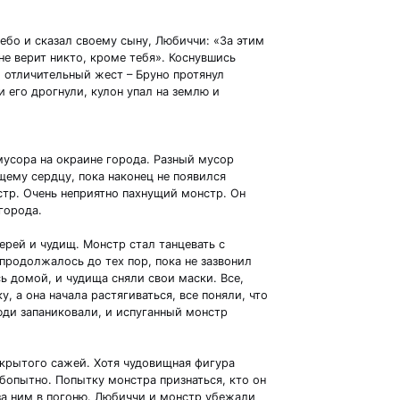
бо и сказал своему сыну, Любиччи: «За этим
е верит никто, кроме тебя». Коснувшись
 отличительный жест – Бруно протянул
и его дрогнули, кулон упал на землю и
 мусора на окраине города. Разный мусор
ему сердцу, пока наконец не появился
тр. Очень неприятно пахнущий монстр. Он
 города.
ерей и чудищ. Монстр стал танцевать с
родолжалось до тех пор, пока не зазвонил
ь домой, и чудища сняли свои маски. Все,
у, а она начала растягиваться, все поняли, что
юди запаниковали, и испуганный монстр
окрытого сажей. Хотя чудовищная фигура
бопытно. Попытку монстра признаться, кто он
за ним в погоню. Любиччи и монстр убежали