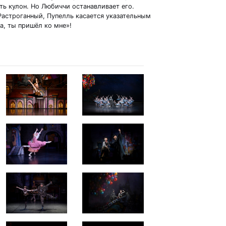
ть кулон. Но Любиччи останавливает его.
Растроганный, Пупелль касается указательным
а, ты пришёл ко мне»!