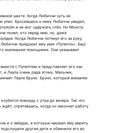
земной шахте. Когда Любиччи чуть не
сам упал. Бросившись к нему Любиччи увидел,
потрясён и не мог сдержать слёз. Но Монстр
чи понял, кто перед ним, но, даже
орядке. Когда Любиччи потянул его за руку,
и Любиччи придумал ему имя «Пупелль». Бац!
его маленькие помощники. Они указывают
вместе с Пупеллем и представляет его как
, и Лаула очень рада этому. Мальчик,
инает Лауле Бруно. Бруно, который внезапно
лубится повсюду с утра до вечера. Так что
 ждёт, спрятавшись, когда он закончит работу
не и о звёздах, в которые наказал ему верить
р подслушали другие дети и обвинили его во