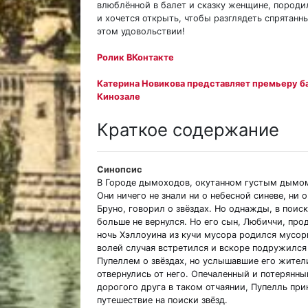
влюблённой в балет и сказку женщине, породил
и хочется открыть, чтобы разглядеть спрятанн
этом удовольствии!
Ролик ВКонтакте
Катерина Новикова представляет премьеру б
Кинозале
Краткое содержание
Синопсис
В Городе дымоходов, окутанном густым дымом
Они ничего не знали ни о небесной синеве, ни 
Бруно, говорил о звёздах. Но однажды, в поиск
больше не вернулся. Но его сын, Любиччи, про
ночь Хэллоуина из кучи мусора родился мусор
волей случая встретился и вскоре подружилс
Пупеллем о звёздах, но услышавшие его жител
отвернулись от него. Опечаленный и потерянны
дорогого друга в таком отчаянии, Пупелль при
путешествие на поиски звёзд.