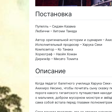
Постановка
Пупелль – Сидзен Казама
Любиччи – Хитоми Такеда
Автор оригинальной истории и сценария – Ак
Исполнительный продюсер – Харука Секи
Композитор – Ко Танака
Хореограф – Наойя Хоман
Дирижёр – Мисато Томита
Описание
Когда педагог балетного училища Харука Секи 
Акихиро Нисино, чтобы почитать сыну сказку п
пороге какого гигантского путешествия находи
о мальчике, добром мусорном монстре и звёзда
сама собой встала перед глазами полнометра
Секи решила поставить его со своими ученикам