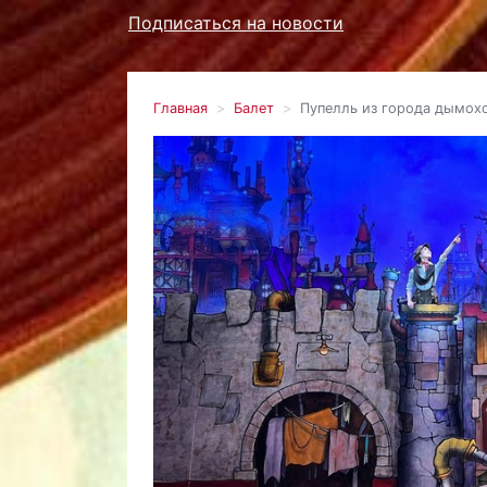
Подписаться на новости
Главная
Балет
Пупелль из города дымох