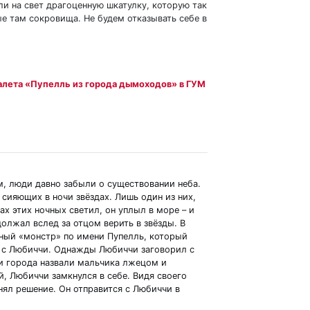
и на свет драгоценную шкатулку, которую так
ые там сокровища. Не будем отказывать себе в
алета «Пупелль из города дымоходов» в ГУМ
, люди давно забыли о существовании неба.
о сияющих в ночи звёздах. Лишь один из них,
ах этих ночных светил, он уплыл в море – и
должал вслед за отцом верить в звёзды. В
ный «монстр» по имени Пупелль, который
я с Любиччи. Однажды Любиччи заговорил с
и города назвали мальчика лжецом и
й, Любиччи замкнулся в себе. Видя своего
нял решение. Он отправится с Любиччи в