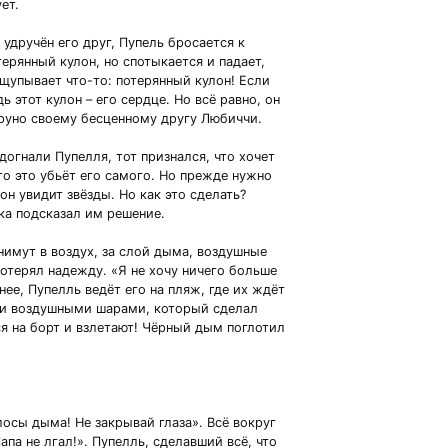
ет.
удручён его друг, Пупель бросается к
ерянный кулон, но спотыкается и падает,
щупывает что-то: потерянный кулон! Если
ь этот кулон – его сердце. Но всё равно, он
руно своему бесценному другу Любиччи.
огнали Пупелля, тот признался, что хочет
то это убьёт его самого. Но прежде нужно
он увидит звёзды. Но как это сделать?
ка подсказал им решение.
имут в воздух, за слой дыма, воздушные
отерял надежду. «Я не хочу ничего больше
нее, Пупелль ведёт его на пляж, где их ждёт
и воздушными шарами, который сделал
я на борт и взлетают! Чёрный дым поглотил
осы дыма! Не закрывай глаза». Всё вокруг
па не лгал!». Пупелль, сделавший всё, что