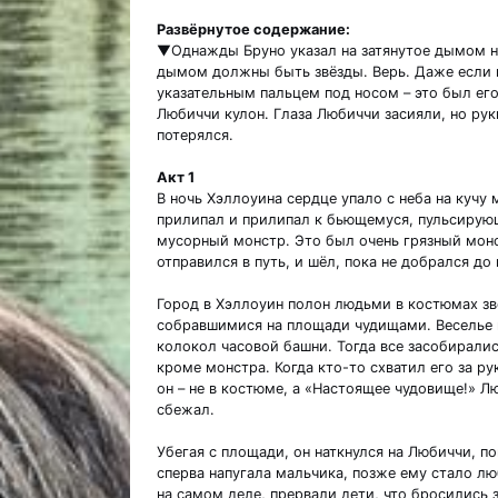
Развёрнутое содержание:
▼Однажды Бруно указал на затянутое дымом не
дымом должны быть звёзды. Верь. Даже если н
указательным пальцем под носом – это был его
Любиччи кулон. Глаза Любиччи засияли, но рук
потерялся.
Акт 1
В ночь Хэллоуина сердце упало с неба на кучу
прилипал и прилипал к бьющемуся, пульсирующ
мусорный монстр. Это был очень грязный монс
отправился в путь, и шёл, пока не добрался до
Город в Хэллоуин полон людьми в костюмах зв
собравшимися на площади чудищами. Веселье п
колокол часовой башни. Тогда все засобиралис
кроме монстра. Когда кто-то схватил его за рук
он – не в костюме, а «Настоящее чудовище!» Л
сбежал.
Убегая с площади, он наткнулся на Любиччи, п
сперва напугала мальчика, позже ему стало лю
на самом деле, прервали дети, что бросились 