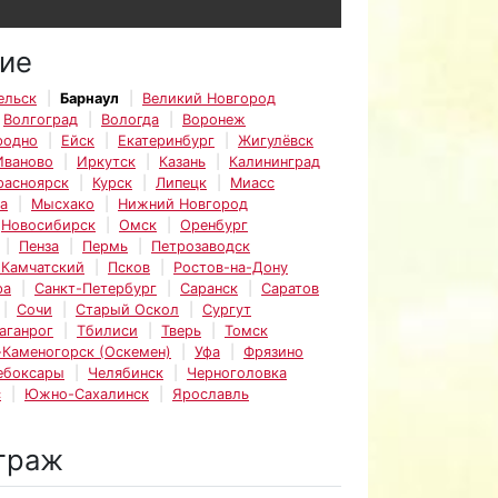
ие
ельск
Барнаул
Великий Новгород
Волгоград
Вологда
Воронеж
родно
Ейск
Екатеринбург
Жигулёвск
Иваново
Иркутск
Казань
Калининград
расноярск
Курск
Липецк
Миасс
а
Мысхако
Нижний Новгород
Новосибирск
Омск
Оренбург
Пенза
Пермь
Петрозаводск
-Камчатский
Псков
Ростов-на-Дону
ра
Санкт-Петербург
Саранск
Саратов
Сочи
Старый Оскол
Сургут
аганрог
Тбилиси
Тверь
Томск
-Каменогорск (Оскемен)
Уфа
Фрязино
ебоксары
Челябинск
Черноголовка
с
Южно-Сахалинск
Ярославль
траж