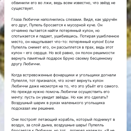
обвинили его во лжи, ведь всем известно, что звёзд не
существует.
Глаза Любиччи наполнились слезами. Видя, как удручён
его друг, Пупель бросается к мусорной куче. Он
отчаянно пытается найти потерянный кулон, но
спотыкается и падает, ушибившись. Потирая ушибленное
место, он нащупывает что-то: потерянный кулон! Если
Пупелль снимет его, он рассыплется в прах, ведь этот
кулон – его сердце. Но всё равно, он полон решимости
вернуть памятный подарок Бруно своему бесценному
другу Любиччи.
Когда встревоженные фонарщики и угольщики догнали
Пупелля, тот признался, что хочет вернуть кулон
Любиччи даже несмотря на то, что это убьёт его самого.
Но прежде нужно помочь Любиччи осуществить его
мечту: пусть он увидит звёзды. Но как это сделать?
Воздушный шарик в руках маленького угольщика
подсказал им решение.
Они построят летающий корабль, который поднимут в
воздух, за слой дыма, воздушные шары! Пупелль
бросается к Любиччи, но тот… потерял надежду. «Я не