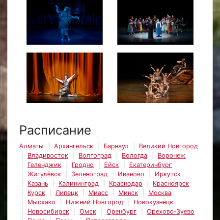
Расписание
Алматы
Архангельск
Барнаул
Великий Новгород
Владивосток
Волгоград
Вологда
Воронеж
Геленджик
Гродно
Ейск
Екатеринбург
Жигулёвск
Зеленоград
Иваново
Иркутск
Казань
Калининград
Краснодар
Красноярск
Курск
Липецк
Миасс
Минск
Москва
Мысхако
Нижний Новгород
Новокузнецк
Новосибирск
Омск
Оренбург
Орехово-Зуево