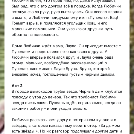
Любиччи понял, кто перед ним, но, даже испугавшись,
был рад, что с его другом всё в порядке. Когда Любиччи
потянул его за руку, рука вытянулась. Они весело играли
в шахте, и Любиччи придумал ему имя «Пупелль». Бац!
Гремит взрыв, и появляются угольщик Ковш и его
маленькие помощники. Они указывают друзьям путь
обратно на поверхность.
Дома Любиччи ждёт мама, Лаула. Он приходит вместе с
Пупеллем и представляет его как своего друга. У
Любиччи впервые появился друг, и Лаула очень рада
этому. Мальчик, возбуждённо рассказывающий о
Пупелле, напоминает Лауле Бруно. Бруно, который
внезапно исчез, поглощённый густым чёрным дымом.
Акт 2
В городе дымоходов трубы везде. Чёрный дым клубится
повсюду с утра до вечера. Так что трубочист Любиччи
всегда очень занят. Пупелль ждёт, спрятавшись, когда он
закончит работу – и они уходят вместе.
Любиччи рассказывает другу о потерянном кулоне и о
звёздах, в которые наказал ему верить отец. «За дымом
есть звёзды!». Но их разговор подслушали другие дети и