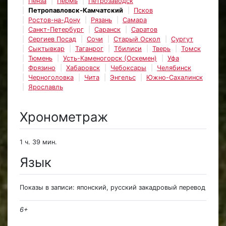
Пенза
Пермь
Петрозаводск
Петропавловск-Камчатский
Псков
Ростов-на-Дону
Рязань
Самара
Санкт-Петербург
Саранск
Саратов
Сергиев Посад
Сочи
Старый Оскол
Сургут
Сыктывкар
Таганрог
Тбилиси
Тверь
Томск
Тюмень
Усть-Каменогорск (Оскемен)
Уфа
Фрязино
Хабаровск
Чебоксары
Челябинск
Черноголовка
Чита
Энгельс
Южно-Сахалинск
Ярославль
Хронометраж
1 ч. 39 мин.
Язык
Показы в записи: японский, русский закадровый перевод
6+