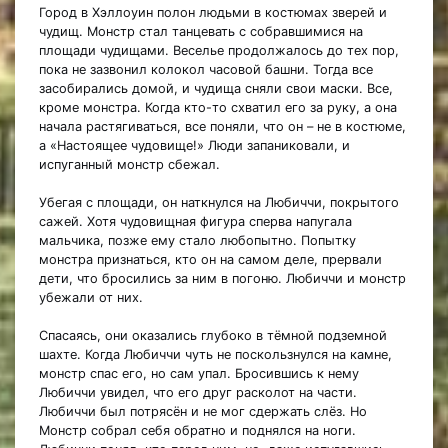
Город в Хэллоуин полон людьми в костюмах зверей и
чудищ. Монстр стал танцевать с собравшимися на
площади чудищами. Веселье продолжалось до тех пор,
пока не зазвонил колокол часовой башни. Тогда все
засобирались домой, и чудища сняли свои маски. Все,
кроме монстра. Когда кто-то схватил его за руку, а она
начала растягиваться, все поняли, что он – не в костюме,
а «Настоящее чудовище!» Люди запаниковали, и
испуганный монстр сбежал.
Убегая с площади, он наткнулся на Любиччи, покрытого
сажей. Хотя чудовищная фигура сперва напугала
мальчика, позже ему стало любопытно. Попытку
монстра признаться, кто он на самом деле, прервали
дети, что бросились за ним в погоню. Любиччи и монстр
убежали от них.
Спасаясь, они оказались глубоко в тёмной подземной
шахте. Когда Любиччи чуть не поскользнулся на камне,
монстр спас его, но сам упал. Бросившись к нему
Любиччи увидел, что его друг расколот на части.
Любиччи был потрясён и не мог сдержать слёз. Но
Монстр собрал себя обратно и поднялся на ноги.