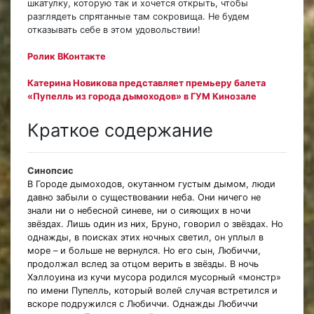
шкатулку, которую так и хочется открыть, чтобы
разглядеть спрятанные там сокровища. Не будем
отказывать себе в этом удовольствии!
Ролик ВКонтакте
Катерина Новикова представляет премьеру балета
«Пупелль из города дымоходов» в ГУМ Кинозале
Краткое содержание
Синопсис
В Городе дымоходов, окутанном густым дымом, люди
давно забыли о существовании неба. Они ничего не
знали ни о небесной синеве, ни о сияющих в ночи
звёздах. Лишь один из них, Бруно, говорил о звёздах. Но
однажды, в поисках этих ночных светил, он уплыл в
море – и больше не вернулся. Но его сын, Любиччи,
продолжал вслед за отцом верить в звёзды. В ночь
Хэллоуина из кучи мусора родился мусорный «монстр»
по имени Пупелль, который волей случая встретился и
вскоре подружился с Любиччи. Однажды Любиччи