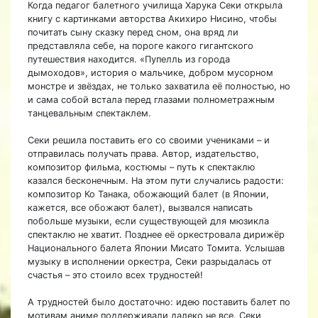
Когда педагог балетного училища Харука Секи открыла
книгу с картинками авторства Акихиро Нисино, чтобы
почитать сыну сказку перед сном, она вряд ли
представляла себе, на пороге какого гигантского
путешествия находится. «Пупелль из города
дымоходов», история о мальчике, добром мусорном
монстре и звёздах, не только захватила её полностью, но
и сама собой встала перед глазами полнометражным
танцевальным спектаклем.
Секи решила поставить его со своими учениками – и
отправилась получать права. Автор, издательство,
композитор фильма, костюмы – путь к спектаклю
казался бесконечным. На этом пути случались радости:
композитор Ко Танака, обожающий балет (в Японии,
кажется, все обожают балет), вызвался написать
побольше музыки, если существующей для мюзикла
спектаклю не хватит. Позднее её оркестровала дирижёр
Национального балета Японии Мисато Томита. Услышав
музыку в исполнении оркестра, Секи разрыдалась от
счастья – это стоило всех трудностей!
А трудностей было достаточно: идею поставить балет по
мотивам аниме поддерживали далеко не все. Секи