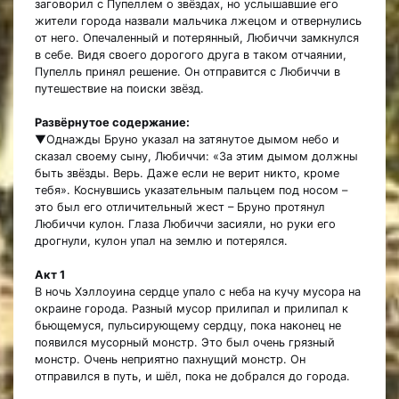
заговорил с Пупеллем о звёздах, но услышавшие его
жители города назвали мальчика лжецом и отвернулись
от него. Опечаленный и потерянный, Любиччи замкнулся
в себе. Видя своего дорогого друга в таком отчаянии,
Пупелль принял решение. Он отправится с Любиччи в
путешествие на поиски звёзд.
Развёрнутое содержание:
▼Однажды Бруно указал на затянутое дымом небо и
сказал своему сыну, Любиччи: «За этим дымом должны
быть звёзды. Верь. Даже если не верит никто, кроме
тебя». Коснувшись указательным пальцем под носом –
это был его отличительный жест – Бруно протянул
Любиччи кулон. Глаза Любиччи засияли, но руки его
дрогнули, кулон упал на землю и потерялся.
Акт 1
В ночь Хэллоуина сердце упало с неба на кучу мусора на
окраине города. Разный мусор прилипал и прилипал к
бьющемуся, пульсирующему сердцу, пока наконец не
появился мусорный монстр. Это был очень грязный
монстр. Очень неприятно пахнущий монстр. Он
отправился в путь, и шёл, пока не добрался до города.