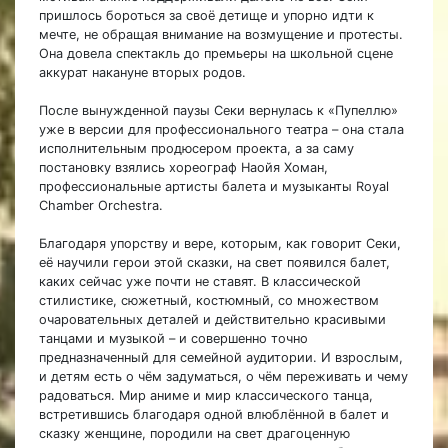
пришлось бороться за своё детище и упорно идти к
мечте, не обращая внимание на возмущение и протесты.
Она довела спектакль до премьеры на школьной сцене
аккурат накануне вторых родов.
После вынужденной паузы Секи вернулась к «Пупеллю»
уже в версии для профессионального театра – она стала
исполнительным продюсером проекта, а за саму
постановку взялись хореограф Наойя Хоман,
профессиональные артисты балета и музыканты Royal
Chamber Orchestra.
Благодаря упорству и вере, которым, как говорит Секи,
её научили герои этой сказки, на свет появился балет,
каких сейчас уже почти не ставят. В классической
стилистике, сюжетный, костюмный, со множеством
очаровательных деталей и действительно красивыми
танцами и музыкой – и совершенно точно
предназначенный для семейной аудитории. И взрослым,
и детям есть о чём задуматься, о чём переживать и чему
радоваться. Мир аниме и мир классического танца,
встретившись благодаря одной влюблённой в балет и
сказку женщине, породили на свет драгоценную