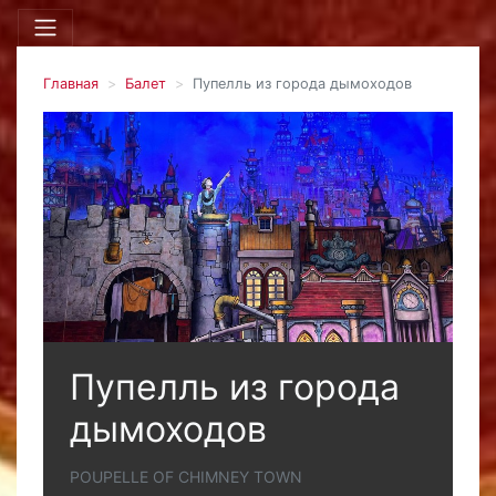
Главная
Балет
Пупелль из города дымоходов
Пупелль из города
дымоходов
POUPELLE OF CHIMNEY TOWN