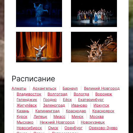
Расписание
Алматы
Архангельск
Барнаул
Великий Новгород
Владивосток
Волгоград
Вологда
Воронеж
Геленджик
Гродно
Ейск
Екатеринбург
Жигулёвск
Зеленоград
Иваново
Иркутск
Казань
Калининград
Краснодар
Красноярск
Курск
Липецк
Миасс
Минск
Москва
Мысхако
Нижний Новгород
Новокузнецк
Новосибирск
Омск
Оренбург
Орехово-Зуево