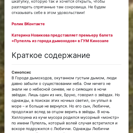
шкатулку, которую так и хочется открыть, чтобы
разглядеть спрятанные там сокровища. Не будем
отказывать себе в этом удовольствии!
Ролик ВКонтакте
Катерина Новикова представляет премьеру балета
«Пупелль из города дымоходов» в ГУМ Кинозале
Краткое содержание
Синопсис
В Городе дымоходов, окутанном густым дымом, люди
давно забыли о существовании неба. Они ничего не
знали ни о небесной синеве, ни о сияющих в ночи
звёздах. Лишь один из них, Бруно, говорил о звёздах. Но
однажды, в поисках этих ночных светил, он уплыл в
море – и больше не вернулся. Но его сын, Любиччи,
продолжал вслед за отцом верить в звёзды. В ночь
Хэллоуина из кучи мусора родился мусорный «монстр»
по имени Пупелль, который волей случая встретился и
вскоре подружился с Любиччи. Однажды Любиччи