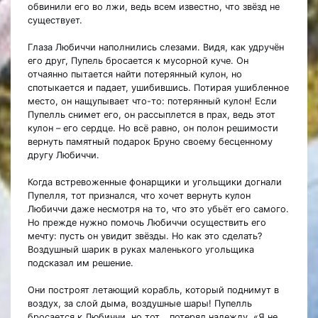
обвинили его во лжи, ведь всем известно, что звёзд не
существует.
Глаза Любиччи наполнились слезами. Видя, как удручён
его друг, Пупель бросается к мусорной куче. Он
отчаянно пытается найти потерянный кулон, но
спотыкается и падает, ушибившись. Потирая ушибленное
место, он нащупывает что-то: потерянный кулон! Если
Пупелль снимет его, он рассыплется в прах, ведь этот
кулон – его сердце. Но всё равно, он полон решимости
вернуть памятный подарок Бруно своему бесценному
другу Любиччи.
Когда встревоженные фонарщики и угольщики догнали
Пупелля, тот признался, что хочет вернуть кулон
Любиччи даже несмотря на то, что это убьёт его самого.
Но прежде нужно помочь Любиччи осуществить его
мечту: пусть он увидит звёзды. Но как это сделать?
Воздушный шарик в руках маленького угольщика
подсказал им решение.
Они построят летающий корабль, который поднимут в
воздух, за слой дыма, воздушные шары! Пупелль
бросается к Любиччи, но тот… потерял надежду. «Я не