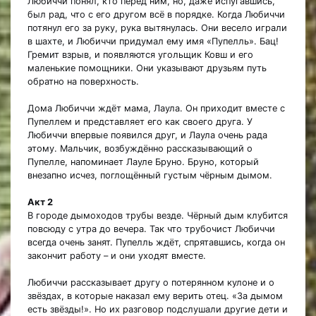
Любиччи понял, кто перед ним, но, даже испугавшись,
был рад, что с его другом всё в порядке. Когда Любиччи
потянул его за руку, рука вытянулась. Они весело играли
в шахте, и Любиччи придумал ему имя «Пупелль». Бац!
Гремит взрыв, и появляются угольщик Ковш и его
маленькие помощники. Они указывают друзьям путь
обратно на поверхность.
Дома Любиччи ждёт мама, Лаула. Он приходит вместе с
Пупеллем и представляет его как своего друга. У
Любиччи впервые появился друг, и Лаула очень рада
этому. Мальчик, возбуждённо рассказывающий о
Пупелле, напоминает Лауле Бруно. Бруно, который
внезапно исчез, поглощённый густым чёрным дымом.
Акт 2
В городе дымоходов трубы везде. Чёрный дым клубится
повсюду с утра до вечера. Так что трубочист Любиччи
всегда очень занят. Пупелль ждёт, спрятавшись, когда он
закончит работу – и они уходят вместе.
Любиччи рассказывает другу о потерянном кулоне и о
звёздах, в которые наказал ему верить отец. «За дымом
есть звёзды!». Но их разговор подслушали другие дети и