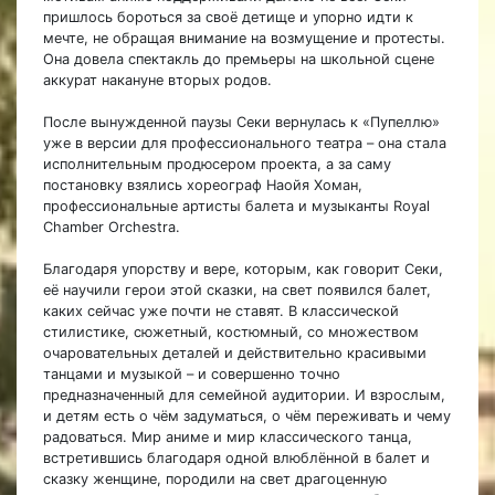
пришлось бороться за своё детище и упорно идти к
мечте, не обращая внимание на возмущение и протесты.
Она довела спектакль до премьеры на школьной сцене
аккурат накануне вторых родов.
После вынужденной паузы Секи вернулась к «Пупеллю»
уже в версии для профессионального театра – она стала
исполнительным продюсером проекта, а за саму
постановку взялись хореограф Наойя Хоман,
профессиональные артисты балета и музыканты Royal
Chamber Orchestra.
Благодаря упорству и вере, которым, как говорит Секи,
её научили герои этой сказки, на свет появился балет,
каких сейчас уже почти не ставят. В классической
стилистике, сюжетный, костюмный, со множеством
очаровательных деталей и действительно красивыми
танцами и музыкой – и совершенно точно
предназначенный для семейной аудитории. И взрослым,
и детям есть о чём задуматься, о чём переживать и чему
радоваться. Мир аниме и мир классического танца,
встретившись благодаря одной влюблённой в балет и
сказку женщине, породили на свет драгоценную