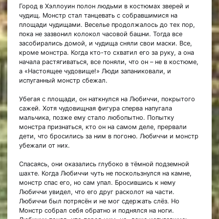
Город в Хэллоуин полон людьми в костюмах зверей и
чудищ. Монстр стал танцевать с собравшимися на
площади чудищами. Веселье продолжалось до тех пор,
пока не зазвонил колокол часовой башни. Тогда все
засобирались домой, и чудища сняли свои маски. Все,
кроме монстра. Когда кто-то схватил его за руку, а она
начала растягиваться, все поняли, что он – не в костюме,
а «Настоящее чудовище!» Люди запаниковали, и
испуганный монстр сбежал.
Убегая с площади, он наткнулся на Любиччи, покрытого
сажей. Хотя чудовищная фигура сперва напугала
мальчика, позже ему стало любопытно. Попытку
монстра признаться, кто он на самом деле, прервали
дети, что бросились за ним в погоню. Любиччи и монстр
убежали от них.
Спасаясь, они оказались глубоко в тёмной подземной
шахте. Когда Любиччи чуть не поскользнулся на камне,
монстр спас его, но сам упал. Бросившись к нему
Любиччи увидел, что его друг расколот на части.
Любиччи был потрясён и не мог сдержать слёз. Но
Монстр собрал себя обратно и поднялся на ноги.