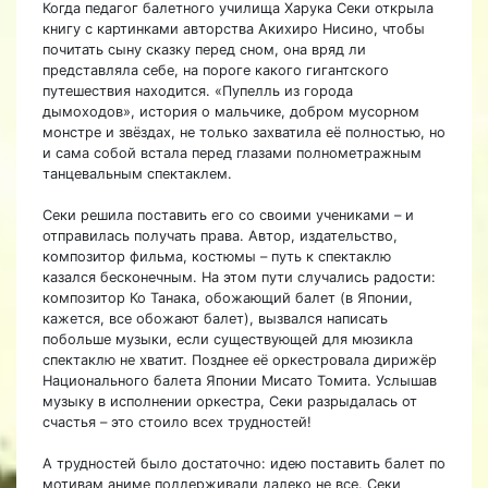
Когда педагог балетного училища Харука Секи открыла
книгу с картинками авторства Акихиро Нисино, чтобы
почитать сыну сказку перед сном, она вряд ли
представляла себе, на пороге какого гигантского
путешествия находится. «Пупелль из города
дымоходов», история о мальчике, добром мусорном
монстре и звёздах, не только захватила её полностью, но
и сама собой встала перед глазами полнометражным
танцевальным спектаклем.
Секи решила поставить его со своими учениками – и
отправилась получать права. Автор, издательство,
композитор фильма, костюмы – путь к спектаклю
казался бесконечным. На этом пути случались радости:
композитор Ко Танака, обожающий балет (в Японии,
кажется, все обожают балет), вызвался написать
побольше музыки, если существующей для мюзикла
спектаклю не хватит. Позднее её оркестровала дирижёр
Национального балета Японии Мисато Томита. Услышав
музыку в исполнении оркестра, Секи разрыдалась от
счастья – это стоило всех трудностей!
А трудностей было достаточно: идею поставить балет по
мотивам аниме поддерживали далеко не все. Секи