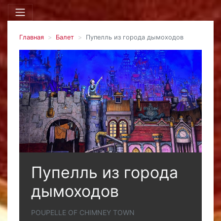
Главная
Балет
Пупелль из города дымоходов
Пупелль из города
дымоходов
POUPELLE OF CHIMNEY TOWN