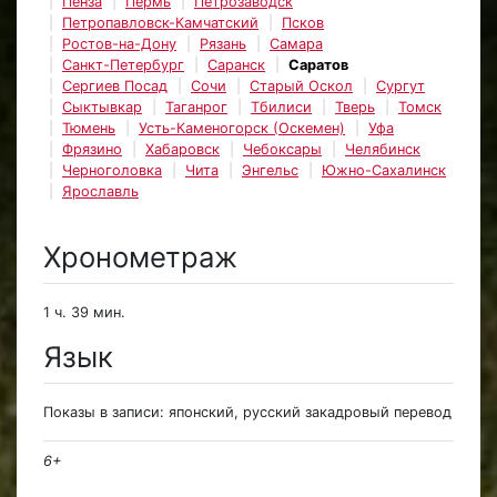
Пенза
Пермь
Петрозаводск
Петропавловск-Камчатский
Псков
Ростов-на-Дону
Рязань
Самара
Санкт-Петербург
Саранск
Саратов
Сергиев Посад
Сочи
Старый Оскол
Сургут
Сыктывкар
Таганрог
Тбилиси
Тверь
Томск
Тюмень
Усть-Каменогорск (Оскемен)
Уфа
Фрязино
Хабаровск
Чебоксары
Челябинск
Черноголовка
Чита
Энгельс
Южно-Сахалинск
Ярославль
Хронометраж
1 ч. 39 мин.
Язык
Показы в записи: японский, русский закадровый перевод
6+