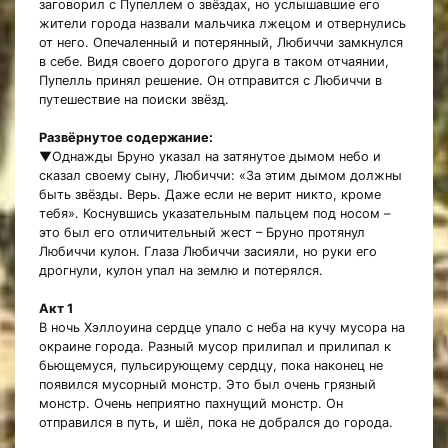
заговорил с Пупеллем о звёздах, но услышавшие его
жители города назвали мальчика лжецом и отвернулись
от него. Опечаленный и потерянный, Любиччи замкнулся
в себе. Видя своего дорогого друга в таком отчаянии,
Пупелль принял решение. Он отправится с Любиччи в
путешествие на поиски звёзд.
Развёрнутое содержание:
▼Однажды Бруно указал на затянутое дымом небо и
сказал своему сыну, Любиччи: «За этим дымом должны
быть звёзды. Верь. Даже если не верит никто, кроме
тебя». Коснувшись указательным пальцем под носом –
это был его отличительный жест – Бруно протянул
Любиччи кулон. Глаза Любиччи засияли, но руки его
дрогнули, кулон упал на землю и потерялся.
Акт 1
В ночь Хэллоуина сердце упало с неба на кучу мусора на
окраине города. Разный мусор прилипал и прилипал к
бьющемуся, пульсирующему сердцу, пока наконец не
появился мусорный монстр. Это был очень грязный
монстр. Очень неприятно пахнущий монстр. Он
отправился в путь, и шёл, пока не добрался до города.