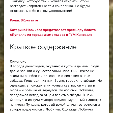
шкатулку, которую так и хочется открыть, чтобы
разглядеть спрятанные там сокровища. Не будем
отказывать себе в этом удовольствии!
Ролик ВКонтакте
Катерина Новикова представляет премьеру балета
«Пупелль из города дымоходов» в ГУМ Кинозале
Краткое содержание
Синопсис
В Городе дымоходов, окутанном густым дымом, люди
давно забыли о существовании неба. Они ничего не
знали ни о небесной синеве, ни о сияющих в ночи
звёздах. Лишь один из них, Бруно, говорил о звёздах. Но
однажды, в поисках этих ночных светил, он уплыл в
море – и больше не вернулся. Но его сын, Любиччи,
продолжал вслед за отцом верить в звёзды. В ночь
Хэллоуина из кучи мусора родился мусорный «монстр»
по имени Пупелль, который волей случая встретился и
вскоре подружился с Любиччи. Однажды Любиччи