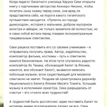
Когда педагог балетного училища Харука Секи открыла
книгу с картинками авторства Акихиро Нисино, чтобы
почитать сыну сказку перед сном, она вряд ли
представляла себе, на пороге какого гигантского
путешествия находится. «Пупелль из города
дымоходов», история о мальчике, добром мусорном
монстре и звёздах, не только захватила её полностью, но
и сама собой встала перед глазами полнометражным
танцевальным спектаклем.
Секи решила поставить его со своими учениками – и
отправилась получать права. Автор, издательство,
композитор фильма, костюмы – путь к спектаклю
казался бесконечным. На этом пути случались радости:
композитор Ко Танака, обожающий балет (в Японии,
кажется, все обожают балет), вызвался написать
побольше музыки, если существующей для мюзикла
спектаклю не хватит. Позднее её оркестровала дирижёр
Национального балета Японии Мисато Томита. Услышав
музыку в исполнении оркестра, Секи разрыдалась от
счастья – это стоило всех трудностей!
А трудностей было достаточно: идею поставить балет по
мотивам аниме поддерживали далеко не все. Секи