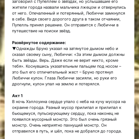
заговорил с Пупеллем о звёздах, но услышавшие его
жители города назвали мальчика лжецом и отвернулись
от него. Опечаленный и потерянный, Любиччи замкнулся
в себе. Видя своего дорогого друга в таком отчаянии,
Пупелль принял решение. Он отправится с Любиччи в
путешествие на поиски звёзд.
Развёрнутое содержание:
▼Однажды Бруно указал на затянутое дымом небо и
сказал своему сыну, Любиччи: «За этим дымом должны
быть звёзды. Верь. Даже если не верит никто, кроме
тебя». Коснувшись указательным пальцем под носом –
это был его отличительный жест – Бруно протянул
Любиччи кулон. Глаза Любиччи засияли, но руки его
дрогнули, кулон упал на землю и потерялся.
Акт 1
В ночь Хэллоуина сердце упало с неба на кучу мусора на
окраине города. Разный мусор прилипал и прилипал к
бьющемуся, пульсирующему сердцу, пока наконец не
появился мусорный монстр. Это был очень грязный
монстр. Очень неприятно пахнущий монстр. Он
отправился в путь, и шёл, пока не добрался до города.