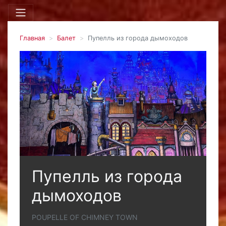
Главная
Балет
Пупелль из города дымоходов
Пупелль из города
дымоходов
POUPELLE OF CHIMNEY TOWN