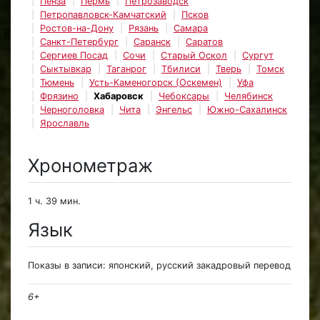
Пенза
Пермь
Петрозаводск
Петропавловск-Камчатский
Псков
Ростов-на-Дону
Рязань
Самара
Санкт-Петербург
Саранск
Саратов
Сергиев Посад
Сочи
Старый Оскол
Сургут
Сыктывкар
Таганрог
Тбилиси
Тверь
Томск
Тюмень
Усть-Каменогорск (Оскемен)
Уфа
Фрязино
Хабаровск
Чебоксары
Челябинск
Черноголовка
Чита
Энгельс
Южно-Сахалинск
Ярославль
Хронометраж
1 ч. 39 мин.
Язык
Показы в записи: японский, русский закадровый перевод
6+