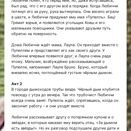
Любиччи понял, кто перед ним, но, даже испугавшись,
был рад, что с его другом всё в порядке. Когда Любиччи
потянул его за руку, рука вытянулась. Они весело играли
в шахте, и Любиччи придумал ему имя «Пупелль». Бац!
Гремит взрыв, и появляются угольщик Ковш и его
маленькие помощники. Они указывают друзьям путь
обратно на поверхность.
Дома Любиччи ждёт мама, Лаула. Он приходит вместе с
Пупеллем и представляет его как своего друга. У
Любиччи впервые появился друг, и Лаула очень рада
этому. Мальчик, возбуждённо рассказывающий о
Пупелле, напоминает Лауле Бруно. Бруно, который
внезапно исчез, поглощённый густым чёрным дымом.
Акт 2
В городе дымоходов трубы везде. Чёрный дым клубится
повсюду с утра до вечера. Так что трубочист Любиччи
всегда очень занят. Пупелль ждёт, спрятавшись, когда он
закончит работу – и они уходят вместе.
Любиччи рассказывает другу о потерянном кулоне и о
звёздах, в которые наказал ему верить отец. «За дымом
есть звёзды!». Но их разговор подслушали другие дети и