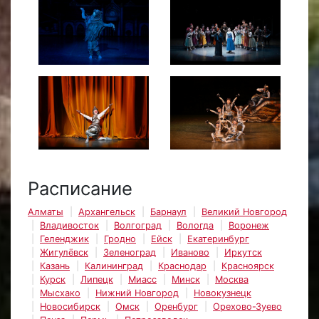
Расписание
Алматы
Архангельск
Барнаул
Великий Новгород
Владивосток
Волгоград
Вологда
Воронеж
Геленджик
Гродно
Ейск
Екатеринбург
Жигулёвск
Зеленоград
Иваново
Иркутск
Казань
Калининград
Краснодар
Красноярск
Курск
Липецк
Миасс
Минск
Москва
Мысхако
Нижний Новгород
Новокузнецк
Новосибирск
Омск
Оренбург
Орехово-Зуево