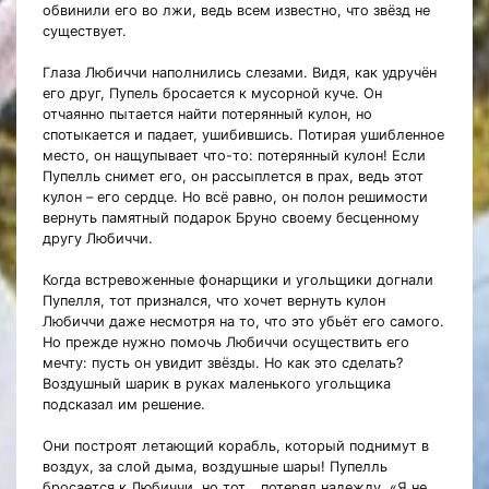
обвинили его во лжи, ведь всем известно, что звёзд не
существует.
Глаза Любиччи наполнились слезами. Видя, как удручён
его друг, Пупель бросается к мусорной куче. Он
отчаянно пытается найти потерянный кулон, но
спотыкается и падает, ушибившись. Потирая ушибленное
место, он нащупывает что-то: потерянный кулон! Если
Пупелль снимет его, он рассыплется в прах, ведь этот
кулон – его сердце. Но всё равно, он полон решимости
вернуть памятный подарок Бруно своему бесценному
другу Любиччи.
Когда встревоженные фонарщики и угольщики догнали
Пупелля, тот признался, что хочет вернуть кулон
Любиччи даже несмотря на то, что это убьёт его самого.
Но прежде нужно помочь Любиччи осуществить его
мечту: пусть он увидит звёзды. Но как это сделать?
Воздушный шарик в руках маленького угольщика
подсказал им решение.
Они построят летающий корабль, который поднимут в
воздух, за слой дыма, воздушные шары! Пупелль
бросается к Любиччи, но тот… потерял надежду. «Я не