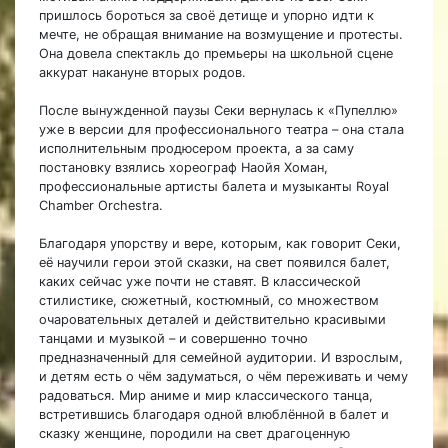
пришлось бороться за своё детище и упорно идти к
мечте, не обращая внимание на возмущение и протесты.
Она довела спектакль до премьеры на школьной сцене
аккурат накануне вторых родов.
После вынужденной паузы Секи вернулась к «Пупеллю»
уже в версии для профессионального театра – она стала
исполнительным продюсером проекта, а за саму
постановку взялись хореограф Наойя Хоман,
профессиональные артисты балета и музыканты Royal
Chamber Orchestra.
Благодаря упорству и вере, которым, как говорит Секи,
её научили герои этой сказки, на свет появился балет,
каких сейчас уже почти не ставят. В классической
стилистике, сюжетный, костюмный, со множеством
очаровательных деталей и действительно красивыми
танцами и музыкой – и совершенно точно
предназначенный для семейной аудитории. И взрослым,
и детям есть о чём задуматься, о чём переживать и чему
радоваться. Мир аниме и мир классического танца,
встретившись благодаря одной влюблённой в балет и
сказку женщине, породили на свет драгоценную