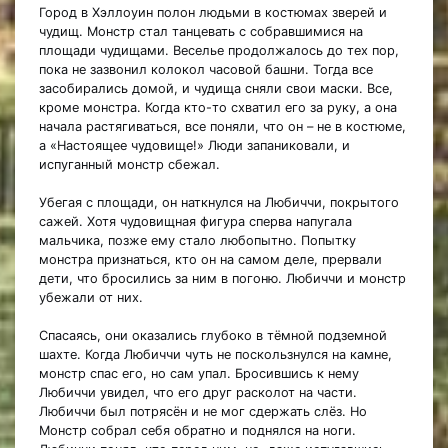
Город в Хэллоуин полон людьми в костюмах зверей и
чудищ. Монстр стал танцевать с собравшимися на
площади чудищами. Веселье продолжалось до тех пор,
пока не зазвонил колокол часовой башни. Тогда все
засобирались домой, и чудища сняли свои маски. Все,
кроме монстра. Когда кто-то схватил его за руку, а она
начала растягиваться, все поняли, что он – не в костюме,
а «Настоящее чудовище!» Люди запаниковали, и
испуганный монстр сбежал.
Убегая с площади, он наткнулся на Любиччи, покрытого
сажей. Хотя чудовищная фигура сперва напугала
мальчика, позже ему стало любопытно. Попытку
монстра признаться, кто он на самом деле, прервали
дети, что бросились за ним в погоню. Любиччи и монстр
убежали от них.
Спасаясь, они оказались глубоко в тёмной подземной
шахте. Когда Любиччи чуть не поскользнулся на камне,
монстр спас его, но сам упал. Бросившись к нему
Любиччи увидел, что его друг расколот на части.
Любиччи был потрясён и не мог сдержать слёз. Но
Монстр собрал себя обратно и поднялся на ноги.