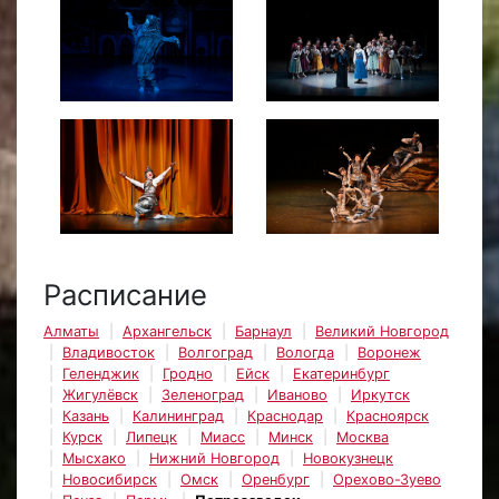
Расписание
Алматы
Архангельск
Барнаул
Великий Новгород
Владивосток
Волгоград
Вологда
Воронеж
Геленджик
Гродно
Ейск
Екатеринбург
Жигулёвск
Зеленоград
Иваново
Иркутск
Казань
Калининград
Краснодар
Красноярск
Курск
Липецк
Миасс
Минск
Москва
Мысхако
Нижний Новгород
Новокузнецк
Новосибирск
Омск
Оренбург
Орехово-Зуево