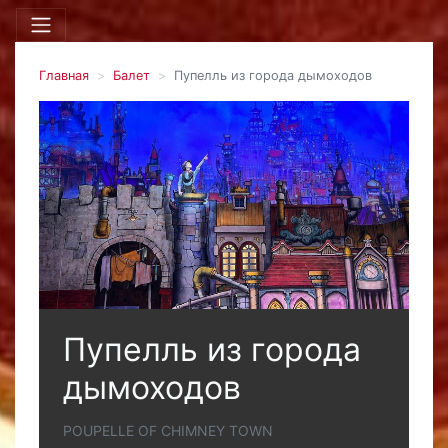
Главная
Балет
Пупелль из города дымоходов
Пупелль из города
дымоходов
POUPELLE OF CHIMNEY TOWN