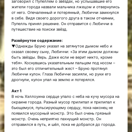
заговорил с Пупеллем о звёздах, но услышавшие его
жители города назвали мальчика лжецом и отвернулись
от него. Опечаленный и потерянный, Любиччи замкнулся
в себе. Видя своего дорогого друга в таком отчаянии,
Пупелль принял решение. Он отправится с Любиччи в
путешествие на поиски звёзд.
Развёрнутое содержание:
▼Однажды Бруно указал на затянутое дымом небо и
сказал своему сыну, Любиччи: «За этим дымом должны
быть звёзды. Верь. Даже если не верит никто, кроме
тебя». Коснувшись указательным пальцем под носом –
это был его отличительный жест – Бруно протянул
Любиччи кулон. Глаза Любиччи засияли, но руки его
дрогнули, кулон упал на землю и потерялся.
Акт 1
В ночь Хэллоуина сердце упало с неба на кучу мусора на
окраине города. Разный мусор прилипал и прилипал к
бьющемуся, пульсирующему сердцу, пока наконец не
появился мусорный монстр. Это был очень грязный
монстр. Очень неприятно пахнущий монстр. Он
отправился в путь, и шёл, пока не добрался до города.