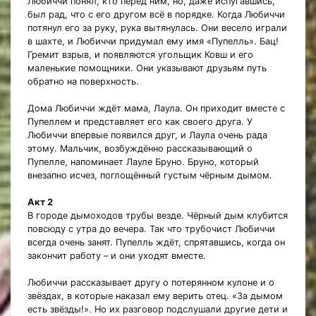
Любиччи понял, кто перед ним, но, даже испугавшись,
был рад, что с его другом всё в порядке. Когда Любиччи
потянул его за руку, рука вытянулась. Они весело играли
в шахте, и Любиччи придумал ему имя «Пупелль». Бац!
Гремит взрыв, и появляются угольщик Ковш и его
маленькие помощники. Они указывают друзьям путь
обратно на поверхность.
Дома Любиччи ждёт мама, Лаула. Он приходит вместе с
Пупеллем и представляет его как своего друга. У
Любиччи впервые появился друг, и Лаула очень рада
этому. Мальчик, возбуждённо рассказывающий о
Пупелле, напоминает Лауле Бруно. Бруно, который
внезапно исчез, поглощённый густым чёрным дымом.
Акт 2
В городе дымоходов трубы везде. Чёрный дым клубится
повсюду с утра до вечера. Так что трубочист Любиччи
всегда очень занят. Пупелль ждёт, спрятавшись, когда он
закончит работу – и они уходят вместе.
Любиччи рассказывает другу о потерянном кулоне и о
звёздах, в которые наказал ему верить отец. «За дымом
есть звёзды!». Но их разговор подслушали другие дети и