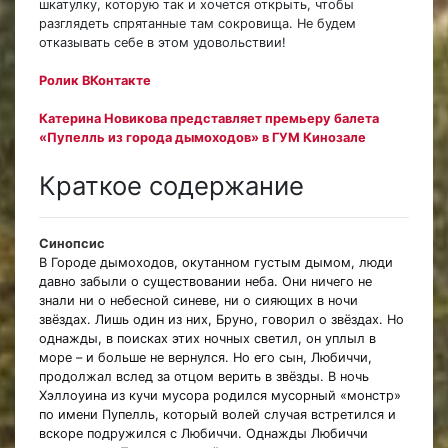
шкатулку, которую так и хочется открыть, чтобы
разглядеть спрятанные там сокровища. Не будем
отказывать себе в этом удовольствии!
Ролик ВКонтакте
Катерина Новикова представляет премьеру балета
«Пупелль из города дымоходов» в ГУМ Кинозале
Краткое содержание
Синопсис
В Городе дымоходов, окутанном густым дымом, люди
давно забыли о существовании неба. Они ничего не
знали ни о небесной синеве, ни о сияющих в ночи
звёздах. Лишь один из них, Бруно, говорил о звёздах. Но
однажды, в поисках этих ночных светил, он уплыл в
море – и больше не вернулся. Но его сын, Любиччи,
продолжал вслед за отцом верить в звёзды. В ночь
Хэллоуина из кучи мусора родился мусорный «монстр»
по имени Пупелль, который волей случая встретился и
вскоре подружился с Любиччи. Однажды Любиччи