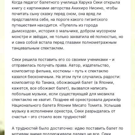
Когда педагог балетного училища Харука Секи открыла
книгу с картинками авторства Акихиро Нисино, чтобы
почитать сыну сказку перед сном, она вряд ли
представляла себе, на пороге какого гигантского
путешествия находится. «Пупелль из города
дымоходов», история о мальчике, добром мусорном
монстре и звёздах, не только захватила её полностью, но
и сама собой встала перед глазами полнометражным
танцевальным спектаклем.
Секи решила поставить его со своими учениками – и
отправилась получать права. Автор, издательство,
композитор фильма, костюмы – путь к спектаклю
казался бесконечным. На этом пути случались радости:
композитор Ко Танака, обожающий балет (в Японии,
кажется, все обожают балет), вызвался написать
побольше музыки, если существующей для мюзикла
спектаклю не хватит. Позднее её оркестровала дирижёр
Национального балета Японии Мисато Томита. Услышав
музыку в исполнении оркестра, Секи разрыдалась от
счастья – это стоило всех трудностей!
А трудностей было достаточно: идею поставить балет по
мотивам аниме поддерживали далеко не все. Секи