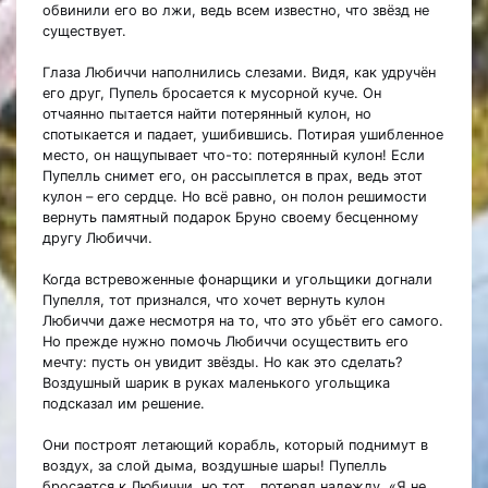
обвинили его во лжи, ведь всем известно, что звёзд не
существует.
Глаза Любиччи наполнились слезами. Видя, как удручён
его друг, Пупель бросается к мусорной куче. Он
отчаянно пытается найти потерянный кулон, но
спотыкается и падает, ушибившись. Потирая ушибленное
место, он нащупывает что-то: потерянный кулон! Если
Пупелль снимет его, он рассыплется в прах, ведь этот
кулон – его сердце. Но всё равно, он полон решимости
вернуть памятный подарок Бруно своему бесценному
другу Любиччи.
Когда встревоженные фонарщики и угольщики догнали
Пупелля, тот признался, что хочет вернуть кулон
Любиччи даже несмотря на то, что это убьёт его самого.
Но прежде нужно помочь Любиччи осуществить его
мечту: пусть он увидит звёзды. Но как это сделать?
Воздушный шарик в руках маленького угольщика
подсказал им решение.
Они построят летающий корабль, который поднимут в
воздух, за слой дыма, воздушные шары! Пупелль
бросается к Любиччи, но тот… потерял надежду. «Я не