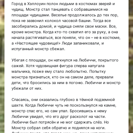
Город в Хэллоуин полон людьми в костюмах зверей и
чудищ. Монстр стал танцевать с собравшимися на
площади чудищами. Веселье продолжалось до тех пор,
пока не зазвонил колокол часовой башни. Тогда все
засобирались домой, и чудища сняли свои маски. Все,
кроме монстра. Когда кто-то схватил его за руку, а она
начала растягиваться, все поняли, что он – не в костюме,
а «Настоящее чудовище!» Люди запаниковали, и
испуганный монстр сбежал.
Убегая с площади, он наткнулся на Любиччи, покрытого
сажей. Хотя чудовищная фигура сперва напугала
мальчика, позже ему стало любопытно. Попытку
монстра признаться, кто он на самом деле, прервали
дети, что бросились за ним в погоню. Любиччи и монстр
убежали от них.
Спасаясь, они оказались глубоко в тёмной подземной
шахте. Когда Любиччи чуть не поскользнулся на камне,
монстр спас его, но сам упал. Бросившись к нему
Любиччи увидел, что его друг расколот на части.
Любиччи был потрясён и не мог сдержать слёз. Но
Монстр собрал себя обратно и поднялся на ноги.