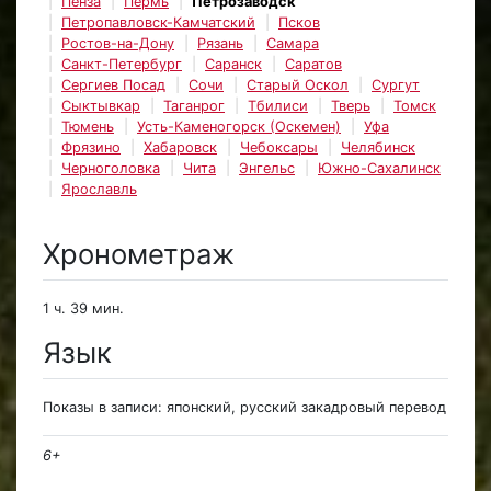
Пенза
Пермь
Петрозаводск
Петропавловск-Камчатский
Псков
Ростов-на-Дону
Рязань
Самара
Санкт-Петербург
Саранск
Саратов
Сергиев Посад
Сочи
Старый Оскол
Сургут
Сыктывкар
Таганрог
Тбилиси
Тверь
Томск
Тюмень
Усть-Каменогорск (Оскемен)
Уфа
Фрязино
Хабаровск
Чебоксары
Челябинск
Черноголовка
Чита
Энгельс
Южно-Сахалинск
Ярославль
Хронометраж
1 ч. 39 мин.
Язык
Показы в записи: японский, русский закадровый перевод
6+