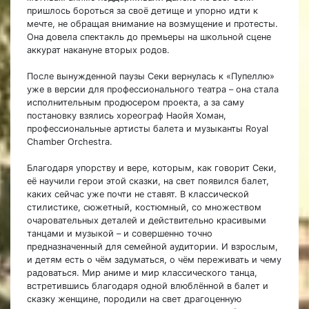
пришлось бороться за своё детище и упорно идти к
мечте, не обращая внимание на возмущение и протесты.
Она довела спектакль до премьеры на школьной сцене
аккурат накануне вторых родов.
После вынужденной паузы Секи вернулась к «Пупеллю»
уже в версии для профессионального театра – она стала
исполнительным продюсером проекта, а за саму
постановку взялись хореограф Наойя Хоман,
профессиональные артисты балета и музыканты Royal
Chamber Orchestra.
Благодаря упорству и вере, которым, как говорит Секи,
её научили герои этой сказки, на свет появился балет,
каких сейчас уже почти не ставят. В классической
стилистике, сюжетный, костюмный, со множеством
очаровательных деталей и действительно красивыми
танцами и музыкой – и совершенно точно
предназначенный для семейной аудитории. И взрослым,
и детям есть о чём задуматься, о чём переживать и чему
радоваться. Мир аниме и мир классического танца,
встретившись благодаря одной влюблённой в балет и
сказку женщине, породили на свет драгоценную