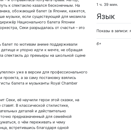
1 ч. 39 мин.
путь к спектаклю казался бесконечным. На
анака, обожающий балет (в Японии, кажется,
Язык
льше музыки, если существующей для мюзикла
а дирижёр Национального балета Японии
ркестра, Секи разрыдалась от счастья – это
Показы в записи:
6+
ть балет по мотивам аниме поддерживали
ё детище и упорно идти к мечте, не обращая
ла спектакль до премьеры на школьной сцене
упеллю» уже в версии для профессионального
 проекта, а за саму постановку взялись
тисты балета и музыканты Royal Chamber
ит Секи, её научили герои этой сказки, на
е ставят. В классической стилистике,
тельных деталей и действительно
 точно предназначенный для семейной
думаться, о чём переживать и чему
анца, встретившись благодаря одной