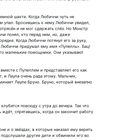
земной шахте. Когда Любиччи чуть не
сам упал. Бросившись к нему Любиччи увидел,
потрясён и не мог сдержать слёз. Но Монстр
чи понял, кто перед ним, но, даже
орядке. Когда Любиччи потянул его за руку,
и Любиччи придумал ему имя «Пупелль». Бац!
его маленькие помощники. Они указывают
вместе с Пупеллем и представляет его как
, и Лаула очень рада этому. Мальчик,
инает Лауле Бруно. Бруно, который внезапно
лубится повсюду с утра до вечера. Так что
 ждёт, спрятавшись, когда он закончит работу
не и о звёздах, в которые наказал ему верить
р подслушали другие дети и обвинили его во