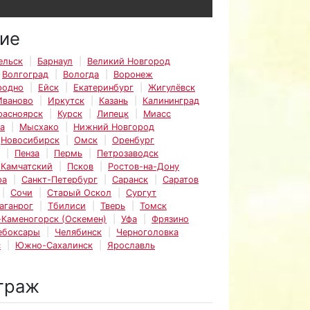
ие
ельск
Барнаул
Великий Новгород
Волгоград
Вологда
Воронеж
родно
Ейск
Екатеринбург
Жигулёвск
Иваново
Иркутск
Казань
Калининград
расноярск
Курск
Липецк
Миасс
а
Мысхако
Нижний Новгород
Новосибирск
Омск
Оренбург
Пенза
Пермь
Петрозаводск
-Камчатский
Псков
Ростов-на-Дону
ра
Санкт-Петербург
Саранск
Саратов
Сочи
Старый Оскол
Сургут
аганрог
Тбилиси
Тверь
Томск
-Каменогорск (Оскемен)
Уфа
Фрязино
ебоксары
Челябинск
Черноголовка
с
Южно-Сахалинск
Ярославль
траж