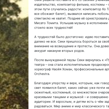
издательство, композитор фильма, костюмы – 
этом пути случались радости: композитор Ко Т
все обожают балет), вызвался написать побо
спектаклю не хватит. Позднее её оркестровал
Мисато Томита. Услышав музыку в исполнении о
стоило всех трудностей!
А трудностей было достаточно: идею постави
далеко не все. Секи пришлось бороться за сво
внимание на возмущение и протесты. Она дове
аккурат накануне вторых родов.
После вынужденной паузы Секи вернулась к «П
театра – она стала исполнительным продюсером
хореограф Наойя Хоман, профессиональные ар
Orchestra.
Благодаря упорству и вере, которым, как говор
свет появился балет, каких сейчас уже почти н
сюжетный, костюмный, со множеством очарова
красивыми танцами и музыкой – и совершенно
аудитории. И взрослым, и детям есть о чём за
радоваться. Мир аниме и мир классического т