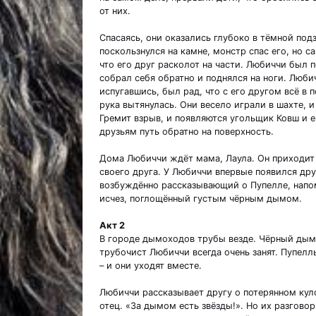
от них.
Спасаясь, они оказались глубоко в тёмной под
поскользнулся на камне, монстр спас его, но 
что его друг расколот на части. Любиччи был 
собрал себя обратно и поднялся на ноги. Любич
испугавшись, был рад, что с его другом всё в п
рука вытянулась. Они весело играли в шахте, 
Гремит взрыв, и появляются угольщик Ковш и 
друзьям путь обратно на поверхность.
Дома Любиччи ждёт мама, Лаула. Он приходит 
своего друга. У Любиччи впервые появился друг
возбуждённо рассказывающий о Пупелле, напом
исчез, поглощённый густым чёрным дымом.
Акт 2
В городе дымоходов трубы везде. Чёрный дым к
трубочист Любиччи всегда очень занят. Пупелль
– и они уходят вместе.
Любиччи рассказывает другу о потерянном куло
отец. «За дымом есть звёзды!». Но их разгово