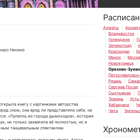
Расписан
Алматы
Арханг
Владивосток
Геленджик
Г
Зеленоград
ихиро Нисино
Краснодар
К
Минск
Москв
Новокузнецк
Орехово-Зуево
Петропавловск
Рязань
Сама
Сергиев Посад
Сыктывкар
Т
Тюмень
Усть
открыла книгу с картинками авторства
Хабаровск
Ч
еред сном, она вряд ли представляла себе, на
Чита
Энгель
тся. «Пупелль из города дымоходов», история
х, не только захватила её полностью, но и
Хрономе
жным танцевальным спектаклем.
и – и отправилась получать права. Автор,