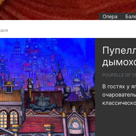
Опера
Бал
одов
Пупелл
дымох
POUPELLE OF 
В гостях у я
очарователь
классическо