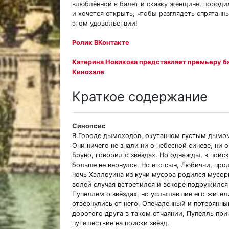
влюблённой в балет и сказку женщине, породил
и хочется открыть, чтобы разглядеть спрятанн
этом удовольствии!
Ролик ВКонтакте
Катерина Новикова представляет премьеру б
Кинозале
Краткое содержание
Синопсис
В Городе дымоходов, окутанном густым дымом
Они ничего не знали ни о небесной синеве, ни 
Бруно, говорил о звёздах. Но однажды, в поиск
больше не вернулся. Но его сын, Любиччи, про
ночь Хэллоуина из кучи мусора родился мусор
волей случая встретился и вскоре подружилс
Пупеллем о звёздах, но услышавшие его жител
отвернулись от него. Опечаленный и потерянны
дорогого друга в таком отчаянии, Пупелль при
путешествие на поиски звёзд.