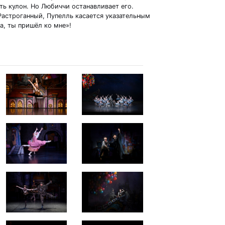
ть кулон. Но Любиччи останавливает его.
Растроганный, Пупелль касается указательным
а, ты пришёл ко мне»!