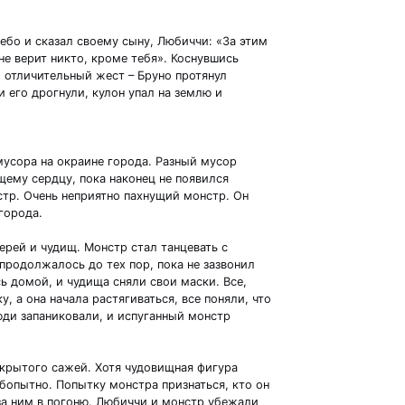
бо и сказал своему сыну, Любиччи: «За этим
е верит никто, кроме тебя». Коснувшись
 отличительный жест – Бруно протянул
и его дрогнули, кулон упал на землю и
 мусора на окраине города. Разный мусор
ему сердцу, пока наконец не появился
тр. Очень неприятно пахнущий монстр. Он
 города.
ерей и чудищ. Монстр стал танцевать с
родолжалось до тех пор, пока не зазвонил
ь домой, и чудища сняли свои маски. Все,
у, а она начала растягиваться, все поняли, что
юди запаниковали, и испуганный монстр
окрытого сажей. Хотя чудовищная фигура
бопытно. Попытку монстра признаться, кто он
за ним в погоню. Любиччи и монстр убежали