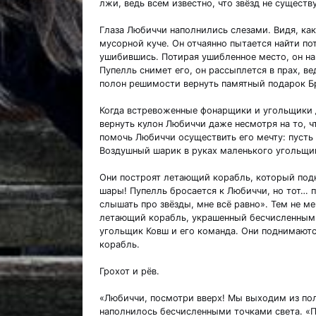
лжи, ведь всем известно, что звёзд не существу
Глаза Любиччи наполнились слезами. Видя, как 
мусорной куче. Он отчаянно пытается найти пот
ушибившись. Потирая ушибленное место, он на
Пупелль снимет его, он рассыплется в прах, вед
полон решимости вернуть памятный подарок Б
Когда встревоженные фонарщики и угольщики д
вернуть кулон Любиччи даже несмотря на то, ч
помочь Любиччи осуществить его мечту: пусть 
Воздушный шарик в руках маленького угольщи
Они построят летающий корабль, который подн
шары! Пупелль бросается к Любиччи, но тот… п
слышать про звёзды, мне всё равно». Тем не ме
летающий корабль, украшенный бесчисленным
угольщик Ковш и его команда. Они поднимаютс
корабль.
Грохот и рёв.
«Любиччи, посмотри вверх! Мы выходим из пол
наполнилось бесчисленными точками света. «Па