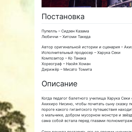
Постановка
Пупелль – Сидзен Казама
Любиччи – Хитоми Такеда
Автор оригинальной истории и сценария – Ак
Исполнительный продюсер – Харука Секи
Композитор – Ко Танака
Хореограф – Наойя Хоман
Дирижёр – Мисато Томита
Описание
Когда педагог балетного училища Харука Секи 
Акихиро Нисино, чтобы почитать сыну сказку п
пороге какого гигантского путешествия находи
о мальчике, добром мусорном монстре и звёзда
сама собой встала перед глазами полнометра
Секи решила поставить его со своими ученикам