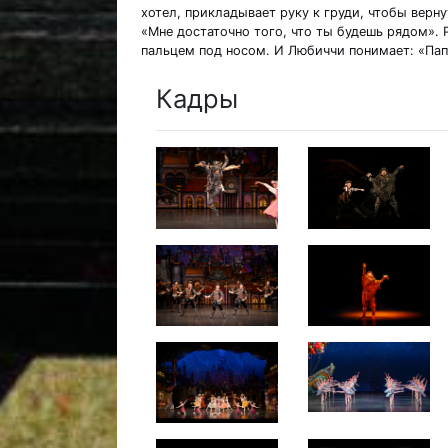
хотел, прикладывает руку к груди, чтобы верну
«Мне достаточно того, что ты будешь рядом». 
пальцем под носом. И Любиччи понимает: «Пап
Кадры