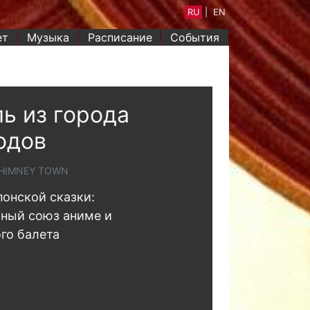
RU
|
EN
ет
Музыка
Расписание
События
ь из города
одов
CHIMNEY TOWN
понской сказки:
ный союз аниме и
го балета