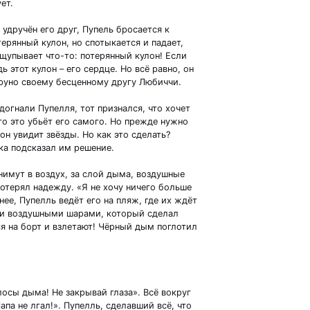
ет.
удручён его друг, Пупель бросается к
ерянный кулон, но спотыкается и падает,
щупывает что-то: потерянный кулон! Если
ь этот кулон – его сердце. Но всё равно, он
руно своему бесценному другу Любиччи.
огнали Пупелля, тот признался, что хочет
то это убьёт его самого. Но прежде нужно
он увидит звёзды. Но как это сделать?
ка подсказал им решение.
имут в воздух, за слой дыма, воздушные
отерял надежду. «Я не хочу ничего больше
нее, Пупелль ведёт его на пляж, где их ждёт
и воздушными шарами, который сделал
я на борт и взлетают! Чёрный дым поглотил
осы дыма! Не закрывай глаза». Всё вокруг
па не лгал!». Пупелль, сделавший всё, что