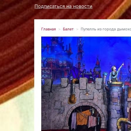
Подписаться на новости
Главная
Балет
Пупелль из города дымох