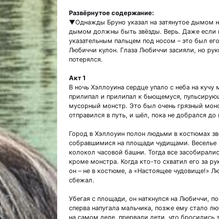
Развёрнутое содержание:
▼Однажды Бруно указал на затянутое дымом не
дымом должны быть звёзды. Верь. Даже если н
указательным пальцем под носом – это был его
Любиччи кулон. Глаза Любиччи засияли, но рук
потерялся.
Акт 1
В ночь Хэллоуина сердце упало с неба на кучу
прилипал и прилипал к бьющемуся, пульсирующ
мусорный монстр. Это был очень грязный монс
отправился в путь, и шёл, пока не добрался до
Город в Хэллоуин полон людьми в костюмах зв
собравшимися на площади чудищами. Веселье п
колокол часовой башни. Тогда все засобиралис
кроме монстра. Когда кто-то схватил его за рук
он – не в костюме, а «Настоящее чудовище!» Л
сбежал.
Убегая с площади, он наткнулся на Любиччи, п
сперва напугала мальчика, позже ему стало лю
на самом деле, прервали дети, что бросились 