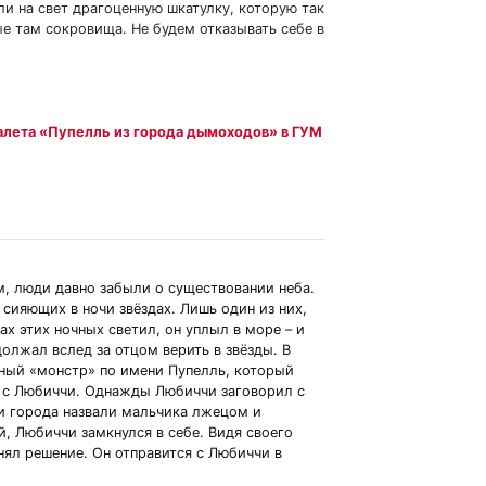
и на свет драгоценную шкатулку, которую так
ые там сокровища. Не будем отказывать себе в
алета «Пупелль из города дымоходов» в ГУМ
, люди давно забыли о существовании неба.
о сияющих в ночи звёздах. Лишь один из них,
ах этих ночных светил, он уплыл в море – и
должал вслед за отцом верить в звёзды. В
ный «монстр» по имени Пупелль, который
я с Любиччи. Однажды Любиччи заговорил с
и города назвали мальчика лжецом и
й, Любиччи замкнулся в себе. Видя своего
нял решение. Он отправится с Любиччи в