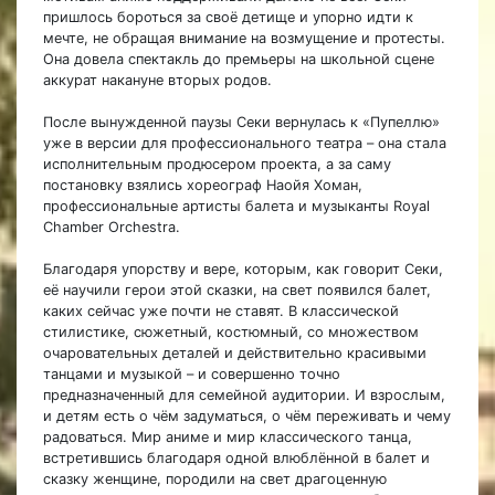
пришлось бороться за своё детище и упорно идти к
мечте, не обращая внимание на возмущение и протесты.
Она довела спектакль до премьеры на школьной сцене
аккурат накануне вторых родов.
После вынужденной паузы Секи вернулась к «Пупеллю»
уже в версии для профессионального театра – она стала
исполнительным продюсером проекта, а за саму
постановку взялись хореограф Наойя Хоман,
профессиональные артисты балета и музыканты Royal
Chamber Orchestra.
Благодаря упорству и вере, которым, как говорит Секи,
её научили герои этой сказки, на свет появился балет,
каких сейчас уже почти не ставят. В классической
стилистике, сюжетный, костюмный, со множеством
очаровательных деталей и действительно красивыми
танцами и музыкой – и совершенно точно
предназначенный для семейной аудитории. И взрослым,
и детям есть о чём задуматься, о чём переживать и чему
радоваться. Мир аниме и мир классического танца,
встретившись благодаря одной влюблённой в балет и
сказку женщине, породили на свет драгоценную