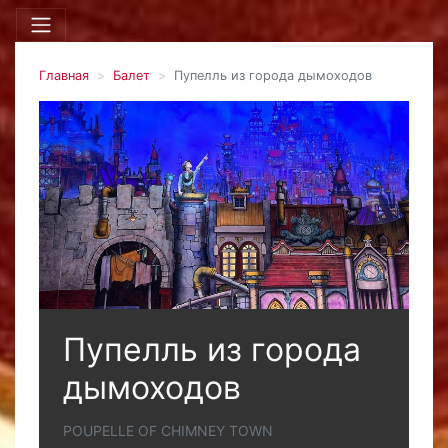
Главная
Балет
Пупелль из города дымоходов
Пупелль из города
дымоходов
POUPELLE OF CHIMNEY TOWN