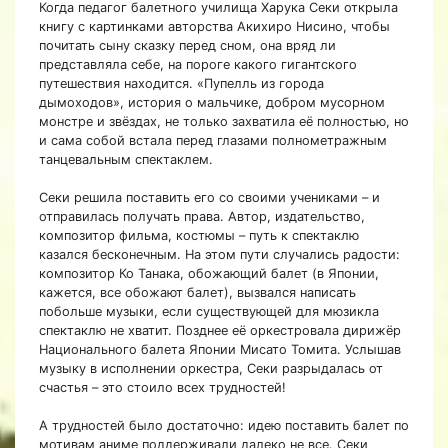
Когда педагог балетного училища Харука Секи открыла
книгу с картинками авторства Акихиро Нисино, чтобы
почитать сыну сказку перед сном, она вряд ли
представляла себе, на пороге какого гигантского
путешествия находится. «Пупелль из города
дымоходов», история о мальчике, добром мусорном
монстре и звёздах, не только захватила её полностью, но
и сама собой встала перед глазами полнометражным
танцевальным спектаклем.
Секи решила поставить его со своими учениками – и
отправилась получать права. Автор, издательство,
композитор фильма, костюмы – путь к спектаклю
казался бесконечным. На этом пути случались радости:
композитор Ко Танака, обожающий балет (в Японии,
кажется, все обожают балет), вызвался написать
побольше музыки, если существующей для мюзикла
спектаклю не хватит. Позднее её оркестровала дирижёр
Национального балета Японии Мисато Томита. Услышав
музыку в исполнении оркестра, Секи разрыдалась от
счастья – это стоило всех трудностей!
А трудностей было достаточно: идею поставить балет по
мотивам аниме поддерживали далеко не все. Секи