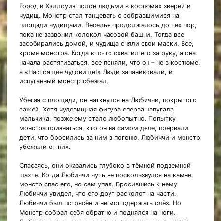
Город в Хэллоуин полон людьми в костюмах зверей и
чудищ. Монстр стал танцевать с собравшимися на
площади чудищами. Веселье продолжалось до тех пор,
пока не зазвонил колокол часовой башни. Тогда все
засобирались домой, и чудища сняли свои маски. Все,
кроме монстра. Когда кто-то схватил его за руку, а она
начала растягиваться, все поняли, что он – не в костюме,
а «Настоящее чудовище!» Люди запаниковали, и
испуганный монстр сбежал.
Убегая с площади, он наткнулся на Любиччи, покрытого
сажей. Хотя чудовищная фигура сперва напугала
мальчика, позже ему стало любопытно. Попытку
монстра признаться, кто он на самом деле, прервали
дети, что бросились за ним в погоню. Любиччи и монстр
убежали от них.
Спасаясь, они оказались глубоко в тёмной подземной
шахте. Когда Любиччи чуть не поскользнулся на камне,
монстр спас его, но сам упал. Бросившись к нему
Любиччи увидел, что его друг расколот на части.
Любиччи был потрясён и не мог сдержать слёз. Но
Монстр собрал себя обратно и поднялся на ноги.