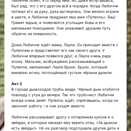
Любиччи понял, кто перед ним, но, даже испугавшись,
был рад, что с его другом всё в порядке. Когда Любиччи
потянул его за руку, рука вытянулась. Они весело играли
в шахте, и Любиччи придумал ему имя «Пупелль». Бац!
Гремит взрыв, и появляются угольщик Ковш и его
маленькие помощники. Они указывают друзьям путь
обратно на поверхность.
Дома Любиччи ждёт мама, Лаула. Он приходит вместе с
Пупеллем и представляет его как своего друга. У
Любиччи впервые появился друг, и Лаула очень рада
этому. Мальчик, возбуждённо рассказывающий о
Пупелле, напоминает Лауле Бруно. Бруно, который
внезапно исчез, поглощённый густым чёрным дымом.
Акт 2
В городе дымоходов трубы везде. Чёрный дым клубится
повсюду с утра до вечера. Так что трубочист Любиччи
всегда очень занят. Пупелль ждёт, спрятавшись, когда он
закончит работу – и они уходят вместе.
Любиччи рассказывает другу о потерянном кулоне и о
звёздах, в которые наказал ему верить отец. «За дымом
есть звёзды!». Но их разговор подслушали другие дети и