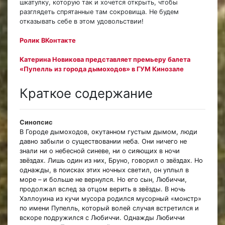
шкатулку, которую так и хочется открыть, чтобы
разглядеть спрятанные там сокровища. Не будем
отказывать себе в этом удовольствии!
Ролик ВКонтакте
Катерина Новикова представляет премьеру балета
«Пупелль из города дымоходов» в ГУМ Кинозале
Краткое содержание
Синопсис
В Городе дымоходов, окутанном густым дымом, люди
давно забыли о существовании неба. Они ничего не
знали ни о небесной синеве, ни о сияющих в ночи
звёздах. Лишь один из них, Бруно, говорил о звёздах. Но
однажды, в поисках этих ночных светил, он уплыл в
море – и больше не вернулся. Но его сын, Любиччи,
продолжал вслед за отцом верить в звёзды. В ночь
Хэллоуина из кучи мусора родился мусорный «монстр»
по имени Пупелль, который волей случая встретился и
вскоре подружился с Любиччи. Однажды Любиччи