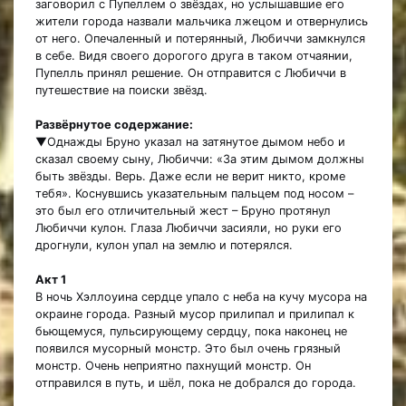
заговорил с Пупеллем о звёздах, но услышавшие его
жители города назвали мальчика лжецом и отвернулись
от него. Опечаленный и потерянный, Любиччи замкнулся
в себе. Видя своего дорогого друга в таком отчаянии,
Пупелль принял решение. Он отправится с Любиччи в
путешествие на поиски звёзд.
Развёрнутое содержание:
▼Однажды Бруно указал на затянутое дымом небо и
сказал своему сыну, Любиччи: «За этим дымом должны
быть звёзды. Верь. Даже если не верит никто, кроме
тебя». Коснувшись указательным пальцем под носом –
это был его отличительный жест – Бруно протянул
Любиччи кулон. Глаза Любиччи засияли, но руки его
дрогнули, кулон упал на землю и потерялся.
Акт 1
В ночь Хэллоуина сердце упало с неба на кучу мусора на
окраине города. Разный мусор прилипал и прилипал к
бьющемуся, пульсирующему сердцу, пока наконец не
появился мусорный монстр. Это был очень грязный
монстр. Очень неприятно пахнущий монстр. Он
отправился в путь, и шёл, пока не добрался до города.