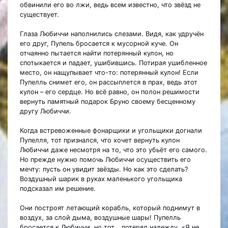
обвинили его во лжи, ведь всем известно, что звёзд не
существует.
Глаза Любиччи наполнились слезами. Видя, как удручён
его друг, Пупель бросается к мусорной куче. Он
отчаянно пытается найти потерянный кулон, но
спотыкается и падает, ушибившись. Потирая ушибленное
место, он нащупывает что-то: потерянный кулон! Если
Пупелль снимет его, он рассыплется в прах, ведь этот
кулон – его сердце. Но всё равно, он полон решимости
вернуть памятный подарок Бруно своему бесценному
другу Любиччи.
Когда встревоженные фонарщики и угольщики догнали
Пупелля, тот признался, что хочет вернуть кулон
Любиччи даже несмотря на то, что это убьёт его самого.
Но прежде нужно помочь Любиччи осуществить его
мечту: пусть он увидит звёзды. Но как это сделать?
Воздушный шарик в руках маленького угольщика
подсказал им решение.
Они построят летающий корабль, который поднимут в
воздух, за слой дыма, воздушные шары! Пупелль
бросается к Любиччи, но тот… потерял надежду. «Я не