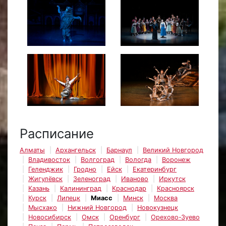
Расписание
Алматы
Архангельск
Барнаул
Великий Новгород
Владивосток
Волгоград
Вологда
Воронеж
Геленджик
Гродно
Ейск
Екатеринбург
Жигулёвск
Зеленоград
Иваново
Иркутск
Казань
Калининград
Краснодар
Красноярск
Курск
Липецк
Миасс
Минск
Москва
Мысхако
Нижний Новгород
Новокузнецк
Новосибирск
Омск
Оренбург
Орехово-Зуево