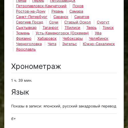
Пенза
Пермь
Петрозаводск
Петропавловск-Камчатский
Псков
Ростов-на-Дону
Рязань
Самара
Санкт-Петербург
Саранск
Саратов
Сергиев Посад
Сочи
Старый Оскол
Сургут
Сыктывкар
Таганрог
Тбилиси
Тверь
Томск
Тюмень
Усть-Каменогорск (Оскемен)
Уфа
Фрязино
Хабаровск
Чебоксары
Челябинск
Черноголовка
Чита
Энгельс
Южно-Сахалинск
Ярославль
Хронометраж
1 ч. 39 мин.
Язык
Показы в записи: японский, русский закадровый перевод
6+