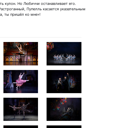
ть кулон. Но Любиччи останавливает его.
Растроганный, Пупелль касается указательным
а, ты пришёл ко мне»!