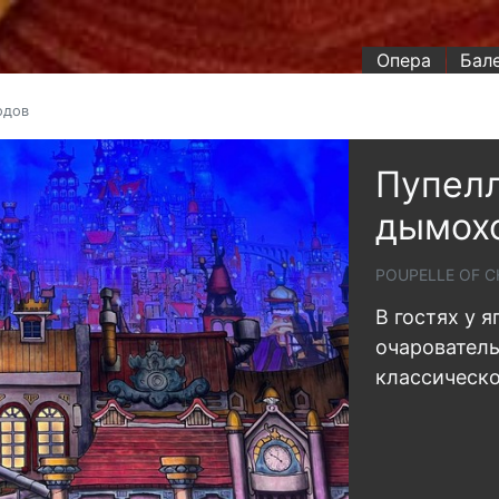
Опера
Бал
одов
Пупелл
дымох
POUPELLE OF 
В гостях у я
очарователь
классическо