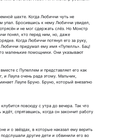
земной шахте. Когда Любиччи чуть не
сам упал. Бросившись к нему Любиччи увидел,
потрясён и не мог сдержать слёз. Но Монстр
чи понял, кто перед ним, но, даже
орядке. Когда Любиччи потянул его за руку,
и Любиччи придумал ему имя «Пупелль». Бац!
его маленькие помощники. Они указывают
вместе с Пупеллем и представляет его как
, и Лаула очень рада этому. Мальчик,
инает Лауле Бруно. Бруно, который внезапно
лубится повсюду с утра до вечера. Так что
 ждёт, спрятавшись, когда он закончит работу
не и о звёздах, в которые наказал ему верить
р подслушали другие дети и обвинили его во