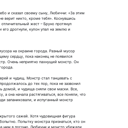
бо и сказал своему сыну, Любиччи: «За этим
е верит никто, кроме тебя». Коснувшись
 отличительный жест – Бруно протянул
и его дрогнули, кулон упал на землю и
 мусора на окраине города. Разный мусор
ему сердцу, пока наконец не появился
тр. Очень неприятно пахнущий монстр. Он
 города.
ерей и чудищ. Монстр стал танцевать с
родолжалось до тех пор, пока не зазвонил
ь домой, и чудища сняли свои маски. Все,
у, а она начала растягиваться, все поняли, что
юди запаниковали, и испуганный монстр
окрытого сажей. Хотя чудовищная фигура
бопытно. Попытку монстра признаться, кто он
за ним в погоню. Любиччи и монстр убежали