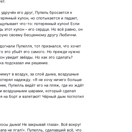
ет.
удручён его друг, Пупель бросается к
ерянный кулон, но спотыкается и падает,
щупывает что-то: потерянный кулон! Если
ь этот кулон – его сердце. Но всё равно, он
руно своему бесценному другу Любиччи.
огнали Пупелля, тот признался, что хочет
то это убьёт его самого. Но прежде нужно
он увидит звёзды. Но как это сделать?
ка подсказал им решение.
имут в воздух, за слой дыма, воздушные
отерял надежду. «Я не хочу ничего больше
нее, Пупелль ведёт его на пляж, где их ждёт
и воздушными шарами, который сделал
я на борт и взлетают! Чёрный дым поглотил
осы дыма! Не закрывай глаза». Всё вокруг
па не лгал!». Пупелль, сделавший всё, что