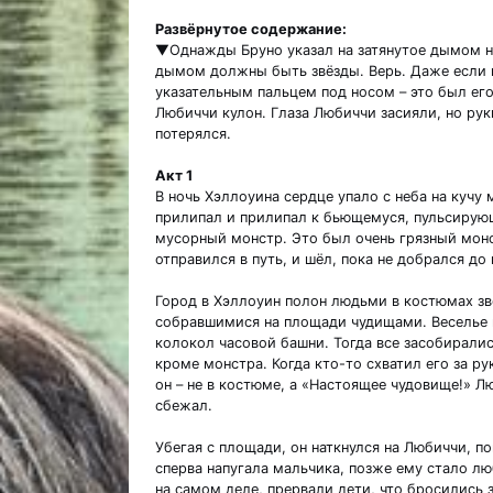
Развёрнутое содержание:
▼Однажды Бруно указал на затянутое дымом не
дымом должны быть звёзды. Верь. Даже если н
указательным пальцем под носом – это был его
Любиччи кулон. Глаза Любиччи засияли, но рук
потерялся.
Акт 1
В ночь Хэллоуина сердце упало с неба на кучу
прилипал и прилипал к бьющемуся, пульсирующ
мусорный монстр. Это был очень грязный монс
отправился в путь, и шёл, пока не добрался до
Город в Хэллоуин полон людьми в костюмах зв
собравшимися на площади чудищами. Веселье п
колокол часовой башни. Тогда все засобиралис
кроме монстра. Когда кто-то схватил его за рук
он – не в костюме, а «Настоящее чудовище!» Л
сбежал.
Убегая с площади, он наткнулся на Любиччи, п
сперва напугала мальчика, позже ему стало лю
на самом деле, прервали дети, что бросились 