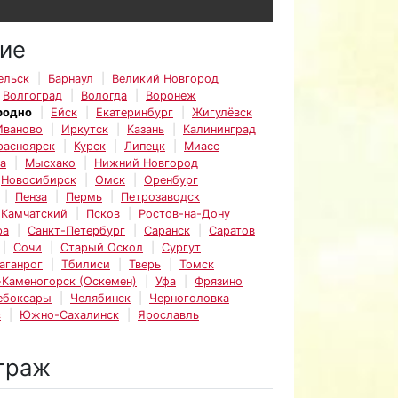
ие
ельск
Барнаул
Великий Новгород
Волгоград
Вологда
Воронеж
родно
Ейск
Екатеринбург
Жигулёвск
Иваново
Иркутск
Казань
Калининград
расноярск
Курск
Липецк
Миасс
а
Мысхако
Нижний Новгород
Новосибирск
Омск
Оренбург
Пенза
Пермь
Петрозаводск
-Камчатский
Псков
Ростов-на-Дону
ра
Санкт-Петербург
Саранск
Саратов
Сочи
Старый Оскол
Сургут
аганрог
Тбилиси
Тверь
Томск
-Каменогорск (Оскемен)
Уфа
Фрязино
ебоксары
Челябинск
Черноголовка
с
Южно-Сахалинск
Ярославль
траж