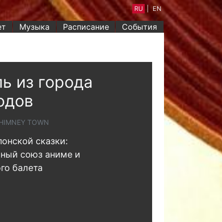
RU
|
EN
ет
Музыка
Расписание
События
ь из города
одов
CHIMNEY TOWN
понской сказки:
ный союз аниме и
го балета