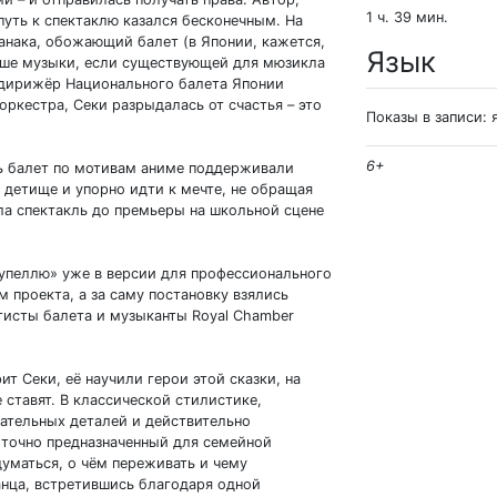
1 ч. 39 мин.
путь к спектаклю казался бесконечным. На
анака, обожающий балет (в Японии, кажется,
Язык
льше музыки, если существующей для мюзикла
а дирижёр Национального балета Японии
ркестра, Секи разрыдалась от счастья – это
Показы в записи:
6+
ть балет по мотивам аниме поддерживали
ё детище и упорно идти к мечте, не обращая
ла спектакль до премьеры на школьной сцене
упеллю» уже в версии для профессионального
 проекта, а за саму постановку взялись
тисты балета и музыканты Royal Chamber
ит Секи, её научили герои этой сказки, на
е ставят. В классической стилистике,
тельных деталей и действительно
 точно предназначенный для семейной
думаться, о чём переживать и чему
анца, встретившись благодаря одной