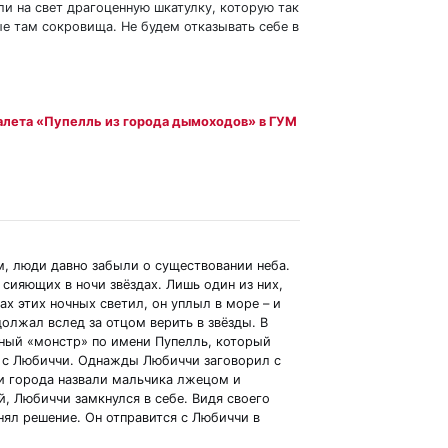
и на свет драгоценную шкатулку, которую так
ые там сокровища. Не будем отказывать себе в
алета «Пупелль из города дымоходов» в ГУМ
, люди давно забыли о существовании неба.
о сияющих в ночи звёздах. Лишь один из них,
ах этих ночных светил, он уплыл в море – и
должал вслед за отцом верить в звёзды. В
ный «монстр» по имени Пупелль, который
я с Любиччи. Однажды Любиччи заговорил с
и города назвали мальчика лжецом и
й, Любиччи замкнулся в себе. Видя своего
нял решение. Он отправится с Любиччи в