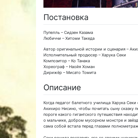
Постановка
Пупелль – Сидзен Казама
Любиччи – Хитоми Такеда
Автор оригинальной истории и сценария – Ак
Исполнительный продюсер – Харука Секи
Композитор – Ко Танака
Хореограф – Наойя Хоман
Дирижёр – Мисато Томита
Описание
Когда педагог балетного училища Харука Секи 
Акихиро Нисино, чтобы почитать сыну сказку п
пороге какого гигантского путешествия находи
о мальчике, добром мусорном монстре и звёзда
сама собой встала перед глазами полнометра
Секи решила поставить его со своими ученикам