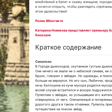
влюблённой в балет и сказку женщине, породил
и хочется открыть, чтобы разглядеть спрятанн
этом удовольствии!
Ролик ВКонтакте
Катерина Новикова представляет премьеру б
Кинозале
Краткое содержание
Синопсис
В Городе дымоходов, окутанном густым дымом
Они ничего не знали ни о небесной синеве, ни 
Бруно, говорил о звёздах. Но однажды, в поиск
больше не вернулся. Но его сын, Любиччи, про
ночь Хэллоуина из кучи мусора родился мусор
волей случая встретился и вскоре подружилс
Пупеллем о звёздах, но услышавшие его жител
отвернулись от него. Опечаленный и потерянны
дорогого друга в таком отчаянии, Пупелль при
путешествие на поиски звёзд.