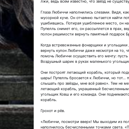
лжи, ведь всем известно, что звёзд не существу
Глаза Любиччи наполнились слезами. Видя, как 
мусорной куче. Он отчаянно пытается найти пот
ушибившись. Потирая ушибленное место, он на
Пупелль снимет его, он рассыплется в прах, вед
полон решимости вернуть памятный подарок Б
Когда встревоженные фонарщики и угольщики д
вернуть кулон Любиччи даже несмотря на то, ч
помочь Любиччи осуществить его мечту: пусть 
Воздушный шарик в руках маленького угольщи
Они построят летающий корабль, который подн
шары! Пупелль бросается к Любиччи, но тот… п
слышать про звёзды, мне всё равно». Тем не ме
летающий корабль, украшенный бесчисленным
угольщик Ковш и его команда. Они поднимаютс
корабль.
Грохот и рёв.
«Любиччи, посмотри вверх! Мы выходим из пол
наполнилось бесчисленными точками света. «Па