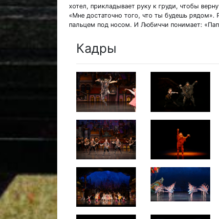
хотел, прикладывает руку к груди, чтобы верну
«Мне достаточно того, что ты будешь рядом». 
пальцем под носом. И Любиччи понимает: «Пап
Кадры