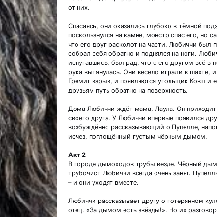
от них.
Спасаясь, они оказались глубоко в тёмной под
поскользнулся на камне, монстр спас его, но 
что его друг расколот на части. Любиччи был 
собрал себя обратно и поднялся на ноги. Любич
испугавшись, был рад, что с его другом всё в п
рука вытянулась. Они весело играли в шахте, 
Гремит взрыв, и появляются угольщик Ковш и 
друзьям путь обратно на поверхность.
Дома Любиччи ждёт мама, Лаула. Он приходит 
своего друга. У Любиччи впервые появился друг
возбуждённо рассказывающий о Пупелле, напом
исчез, поглощённый густым чёрным дымом.
Акт 2
В городе дымоходов трубы везде. Чёрный дым к
трубочист Любиччи всегда очень занят. Пупелль
– и они уходят вместе.
Любиччи рассказывает другу о потерянном куло
отец. «За дымом есть звёзды!». Но их разгово