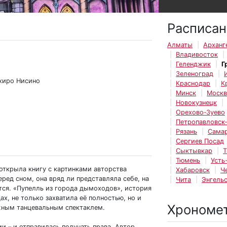
Расписан
Алматы
Арханг
Владивосток
Геленджик
Г
Зеленоград
ихиро Нисино
Краснодар
К
Минск
Москв
Новокузнецк
Орехово-Зуево
Петропавловск
Рязань
Сама
Сергиев Посад
Сыктывкар
Т
Тюмень
Усть
открыла книгу с картинками авторства
Хабаровск
Ч
еред сном, она вряд ли представляла себе, на
Чита
Энгель
тся. «Пупелль из города дымоходов», история
х, не только захватила её полностью, но и
Хрономе
жным танцевальным спектаклем.
и – и отправилась получать права. Автор,