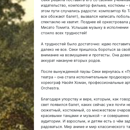
издательство, композитор фильма, костюмы – 
этом пути случались радости: композитор Ко Т
все обожают балет), вызвался написать побо
спектаклю не хватит. Позднее её оркестровал
Мисато Томита. Услышав музыку в исполнении о
стоило всех трудностей!
А трудностей было достаточно: идею постави
далеко не все. Секи пришлось бороться за сво
внимание на возмущение и протесты. Она дове
аккурат накануне вторых родов.
После вынужденной паузы Секи вернулась к «П
театра – она стала исполнительным продюсером
хореограф Наойя Хоман, профессиональные ар
Orchestra.
Благодаря упорству и вере, которым, как говор
свет появился балет, каких сейчас уже почти н
сюжетный, костюмный, со множеством очарова
красивыми танцами и музыкой – и совершенно
аудитории. И взрослым, и детям есть о чём за
радоваться. Мир аниме и мир классического т