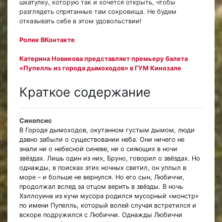
шкатулку, которую так и хочется открыть, чтобы
разглядеть спрятанные там сокровища. Не будем
отказывать себе в этом удовольствии!
Ролик ВКонтакте
Катерина Новикова представляет премьеру балета
«Пупелль из города дымоходов» в ГУМ Кинозале
Краткое содержание
Синопсис
В Городе дымоходов, окутанном густым дымом, люди
давно забыли о существовании неба. Они ничего не
знали ни о небесной синеве, ни о сияющих в ночи
звёздах. Лишь один из них, Бруно, говорил о звёздах. Но
однажды, в поисках этих ночных светил, он уплыл в
море – и больше не вернулся. Но его сын, Любиччи,
продолжал вслед за отцом верить в звёзды. В ночь
Хэллоуина из кучи мусора родился мусорный «монстр»
по имени Пупелль, который волей случая встретился и
вскоре подружился с Любиччи. Однажды Любиччи