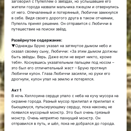
заговорил с Пупеллем о звёздах, но услышавшие его
жители города назвали мальчика лжецом и отвернулись
от него. Опечаленный и потерянный, Любиччи замкнулся
в себе. Видя своего дорогого друга в таком отчаянии,
Пупелль принял решение. Он отправится с Любиччи в
путешествие на поиски звёзд.
Развёрнутое содержание:
▼Однажды Бруно указал на затянутое дымом небо и
сказал своему сыну, Любиччи: «За этим дымом должны
быть звёзды. Верь. Даже если не верит никто, кроме
тебя». Коснувшись указательным пальцем под носом –
это был его отличительный жест – Бруно протянул
Любиччи кулон. Глаза Любиччи засияли, но руки его
дрогнули, кулон упал на землю и потерялся.
Акт 1
В ночь Хэллоуина сердце упало с неба на кучу мусора на
окраине города. Разный мусор прилипал и прилипал к
бьющемуся, пульсирующему сердцу, пока наконец не
появился мусорный монстр. Это был очень грязный
монстр. Очень неприятно пахнущий монстр. Он
отправился в путь, и шёл, пока не добрался до города.