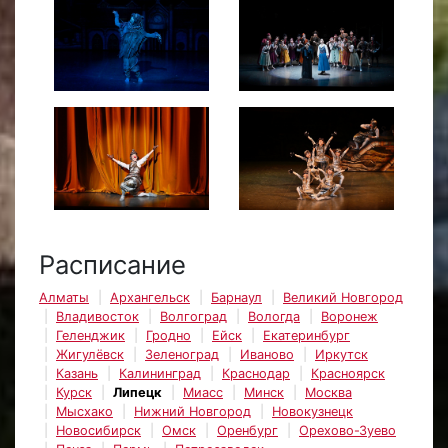
Расписание
Алматы
Архангельск
Барнаул
Великий Новгород
Владивосток
Волгоград
Вологда
Воронеж
Геленджик
Гродно
Ейск
Екатеринбург
Жигулёвск
Зеленоград
Иваново
Иркутск
Казань
Калининград
Краснодар
Красноярск
Курск
Липецк
Миасс
Минск
Москва
Мысхако
Нижний Новгород
Новокузнецк
Новосибирск
Омск
Оренбург
Орехово-Зуево