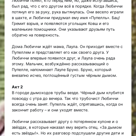
Любиччи понял, кто перед ним, но, даже испугавшись,
был рад, что с его другом всё в порядке. Когда Любиччи
потянул его за руку, рука вытянулась. Они весело играли
в шахте, и Любиччи придумал ему имя «Пупелль». Бац!
Гремит взрыв, и появляются угольщик Ковш и его
маленькие помощники. Они указывают друзьям путь
обратно на поверхность.
Дома Любиччи ждёт мама, Лаула. Он приходит вместе с
Пупеллем и представляет его как своего друга. У
Любиччи впервые появился друг, и Лаула очень рада
этому. Мальчик, возбуждённо рассказывающий о
Пупелле, напоминает Лауле Бруно. Бруно, который
внезапно исчез, поглощённый густым чёрным дымом.
Акт 2
В городе дымоходов трубы везде. Чёрный дым клубится
повсюду с утра до вечера. Так что трубочист Любиччи
всегда очень занят. Пупелль ждёт, спрятавшись, когда он
закончит работу – и они уходят вместе.
Любиччи рассказывает другу о потерянном кулоне и о
звёздах, в которые наказал ему верить отец. «За дымом
есть звёзды!». Но их разговор подслушали другие дети и