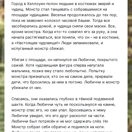
Город в Хэллоуин полон людьми в костюмах зверей и
чудищ. Монстр стал танцевать с собравшимися на
площади чудищами. Веселье продолжалось до тех пор,
пока не зазвонил колокол часовой башни. Тогда все
засобирались домой, и чудища сняли свои маски. Все,
кроме монстра. Когда кто-то схватил его за руку, а она
начала растягиваться, все поняли, что он – не в костюме,
а «Настоящее чудовище!» Люди запаниковали, и
испуганный монстр сбежал.
Убегая с площади, он наткнулся на Любиччи, покрытого
сажей. Хотя чудовищная фигура сперва напугала
мальчика, позже ему стало любопытно. Попытку
монстра признаться, кто он на самом деле, прервали
дети, что бросились за ним в погоню. Любиччи и монстр
убежали от них.
Спасаясь, они оказались глубоко в тёмной подземной
шахте. Когда Любиччи чуть не поскользнулся на камне,
монстр спас его, но сам упал. Бросившись к нему
Любиччи увидел, что его друг расколот на части.
Любиччи был потрясён и не мог сдержать слёз. Но
Монстр собрал себя обратно и поднялся на ноги.