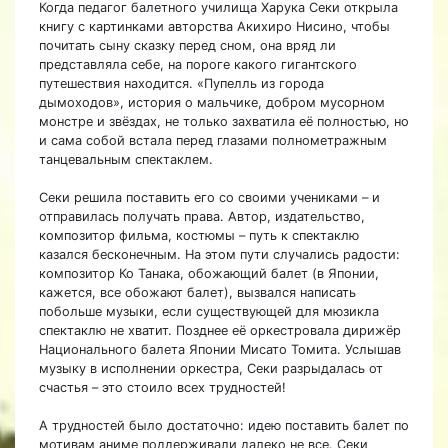
Когда педагог балетного училища Харука Секи открыла
книгу с картинками авторства Акихиро Нисино, чтобы
почитать сыну сказку перед сном, она вряд ли
представляла себе, на пороге какого гигантского
путешествия находится. «Пупелль из города
дымоходов», история о мальчике, добром мусорном
монстре и звёздах, не только захватила её полностью, но
и сама собой встала перед глазами полнометражным
танцевальным спектаклем.
Секи решила поставить его со своими учениками – и
отправилась получать права. Автор, издательство,
композитор фильма, костюмы – путь к спектаклю
казался бесконечным. На этом пути случались радости:
композитор Ко Танака, обожающий балет (в Японии,
кажется, все обожают балет), вызвался написать
побольше музыки, если существующей для мюзикла
спектаклю не хватит. Позднее её оркестровала дирижёр
Национального балета Японии Мисато Томита. Услышав
музыку в исполнении оркестра, Секи разрыдалась от
счастья – это стоило всех трудностей!
А трудностей было достаточно: идею поставить балет по
мотивам аниме поддерживали далеко не все. Секи