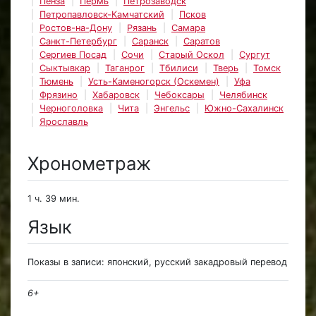
Пенза
Пермь
Петрозаводск
Петропавловск-Камчатский
Псков
Ростов-на-Дону
Рязань
Самара
Санкт-Петербург
Саранск
Саратов
Сергиев Посад
Сочи
Старый Оскол
Сургут
Сыктывкар
Таганрог
Тбилиси
Тверь
Томск
Тюмень
Усть-Каменогорск (Оскемен)
Уфа
Фрязино
Хабаровск
Чебоксары
Челябинск
Черноголовка
Чита
Энгельс
Южно-Сахалинск
Ярославль
Хронометраж
1 ч. 39 мин.
Язык
Показы в записи: японский, русский закадровый перевод
6+