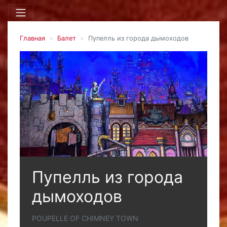
Главная
Балет
Пупелль из города дымоходов
Пупелль из города
дымоходов
POUPELLE OF CHIMNEY TOWN