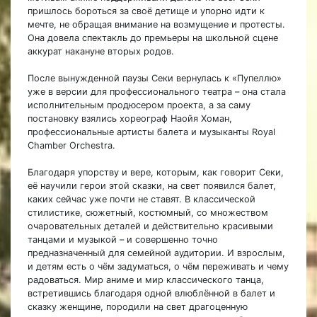
пришлось бороться за своё детище и упорно идти к
мечте, не обращая внимание на возмущение и протесты.
Она довела спектакль до премьеры на школьной сцене
аккурат накануне вторых родов.
После вынужденной паузы Секи вернулась к «Пупеллю»
уже в версии для профессионального театра – она стала
исполнительным продюсером проекта, а за саму
постановку взялись хореограф Наойя Хоман,
профессиональные артисты балета и музыканты Royal
Chamber Orchestra.
Благодаря упорству и вере, которым, как говорит Секи,
её научили герои этой сказки, на свет появился балет,
каких сейчас уже почти не ставят. В классической
стилистике, сюжетный, костюмный, со множеством
очаровательных деталей и действительно красивыми
танцами и музыкой – и совершенно точно
предназначенный для семейной аудитории. И взрослым,
и детям есть о чём задуматься, о чём переживать и чему
радоваться. Мир аниме и мир классического танца,
встретившись благодаря одной влюблённой в балет и
сказку женщине, породили на свет драгоценную