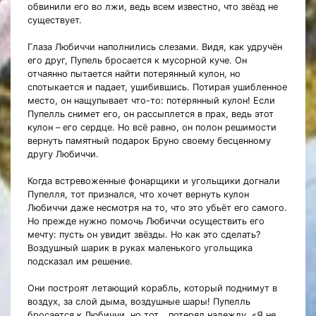
обвинили его во лжи, ведь всем известно, что звёзд не
существует.
Глаза Любиччи наполнились слезами. Видя, как удручён
его друг, Пупель бросается к мусорной куче. Он
отчаянно пытается найти потерянный кулон, но
спотыкается и падает, ушибившись. Потирая ушибленное
место, он нащупывает что-то: потерянный кулон! Если
Пупелль снимет его, он рассыплется в прах, ведь этот
кулон – его сердце. Но всё равно, он полон решимости
вернуть памятный подарок Бруно своему бесценному
другу Любиччи.
Когда встревоженные фонарщики и угольщики догнали
Пупелля, тот признался, что хочет вернуть кулон
Любиччи даже несмотря на то, что это убьёт его самого.
Но прежде нужно помочь Любиччи осуществить его
мечту: пусть он увидит звёзды. Но как это сделать?
Воздушный шарик в руках маленького угольщика
подсказал им решение.
Они построят летающий корабль, который поднимут в
воздух, за слой дыма, воздушные шары! Пупелль
бросается к Любиччи, но тот… потерял надежду. «Я не