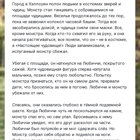
Город в Хэллоуин полон людьми в костюмах зверей и
чудищ. Монстр стал танцевать с собравшимися на
площади чудищами. Веселье продолжалось до тех пор,
пока не зазвонил колокол часовой башни. Тогда все
засобирались домой, и чудища сняли свои маски. Все,
кроме монстра. Когда кто-то схватил его за руку, а она
начала растягиваться, все поняли, что он – не в костюме,
а «Настоящее чудовище!» Люди запаниковали, и
испуганный монстр сбежал.
Убегая с площади, он наткнулся на Любиччи, покрытого
сажей. Хотя чудовищная фигура сперва напугала
мальчика, позже ему стало любопытно. Попытку
монстра признаться, кто он на самом деле, прервали
дети, что бросились за ним в погоню. Любиччи и монстр
убежали от них.
Спасаясь, они оказались глубоко в тёмной подземной
шахте. Когда Любиччи чуть не поскользнулся на камне,
монстр спас его, но сам упал. Бросившись к нему
Любиччи увидел, что его друг расколот на части.
Любиччи был потрясён и не мог сдержать слёз. Но
Монстр собрал себя обратно и поднялся на ноги.