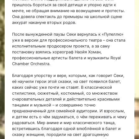
пришлось бороться за своё детище и упорно идти к
мечте, не обращая внимание на возмущение и протесты.
Она довела спектакль до премьеры на школьной сцене
аккурат накануне вторых родов.
После вынужденной паузы Секи вернулась к «Пупеллю»
уже в версии для профессионального театра – она стала
исполнительным продюсером проекта, а за саму
постановку взялись хореограф Наойя Хоман,
профессиональные артисты балета и музыканты Royal
Chamber Orchestra.
Благодаря упорству и вере, которым, как говорит Секи,
её научили герои этой сказки, на свет появился балет,
каких сейчас уже почти не ставят. В классической
стилистике, сюжетный, костюмный, со множеством
очаровательных деталей и действительно красивыми
танцами и музыкой – и совершенно точно
предназначенный для семейной аудитории. И взрослым,
и детям есть о чём задуматься, о чём переживать и чему
радоваться. Мир аниме и мир классического танца,
встретившись благодаря одной влюблённой в балет и
сказку женщине, породили на свет драгоценную