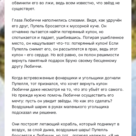
обвинили его во лжи, ведь всем известно, что звёзд не
существует.
Глаза Любиччи наполнились слезами. Видя, как удручён
его друг, Пупель бросается к мусорной куче. Он
отчаянно пытается найти потерянный кулон, но
спотыкается и падает, ушибившись. Потирая ушибленное
место, он нащупывает что-то: потерянный кулон! Если
Пупелль снимет его, он рассыплется в прах, ведь этот
кулон – его сердце. Но всё равно, он полон решимости
вернуть памятный подарок Бруно своему бесценному
другу Любиччи.
Когда встревоженные фонарщики и угольщики догнали
Пупелля, тот признался, что хочет вернуть кулон
Любиччи даже несмотря на то, что это убьёт его самого.
Но прежде нужно помочь Любиччи осуществить его
мечту: пусть он увидит звёзды. Но как это сделать?
Воздушный шарик в руках маленького угольщика
подсказал им решение.
Они построят летающий корабль, который поднимут в
воздух, за слой дыма, воздушные шары! Пупелль
бросается к Любиччи, но тот… потерял надежду. «Я не