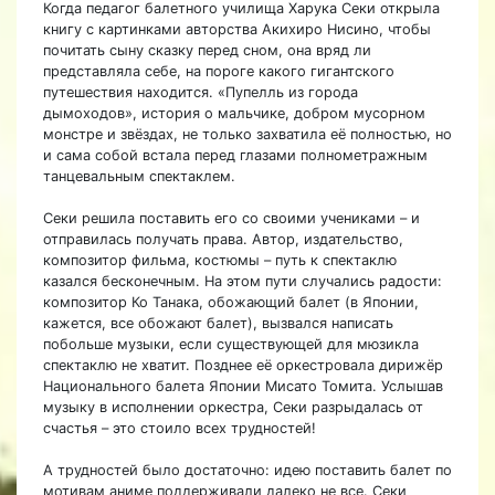
Когда педагог балетного училища Харука Секи открыла
книгу с картинками авторства Акихиро Нисино, чтобы
почитать сыну сказку перед сном, она вряд ли
представляла себе, на пороге какого гигантского
путешествия находится. «Пупелль из города
дымоходов», история о мальчике, добром мусорном
монстре и звёздах, не только захватила её полностью, но
и сама собой встала перед глазами полнометражным
танцевальным спектаклем.
Секи решила поставить его со своими учениками – и
отправилась получать права. Автор, издательство,
композитор фильма, костюмы – путь к спектаклю
казался бесконечным. На этом пути случались радости:
композитор Ко Танака, обожающий балет (в Японии,
кажется, все обожают балет), вызвался написать
побольше музыки, если существующей для мюзикла
спектаклю не хватит. Позднее её оркестровала дирижёр
Национального балета Японии Мисато Томита. Услышав
музыку в исполнении оркестра, Секи разрыдалась от
счастья – это стоило всех трудностей!
А трудностей было достаточно: идею поставить балет по
мотивам аниме поддерживали далеко не все. Секи