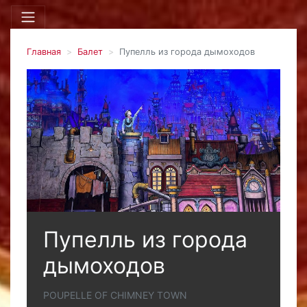
Главная
Балет
Пупелль из города дымоходов
Пупелль из города
дымоходов
POUPELLE OF CHIMNEY TOWN