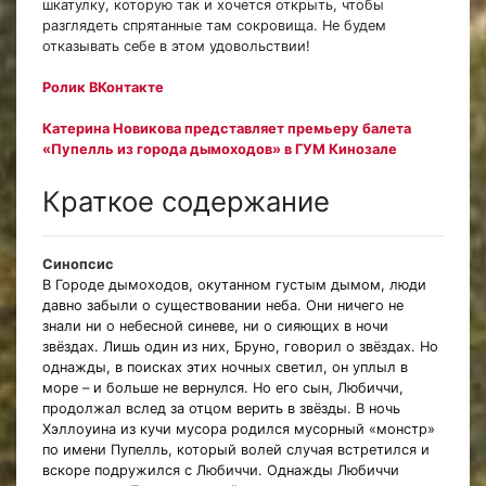
шкатулку, которую так и хочется открыть, чтобы
разглядеть спрятанные там сокровища. Не будем
отказывать себе в этом удовольствии!
Ролик ВКонтакте
Катерина Новикова представляет премьеру балета
«Пупелль из города дымоходов» в ГУМ Кинозале
Краткое содержание
Синопсис
В Городе дымоходов, окутанном густым дымом, люди
давно забыли о существовании неба. Они ничего не
знали ни о небесной синеве, ни о сияющих в ночи
звёздах. Лишь один из них, Бруно, говорил о звёздах. Но
однажды, в поисках этих ночных светил, он уплыл в
море – и больше не вернулся. Но его сын, Любиччи,
продолжал вслед за отцом верить в звёзды. В ночь
Хэллоуина из кучи мусора родился мусорный «монстр»
по имени Пупелль, который волей случая встретился и
вскоре подружился с Любиччи. Однажды Любиччи