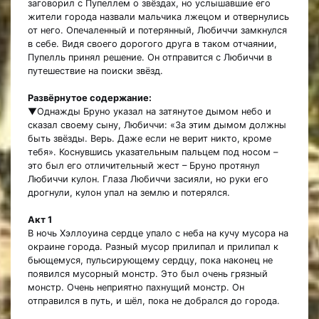
заговорил с Пупеллем о звёздах, но услышавшие его
жители города назвали мальчика лжецом и отвернулись
от него. Опечаленный и потерянный, Любиччи замкнулся
в себе. Видя своего дорогого друга в таком отчаянии,
Пупелль принял решение. Он отправится с Любиччи в
путешествие на поиски звёзд.
Развёрнутое содержание:
▼Однажды Бруно указал на затянутое дымом небо и
сказал своему сыну, Любиччи: «За этим дымом должны
быть звёзды. Верь. Даже если не верит никто, кроме
тебя». Коснувшись указательным пальцем под носом –
это был его отличительный жест – Бруно протянул
Любиччи кулон. Глаза Любиччи засияли, но руки его
дрогнули, кулон упал на землю и потерялся.
Акт 1
В ночь Хэллоуина сердце упало с неба на кучу мусора на
окраине города. Разный мусор прилипал и прилипал к
бьющемуся, пульсирующему сердцу, пока наконец не
появился мусорный монстр. Это был очень грязный
монстр. Очень неприятно пахнущий монстр. Он
отправился в путь, и шёл, пока не добрался до города.