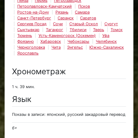
Пенза
Пермь
Петрозаводск
Петропавловск-Камчатский
Псков
Ростов-на-Дону
Рязань
Самара
Санкт-Петербург
Саранск
Саратов
Сергиев Посад
Сочи
Старый Оскол
Сургут
Сыктывкар
Таганрог
Тбилиси
Тверь
Томск
Тюмень
Усть-Каменогорск (Оскемен)
Уфа
Фрязино
Хабаровск
Чебоксары
Челябинск
Черноголовка
Чита
Энгельс
Южно-Сахалинск
Ярославль
Хронометраж
1 ч. 39 мин.
Язык
Показы в записи: японский, русский закадровый перевод
6+