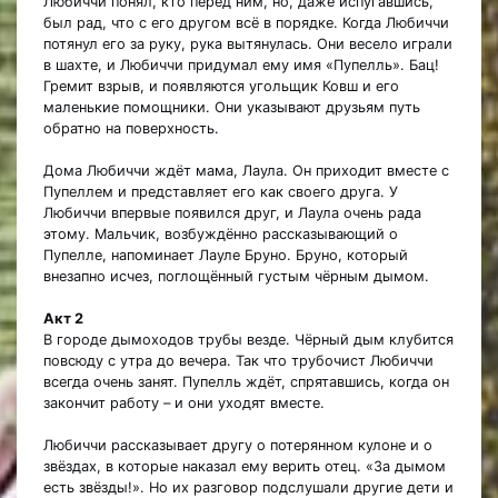
Любиччи понял, кто перед ним, но, даже испугавшись,
был рад, что с его другом всё в порядке. Когда Любиччи
потянул его за руку, рука вытянулась. Они весело играли
в шахте, и Любиччи придумал ему имя «Пупелль». Бац!
Гремит взрыв, и появляются угольщик Ковш и его
маленькие помощники. Они указывают друзьям путь
обратно на поверхность.
Дома Любиччи ждёт мама, Лаула. Он приходит вместе с
Пупеллем и представляет его как своего друга. У
Любиччи впервые появился друг, и Лаула очень рада
этому. Мальчик, возбуждённо рассказывающий о
Пупелле, напоминает Лауле Бруно. Бруно, который
внезапно исчез, поглощённый густым чёрным дымом.
Акт 2
В городе дымоходов трубы везде. Чёрный дым клубится
повсюду с утра до вечера. Так что трубочист Любиччи
всегда очень занят. Пупелль ждёт, спрятавшись, когда он
закончит работу – и они уходят вместе.
Любиччи рассказывает другу о потерянном кулоне и о
звёздах, в которые наказал ему верить отец. «За дымом
есть звёзды!». Но их разговор подслушали другие дети и