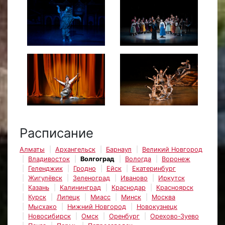
Расписание
Алматы
Архангельск
Барнаул
Великий Новгород
Владивосток
Волгоград
Вологда
Воронеж
Геленджик
Гродно
Ейск
Екатеринбург
Жигулёвск
Зеленоград
Иваново
Иркутск
Казань
Калининград
Краснодар
Красноярск
Курск
Липецк
Миасс
Минск
Москва
Мысхако
Нижний Новгород
Новокузнецк
Новосибирск
Омск
Оренбург
Орехово-Зуево