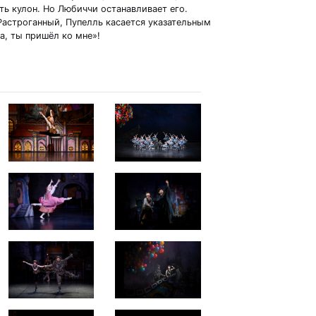
ть кулон. Но Любиччи останавливает его.
Растроганный, Пупелль касается указательным
а, ты пришёл ко мне»!