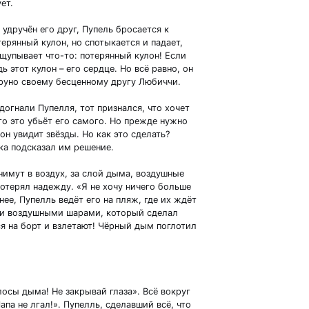
ет.
удручён его друг, Пупель бросается к
ерянный кулон, но спотыкается и падает,
щупывает что-то: потерянный кулон! Если
ь этот кулон – его сердце. Но всё равно, он
руно своему бесценному другу Любиччи.
огнали Пупелля, тот признался, что хочет
то это убьёт его самого. Но прежде нужно
он увидит звёзды. Но как это сделать?
ка подсказал им решение.
имут в воздух, за слой дыма, воздушные
отерял надежду. «Я не хочу ничего больше
нее, Пупелль ведёт его на пляж, где их ждёт
и воздушными шарами, который сделал
я на борт и взлетают! Чёрный дым поглотил
осы дыма! Не закрывай глаза». Всё вокруг
па не лгал!». Пупелль, сделавший всё, что