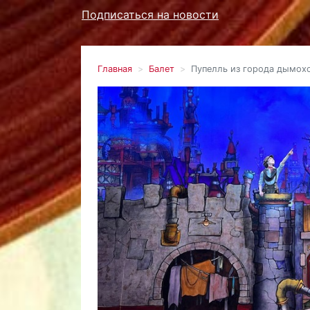
Подписаться на новости
Главная
Балет
Пупелль из города дымох