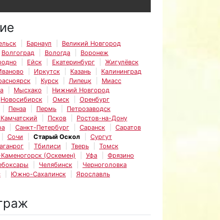
ие
ельск
Барнаул
Великий Новгород
Волгоград
Вологда
Воронеж
родно
Ейск
Екатеринбург
Жигулёвск
Иваново
Иркутск
Казань
Калининград
расноярск
Курск
Липецк
Миасс
а
Мысхако
Нижний Новгород
Новосибирск
Омск
Оренбург
Пенза
Пермь
Петрозаводск
-Камчатский
Псков
Ростов-на-Дону
ра
Санкт-Петербург
Саранск
Саратов
Сочи
Старый Оскол
Сургут
аганрог
Тбилиси
Тверь
Томск
-Каменогорск (Оскемен)
Уфа
Фрязино
ебоксары
Челябинск
Черноголовка
с
Южно-Сахалинск
Ярославль
траж