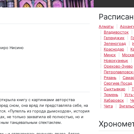
Расписан
Алматы
Арханг
Владивосток
Геленджик
Г
Зеленоград
ихиро Нисино
Краснодар
К
Минск
Москв
Новокузнецк
Орехово-Зуево
Петропавловск
Рязань
Сама
Сергиев Посад
Сыктывкар
Т
Тюмень
Усть
открыла книгу с картинками авторства
Хабаровск
Ч
еред сном, она вряд ли представляла себе, на
Чита
Энгель
тся. «Пупелль из города дымоходов», история
х, не только захватила её полностью, но и
Хрономе
жным танцевальным спектаклем.
и – и отправилась получать права. Автор,