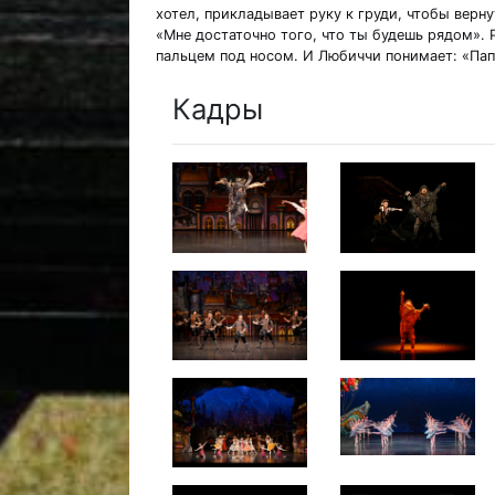
хотел, прикладывает руку к груди, чтобы верну
«Мне достаточно того, что ты будешь рядом». 
пальцем под носом. И Любиччи понимает: «Пап
Кадры