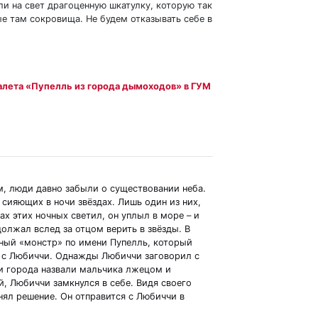
и на свет драгоценную шкатулку, которую так
ые там сокровища. Не будем отказывать себе в
алета «Пупелль из города дымоходов» в ГУМ
, люди давно забыли о существовании неба.
о сияющих в ночи звёздах. Лишь один из них,
ах этих ночных светил, он уплыл в море – и
должал вслед за отцом верить в звёзды. В
ный «монстр» по имени Пупелль, который
я с Любиччи. Однажды Любиччи заговорил с
и города назвали мальчика лжецом и
й, Любиччи замкнулся в себе. Видя своего
нял решение. Он отправится с Любиччи в