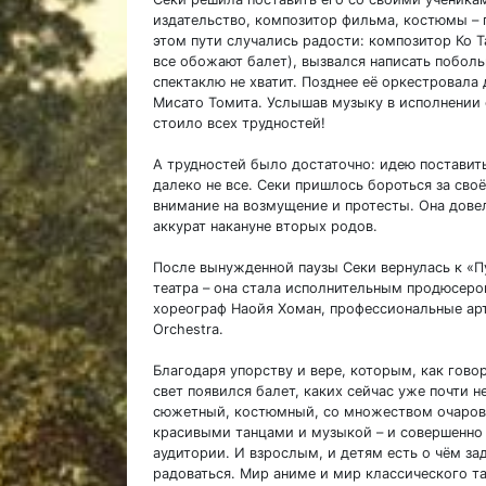
издательство, композитор фильма, костюмы – 
этом пути случались радости: композитор Ко Т
все обожают балет), вызвался написать побо
спектаклю не хватит. Позднее её оркестровал
Мисато Томита. Услышав музыку в исполнении о
стоило всех трудностей!
А трудностей было достаточно: идею постави
далеко не все. Секи пришлось бороться за сво
внимание на возмущение и протесты. Она дове
аккурат накануне вторых родов.
После вынужденной паузы Секи вернулась к «П
театра – она стала исполнительным продюсером
хореограф Наойя Хоман, профессиональные ар
Orchestra.
Благодаря упорству и вере, которым, как говор
свет появился балет, каких сейчас уже почти н
сюжетный, костюмный, со множеством очарова
красивыми танцами и музыкой – и совершенно
аудитории. И взрослым, и детям есть о чём за
радоваться. Мир аниме и мир классического т