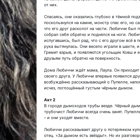
от них.
Спасаясь, они оказались глубоко в тёмной под
поскользнулся на камне, монстр спас его, но 
что его друг расколот на части. Любиччи был 
собрал себя обратно и поднялся на ноги. Любич
испугавшись, был рад, что с его другом всё в п
рука вытянулась. Они весело играли в шахте, 
Гремит взрыв, и появляются угольщик Ковш и 
друзьям путь обратно на поверхность.
Дома Любиччи ждёт мама, Лаула. Он приходит 
своего друга. У Любиччи впервые появился друг
возбуждённо рассказывающий о Пупелле, напом
исчез, поглощённый густым чёрным дымом.
Акт 2
В городе дымоходов трубы везде. Чёрный дым к
трубочист Любиччи всегда очень занят. Пупелль
– и они уходят вместе.
Любиччи рассказывает другу о потерянном куло
отец. «За дымом есть звёзды!». Но их разгово