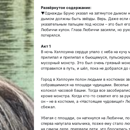
Развёрнутое содержание:
▼Однажды Бруно указал на затянутое дымом не
дымом должны быть звёзды. Верь. Даже если н
указательным пальцем под носом – это был его
Любиччи кулон. Глаза Любиччи засияли, но рук
потерялся.
Акт 1
В ночь Хэллоуина сердце упало с неба на кучу
прилипал и прилипал к бьющемуся, пульсирующ
мусорный монстр. Это был очень грязный монс
отправился в путь, и шёл, пока не добрался до
Город в Хэллоуин полон людьми в костюмах зв
собравшимися на площади чудищами. Веселье п
колокол часовой башни. Тогда все засобиралис
кроме монстра. Когда кто-то схватил его за рук
он – не в костюме, а «Настоящее чудовище!» Л
сбежал.
Убегая с площади, он наткнулся на Любиччи, п
сперва напугала мальчика, позже ему стало лю
на самом деле, прервали дети, что бросились 