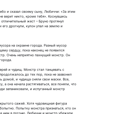
бо и сказал своему сыну, Любиччи: «За этим
е верит никто, кроме тебя». Коснувшись
 отличительный жест – Бруно протянул
и его дрогнули, кулон упал на землю и
 мусора на окраине города. Разный мусор
ему сердцу, пока наконец не появился
тр. Очень неприятно пахнущий монстр. Он
 города.
ерей и чудищ. Монстр стал танцевать с
родолжалось до тех пор, пока не зазвонил
ь домой, и чудища сняли свои маски. Все,
у, а она начала растягиваться, все поняли, что
юди запаниковали, и испуганный монстр
окрытого сажей. Хотя чудовищная фигура
бопытно. Попытку монстра признаться, кто он
за ним в погоню. Любиччи и монстр убежали