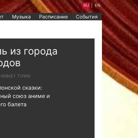
RU
|
EN
ет
Музыка
Расписание
События
ь из города
одов
CHIMNEY TOWN
понской сказки:
ный союз аниме и
го балета