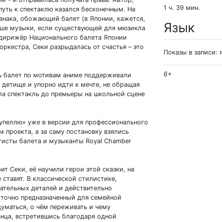
1 ч. 39 мин.
путь к спектаклю казался бесконечным. На
анака, обожающий балет (в Японии, кажется,
Язык
льше музыки, если существующей для мюзикла
а дирижёр Национального балета Японии
ркестра, Секи разрыдалась от счастья – это
Показы в записи:
6+
ть балет по мотивам аниме поддерживали
ё детище и упорно идти к мечте, не обращая
ла спектакль до премьеры на школьной сцене
упеллю» уже в версии для профессионального
 проекта, а за саму постановку взялись
тисты балета и музыканты Royal Chamber
ит Секи, её научили герои этой сказки, на
е ставят. В классической стилистике,
тельных деталей и действительно
 точно предназначенный для семейной
думаться, о чём переживать и чему
анца, встретившись благодаря одной