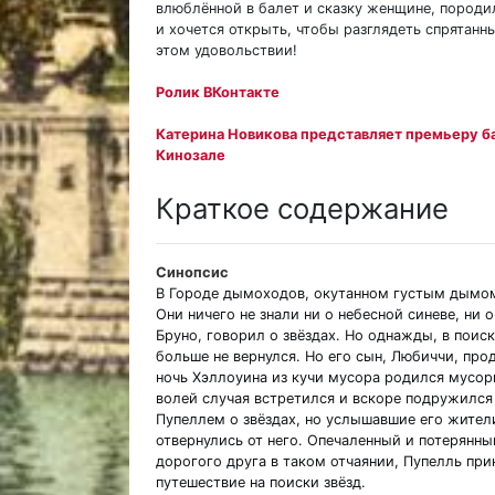
влюблённой в балет и сказку женщине, породил
и хочется открыть, чтобы разглядеть спрятанн
этом удовольствии!
Ролик ВКонтакте
Катерина Новикова представляет премьеру б
Кинозале
Краткое содержание
Синопсис
В Городе дымоходов, окутанном густым дымом
Они ничего не знали ни о небесной синеве, ни 
Бруно, говорил о звёздах. Но однажды, в поиск
больше не вернулся. Но его сын, Любиччи, про
ночь Хэллоуина из кучи мусора родился мусор
волей случая встретился и вскоре подружилс
Пупеллем о звёздах, но услышавшие его жител
отвернулись от него. Опечаленный и потерянны
дорогого друга в таком отчаянии, Пупелль при
путешествие на поиски звёзд.