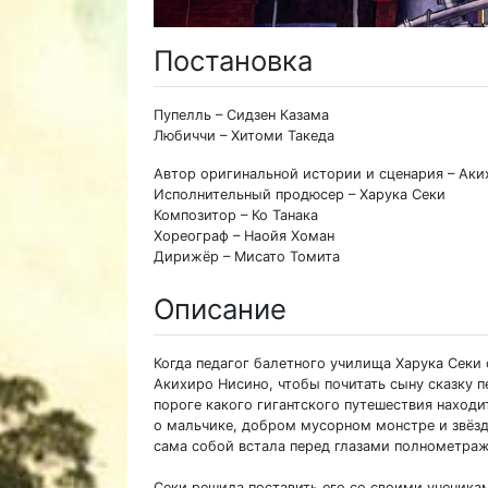
Постановка
Пупелль – Сидзен Казама
Любиччи – Хитоми Такеда
Автор оригинальной истории и сценария – Ак
Исполнительный продюсер – Харука Секи
Композитор – Ко Танака
Хореограф – Наойя Хоман
Дирижёр – Мисато Томита
Описание
Когда педагог балетного училища Харука Секи 
Акихиро Нисино, чтобы почитать сыну сказку п
пороге какого гигантского путешествия находи
о мальчике, добром мусорном монстре и звёзда
сама собой встала перед глазами полнометра
Секи решила поставить его со своими ученикам