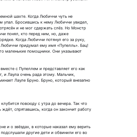
земной шахте. Когда Любиччи чуть не
сам упал. Бросившись к нему Любиччи увидел,
потрясён и не мог сдержать слёз. Но Монстр
чи понял, кто перед ним, но, даже
орядке. Когда Любиччи потянул его за руку,
и Любиччи придумал ему имя «Пупелль». Бац!
его маленькие помощники. Они указывают
вместе с Пупеллем и представляет его как
, и Лаула очень рада этому. Мальчик,
инает Лауле Бруно. Бруно, который внезапно
лубится повсюду с утра до вечера. Так что
 ждёт, спрятавшись, когда он закончит работу
не и о звёздах, в которые наказал ему верить
р подслушали другие дети и обвинили его во