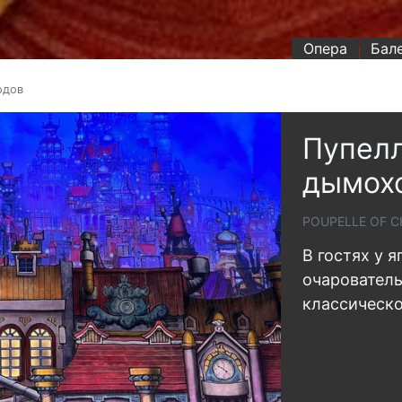
Опера
Бал
одов
Пупелл
дымох
POUPELLE OF 
В гостях у я
очарователь
классическо