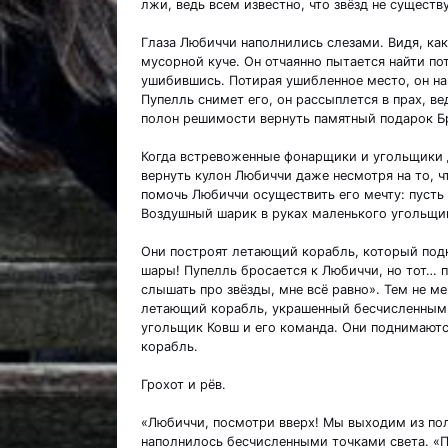
лжи, ведь всем известно, что звёзд не существу
Глаза Любиччи наполнились слезами. Видя, как 
мусорной куче. Он отчаянно пытается найти пот
ушибившись. Потирая ушибленное место, он на
Пупелль снимет его, он рассыплется в прах, вед
полон решимости вернуть памятный подарок Б
Когда встревоженные фонарщики и угольщики д
вернуть кулон Любиччи даже несмотря на то, ч
помочь Любиччи осуществить его мечту: пусть 
Воздушный шарик в руках маленького угольщи
Они построят летающий корабль, который подн
шары! Пупелль бросается к Любиччи, но тот… п
слышать про звёзды, мне всё равно». Тем не ме
летающий корабль, украшенный бесчисленным
угольщик Ковш и его команда. Они поднимаютс
корабль.
Грохот и рёв.
«Любиччи, посмотри вверх! Мы выходим из пол
наполнилось бесчисленными точками света. «Па