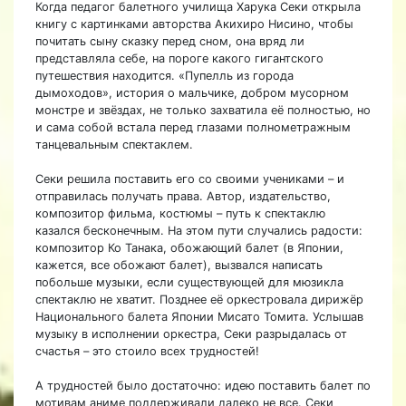
Когда педагог балетного училища Харука Секи открыла
книгу с картинками авторства Акихиро Нисино, чтобы
почитать сыну сказку перед сном, она вряд ли
представляла себе, на пороге какого гигантского
путешествия находится. «Пупелль из города
дымоходов», история о мальчике, добром мусорном
монстре и звёздах, не только захватила её полностью, но
и сама собой встала перед глазами полнометражным
танцевальным спектаклем.
Секи решила поставить его со своими учениками – и
отправилась получать права. Автор, издательство,
композитор фильма, костюмы – путь к спектаклю
казался бесконечным. На этом пути случались радости:
композитор Ко Танака, обожающий балет (в Японии,
кажется, все обожают балет), вызвался написать
побольше музыки, если существующей для мюзикла
спектаклю не хватит. Позднее её оркестровала дирижёр
Национального балета Японии Мисато Томита. Услышав
музыку в исполнении оркестра, Секи разрыдалась от
счастья – это стоило всех трудностей!
А трудностей было достаточно: идею поставить балет по
мотивам аниме поддерживали далеко не все. Секи