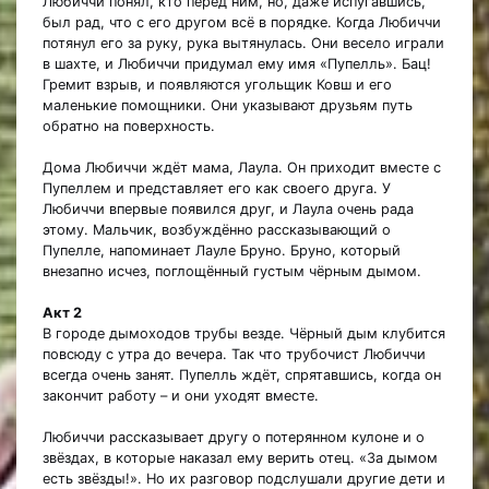
Любиччи понял, кто перед ним, но, даже испугавшись,
был рад, что с его другом всё в порядке. Когда Любиччи
потянул его за руку, рука вытянулась. Они весело играли
в шахте, и Любиччи придумал ему имя «Пупелль». Бац!
Гремит взрыв, и появляются угольщик Ковш и его
маленькие помощники. Они указывают друзьям путь
обратно на поверхность.
Дома Любиччи ждёт мама, Лаула. Он приходит вместе с
Пупеллем и представляет его как своего друга. У
Любиччи впервые появился друг, и Лаула очень рада
этому. Мальчик, возбуждённо рассказывающий о
Пупелле, напоминает Лауле Бруно. Бруно, который
внезапно исчез, поглощённый густым чёрным дымом.
Акт 2
В городе дымоходов трубы везде. Чёрный дым клубится
повсюду с утра до вечера. Так что трубочист Любиччи
всегда очень занят. Пупелль ждёт, спрятавшись, когда он
закончит работу – и они уходят вместе.
Любиччи рассказывает другу о потерянном кулоне и о
звёздах, в которые наказал ему верить отец. «За дымом
есть звёзды!». Но их разговор подслушали другие дети и