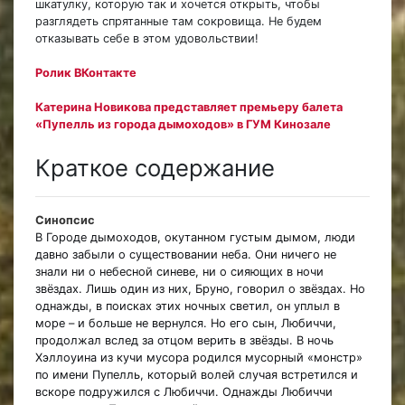
шкатулку, которую так и хочется открыть, чтобы
разглядеть спрятанные там сокровища. Не будем
отказывать себе в этом удовольствии!
Ролик ВКонтакте
Катерина Новикова представляет премьеру балета
«Пупелль из города дымоходов» в ГУМ Кинозале
Краткое содержание
Синопсис
В Городе дымоходов, окутанном густым дымом, люди
давно забыли о существовании неба. Они ничего не
знали ни о небесной синеве, ни о сияющих в ночи
звёздах. Лишь один из них, Бруно, говорил о звёздах. Но
однажды, в поисках этих ночных светил, он уплыл в
море – и больше не вернулся. Но его сын, Любиччи,
продолжал вслед за отцом верить в звёзды. В ночь
Хэллоуина из кучи мусора родился мусорный «монстр»
по имени Пупелль, который волей случая встретился и
вскоре подружился с Любиччи. Однажды Любиччи