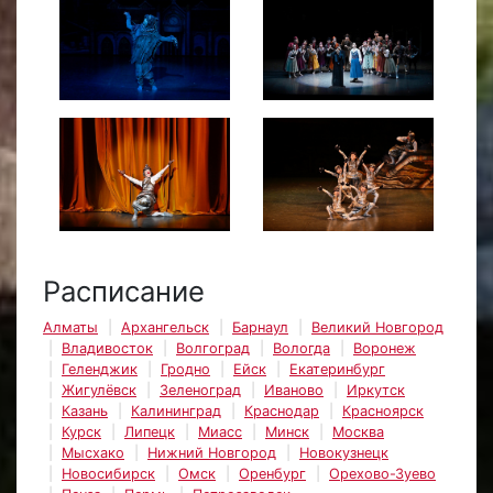
Расписание
Алматы
Архангельск
Барнаул
Великий Новгород
Владивосток
Волгоград
Вологда
Воронеж
Геленджик
Гродно
Ейск
Екатеринбург
Жигулёвск
Зеленоград
Иваново
Иркутск
Казань
Калининград
Краснодар
Красноярск
Курск
Липецк
Миасс
Минск
Москва
Мысхако
Нижний Новгород
Новокузнецк
Новосибирск
Омск
Оренбург
Орехово-Зуево