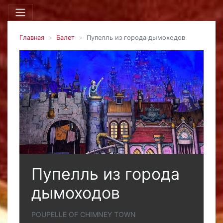
Главная
Балет
Пупелль из города дымоходов
Пупелль из города
дымоходов
POUPELLE OF CHIMNEY TOWN