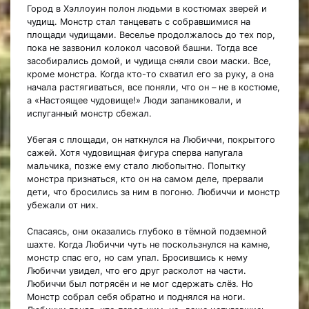
Город в Хэллоуин полон людьми в костюмах зверей и
чудищ. Монстр стал танцевать с собравшимися на
площади чудищами. Веселье продолжалось до тех пор,
пока не зазвонил колокол часовой башни. Тогда все
засобирались домой, и чудища сняли свои маски. Все,
кроме монстра. Когда кто-то схватил его за руку, а она
начала растягиваться, все поняли, что он – не в костюме,
а «Настоящее чудовище!» Люди запаниковали, и
испуганный монстр сбежал.
Убегая с площади, он наткнулся на Любиччи, покрытого
сажей. Хотя чудовищная фигура сперва напугала
мальчика, позже ему стало любопытно. Попытку
монстра признаться, кто он на самом деле, прервали
дети, что бросились за ним в погоню. Любиччи и монстр
убежали от них.
Спасаясь, они оказались глубоко в тёмной подземной
шахте. Когда Любиччи чуть не поскользнулся на камне,
монстр спас его, но сам упал. Бросившись к нему
Любиччи увидел, что его друг расколот на части.
Любиччи был потрясён и не мог сдержать слёз. Но
Монстр собрал себя обратно и поднялся на ноги.