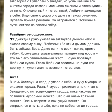
заговорил с Пупеллем о звёздах, но услышавшие его
жители города назвали мальчика лжецом и отвернулись
от него. Опечаленный и потерянный, Любиччи замкнулся
в себе. Видя своего дорогого друга в таком отчаянии,
Пупелль принял решение. Он отправится с Любиччи в
путешествие на поиски звёзд.
Развёрнутое содержание:
▼Однажды Бруно указал на затянутое дымом небо и
сказал своему сыну, Любиччи: «За этим дымом должны
быть звёзды. Верь. Даже если не верит никто, кроме
тебя». Коснувшись указательным пальцем под носом –
это был его отличительный жест – Бруно протянул
Любиччи кулон. Глаза Любиччи засияли, но руки его
дрогнули, кулон упал на землю и потерялся.
Акт 1
В ночь Хэллоуина сердце упало с неба на кучу мусора на
окраине города. Разный мусор прилипал и прилипал к
бьющемуся, пульсирующему сердцу, пока наконец не
появился мусорный монстр. Это был очень грязный
монстр. Очень неприятно пахнущий монстр. Он
отправился в путь, и шёл, пока не добрался до города.