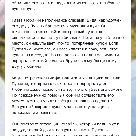
обвинили его во лжи, ведь всем известно, что звёзд не
существует.
Глаза Любиччи наполнились слезами. Видя, как удручён
его друг, Пупель бросается к мусорной куче. Он
отчаянно пытается найти потерянный кулон, но
спотыкается и падает, ушибившись. Потирая ушибленное
место, он нащупывает что-то: потерянный кулон! Если
Пупелль снимет его, он рассыплется в прах, ведь этот
кулон – его сердце. Но всё равно, он полон решимости
вернуть памятный подарок Бруно своему бесценному
другу Любиччи.
Когда встревоженные фонарщики и угольщики догнали
Пупелля, тот признался, что хочет вернуть кулон
Любиччи даже несмотря на то, что это убьёт его самого.
Но прежде нужно помочь Любиччи осуществить его
мечту: пусть он увидит звёзды. Но как это сделать?
Воздушный шарик в руках маленького угольщика
подсказал им решение.
Они построят летающий корабль, который поднимут в
воздух, за слой дыма, воздушные шары! Пупелль
бросается к Любиччи, но тот… потерял надежду. «Я не