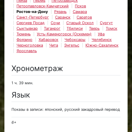
Пенза
Пермь
Петрозаводск
Петропавловск-Камчатский
Псков
Ростов-на-Дону
Рязань
Самара
Санкт-Петербург
Саранск
Саратов
Сергиев Посад
Сочи
Старый Оскол
Сургут
Сыктывкар
Таганрог
Тбилиси
Тверь
Томск
Тюмень
Усть-Каменогорск (Оскемен)
Уфа
Фрязино
Хабаровск
Чебоксары
Челябинск
Черноголовка
Чита
Энгельс
Южно-Сахалинск
Ярославль
Хронометраж
1 ч. 39 мин.
Язык
Показы в записи: японский, русский закадровый перевод
6+