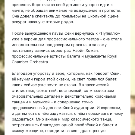
пришлось бороться за своё детище и упорно идти к
мечте, не обращая внимание на возмущение и протесты.
Она довела спектакль до премьеры на школьной сцене
аккурат накануне вторых родов.
После вынужденной паузы Секи вернулась к «Пупеллю»
уже в версии для профессионального театра – она стала
исполнительным продюсером проекта, а за саму
постановку взялись хореограф Наойя Хоман,
профессиональные артисты балета и музыканты Royal
Chamber Orchestra.
Благодаря упорству и вере, которым, как говорит Секи,
её научили герои этой сказки, на свет появился балет,
каких сейчас уже почти не ставят. В классической
стилистике, сюжетный, костюмный, со множеством
очаровательных деталей и действительно красивыми
танцами и музыкой – и совершенно точно
предназначенный для семейной аудитории. И взрослым,
и детям есть о чём задуматься, о чём переживать и чему
радоваться. Мир аниме и мир классического танца,
встретившись благодаря одной влюблённой в балет и
сказку женщине, породили на свет драгоценную