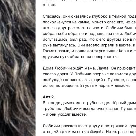
от них.
Спасаясь, они оказались глубоко в тёмной под
поскользнулся на камне, монстр спас его, но 
что его друг расколот на части. Любиччи был 
собрал себя обратно и поднялся на ноги. Любич
испугавшись, был рад, что с его другом всё в п
рука вытянулась. Они весело играли в шахте, 
Гремит взрыв, и появляются угольщик Ковш и 
друзьям путь обратно на поверхность.
Дома Любиччи ждёт мама, Лаула. Он приходит 
своего друга. У Любиччи впервые появился друг
возбуждённо рассказывающий о Пупелле, напом
исчез, поглощённый густым чёрным дымом.
Акт 2
В городе дымоходов трубы везде. Чёрный дым к
трубочист Любиччи всегда очень занят. Пупелль
– и они уходят вместе.
Любиччи рассказывает другу о потерянном куло
отец. «За дымом есть звёзды!». Но их разгово