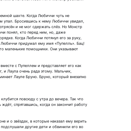
земной шахте. Когда Любиччи чуть не
сам упал. Бросившись к нему Любиччи увидел,
потрясён и не мог сдержать слёз. Но Монстр
чи понял, кто перед ним, но, даже
орядке. Когда Любиччи потянул его за руку,
и Любиччи придумал ему имя «Пупелль». Бац!
его маленькие помощники. Они указывают
вместе с Пупеллем и представляет его как
, и Лаула очень рада этому. Мальчик,
инает Лауле Бруно. Бруно, который внезапно
лубится повсюду с утра до вечера. Так что
 ждёт, спрятавшись, когда он закончит работу
не и о звёздах, в которые наказал ему верить
р подслушали другие дети и обвинили его во