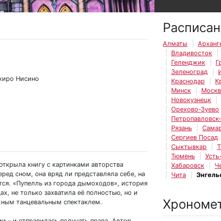
Расписан
Алматы
Арханг
Владивосток
Геленджик
Г
Зеленоград
ихиро Нисино
Краснодар
К
Минск
Москв
Новокузнецк
Орехово-Зуево
Петропавловск
Рязань
Сама
Сергиев Посад
Сыктывкар
Т
Тюмень
Усть
открыла книгу с картинками авторства
Хабаровск
Ч
еред сном, она вряд ли представляла себе, на
Чита
Энгель
тся. «Пупелль из города дымоходов», история
х, не только захватила её полностью, но и
Хрономе
жным танцевальным спектаклем.
и – и отправилась получать права. Автор,