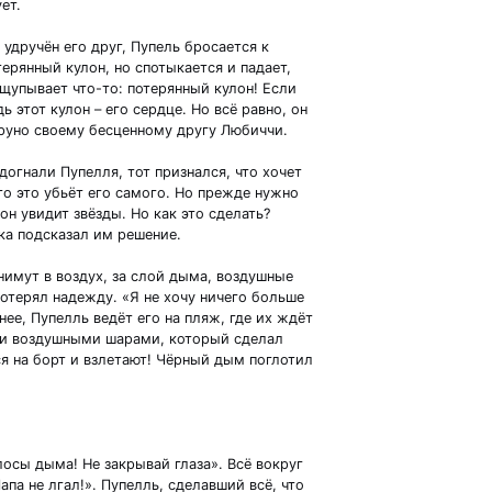
ет.
удручён его друг, Пупель бросается к
ерянный кулон, но спотыкается и падает,
щупывает что-то: потерянный кулон! Если
ь этот кулон – его сердце. Но всё равно, он
руно своему бесценному другу Любиччи.
огнали Пупелля, тот признался, что хочет
то это убьёт его самого. Но прежде нужно
он увидит звёзды. Но как это сделать?
ка подсказал им решение.
имут в воздух, за слой дыма, воздушные
отерял надежду. «Я не хочу ничего больше
нее, Пупелль ведёт его на пляж, где их ждёт
и воздушными шарами, который сделал
я на борт и взлетают! Чёрный дым поглотил
осы дыма! Не закрывай глаза». Всё вокруг
па не лгал!». Пупелль, сделавший всё, что