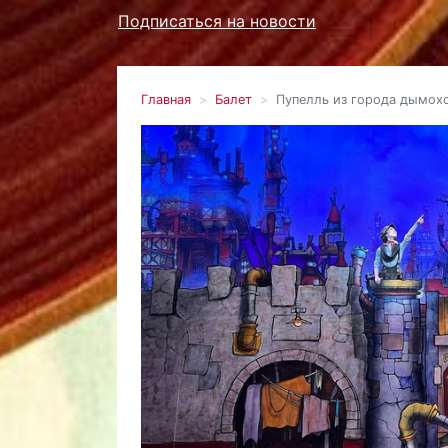
Подписаться на новости
Главная
Балет
Пупелль из города дымох