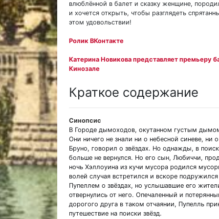
влюблённой в балет и сказку женщине, породил
и хочется открыть, чтобы разглядеть спрятанн
этом удовольствии!
Ролик ВКонтакте
Катерина Новикова представляет премьеру б
Кинозале
Краткое содержание
Синопсис
В Городе дымоходов, окутанном густым дымом
Они ничего не знали ни о небесной синеве, ни 
Бруно, говорил о звёздах. Но однажды, в поиск
больше не вернулся. Но его сын, Любиччи, про
ночь Хэллоуина из кучи мусора родился мусор
волей случая встретился и вскоре подружилс
Пупеллем о звёздах, но услышавшие его жител
отвернулись от него. Опечаленный и потерянны
дорогого друга в таком отчаянии, Пупелль при
путешествие на поиски звёзд.