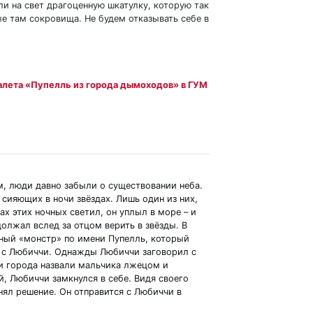
и на свет драгоценную шкатулку, которую так
ые там сокровища. Не будем отказывать себе в
алета «Пупелль из города дымоходов» в ГУМ
, люди давно забыли о существовании неба.
о сияющих в ночи звёздах. Лишь один из них,
ах этих ночных светил, он уплыл в море – и
должал вслед за отцом верить в звёзды. В
ный «монстр» по имени Пупелль, который
я с Любиччи. Однажды Любиччи заговорил с
и города назвали мальчика лжецом и
й, Любиччи замкнулся в себе. Видя своего
нял решение. Он отправится с Любиччи в