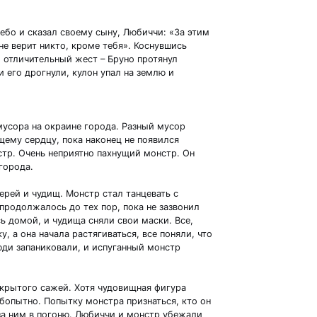
бо и сказал своему сыну, Любиччи: «За этим
е верит никто, кроме тебя». Коснувшись
 отличительный жест – Бруно протянул
и его дрогнули, кулон упал на землю и
 мусора на окраине города. Разный мусор
ему сердцу, пока наконец не появился
тр. Очень неприятно пахнущий монстр. Он
 города.
ерей и чудищ. Монстр стал танцевать с
родолжалось до тех пор, пока не зазвонил
ь домой, и чудища сняли свои маски. Все,
у, а она начала растягиваться, все поняли, что
юди запаниковали, и испуганный монстр
окрытого сажей. Хотя чудовищная фигура
бопытно. Попытку монстра признаться, кто он
за ним в погоню. Любиччи и монстр убежали