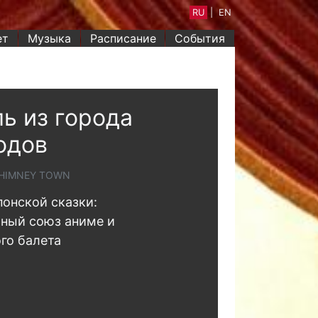
RU
|
EN
ет
Музыка
Расписание
События
ь из города
одов
CHIMNEY TOWN
понской сказки:
ный союз аниме и
го балета