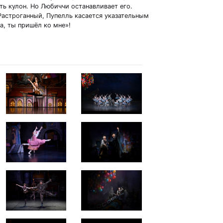
ть кулон. Но Любиччи останавливает его.
Растроганный, Пупелль касается указательным
а, ты пришёл ко мне»!