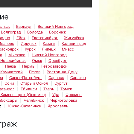
ие
ельск
Барнаул
Великий Новгород
Волгоград
Вологда
Воронеж
родно
Ейск
Екатеринбург
Жигулёвск
Иваново
Иркутск
Казань
Калининград
расноярск
Курск
Липецк
Миасс
а
Мысхако
Нижний Новгород
Новосибирск
Омск
Оренбург
Пенза
Пермь
Петрозаводск
-Камчатский
Псков
Ростов-на-Дону
ра
Санкт-Петербург
Саранск
Саратов
Сочи
Старый Оскол
Сургут
аганрог
Тбилиси
Тверь
Томск
-Каменогорск (Оскемен)
Уфа
Фрязино
ебоксары
Челябинск
Черноголовка
с
Южно-Сахалинск
Ярославль
траж