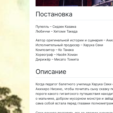
Постановка
Пупелль – Сидзен Казама
Любиччи – Хитоми Такеда
Автор оригинальной истории и сценария – Ак
Исполнительный продюсер – Харука Секи
Композитор – Ко Танака
Хореограф – Наойя Хоман
Дирижёр – Мисато Томита
Описание
Когда педагог балетного училища Харука Секи 
Акихиро Нисино, чтобы почитать сыну сказку п
пороге какого гигантского путешествия находи
о мальчике, добром мусорном монстре и звёзда
сама собой встала перед глазами полнометра
Секи решила поставить его со своими ученикам