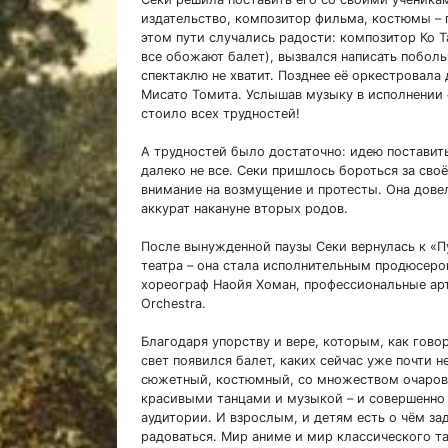
издательство, композитор фильма, костюмы – 
этом пути случались радости: композитор Ко Т
все обожают балет), вызвался написать побо
спектаклю не хватит. Позднее её оркестровал
Мисато Томита. Услышав музыку в исполнении о
стоило всех трудностей!
А трудностей было достаточно: идею постави
далеко не все. Секи пришлось бороться за сво
внимание на возмущение и протесты. Она дове
аккурат накануне вторых родов.
После вынужденной паузы Секи вернулась к «П
театра – она стала исполнительным продюсером
хореограф Наойя Хоман, профессиональные ар
Orchestra.
Благодаря упорству и вере, которым, как говор
свет появился балет, каких сейчас уже почти н
сюжетный, костюмный, со множеством очарова
красивыми танцами и музыкой – и совершенно
аудитории. И взрослым, и детям есть о чём за
радоваться. Мир аниме и мир классического т