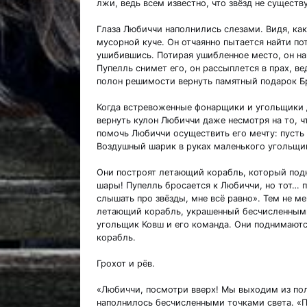
лжи, ведь всем известно, что звёзд не существу
Глаза Любиччи наполнились слезами. Видя, как 
мусорной куче. Он отчаянно пытается найти пот
ушибившись. Потирая ушибленное место, он на
Пупелль снимет его, он рассыплется в прах, вед
полон решимости вернуть памятный подарок Б
Когда встревоженные фонарщики и угольщики д
вернуть кулон Любиччи даже несмотря на то, ч
помочь Любиччи осуществить его мечту: пусть 
Воздушный шарик в руках маленького угольщи
Они построят летающий корабль, который подн
шары! Пупелль бросается к Любиччи, но тот… п
слышать про звёзды, мне всё равно». Тем не ме
летающий корабль, украшенный бесчисленным
угольщик Ковш и его команда. Они поднимаютс
корабль.
Грохот и рёв.
«Любиччи, посмотри вверх! Мы выходим из пол
наполнилось бесчисленными точками света. «Па