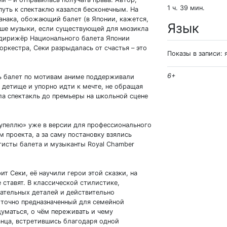
1 ч. 39 мин.
путь к спектаклю казался бесконечным. На
анака, обожающий балет (в Японии, кажется,
Язык
льше музыки, если существующей для мюзикла
а дирижёр Национального балета Японии
ркестра, Секи разрыдалась от счастья – это
Показы в записи:
6+
ть балет по мотивам аниме поддерживали
ё детище и упорно идти к мечте, не обращая
ла спектакль до премьеры на школьной сцене
упеллю» уже в версии для профессионального
 проекта, а за саму постановку взялись
тисты балета и музыканты Royal Chamber
ит Секи, её научили герои этой сказки, на
е ставят. В классической стилистике,
тельных деталей и действительно
 точно предназначенный для семейной
думаться, о чём переживать и чему
анца, встретившись благодаря одной