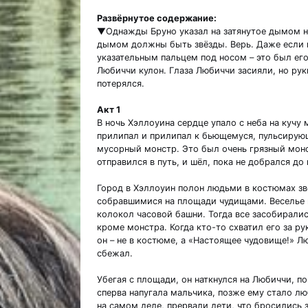
Развёрнутое содержание:
▼Однажды Бруно указал на затянутое дымом не
дымом должны быть звёзды. Верь. Даже если н
указательным пальцем под носом – это был его
Любиччи кулон. Глаза Любиччи засияли, но рук
потерялся.
Акт 1
В ночь Хэллоуина сердце упало с неба на кучу
прилипал и прилипал к бьющемуся, пульсирующ
мусорный монстр. Это был очень грязный монс
отправился в путь, и шёл, пока не добрался до
Город в Хэллоуин полон людьми в костюмах зв
собравшимися на площади чудищами. Веселье п
колокол часовой башни. Тогда все засобиралис
кроме монстра. Когда кто-то схватил его за рук
он – не в костюме, а «Настоящее чудовище!» Л
сбежал.
Убегая с площади, он наткнулся на Любиччи, п
сперва напугала мальчика, позже ему стало лю
на самом деле, прервали дети, что бросились 