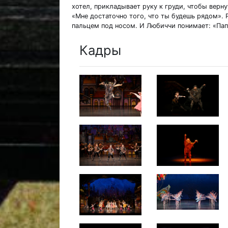
хотел, прикладывает руку к груди, чтобы верну
«Мне достаточно того, что ты будешь рядом». 
пальцем под носом. И Любиччи понимает: «Пап
Кадры