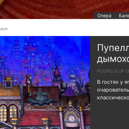
Опера
Бал
одов
Пупелл
дымох
POUPELLE OF 
В гостях у я
очарователь
классическо