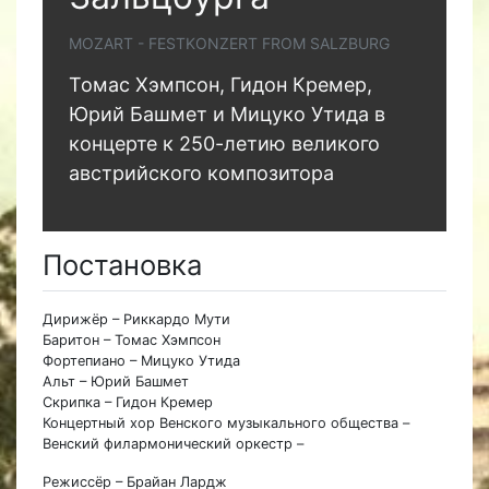
MOZART - FESTKONZERT FROM SALZBURG
Томас Хэмпсон, Гидон Кремер,
Юрий Башмет и Мицуко Утида в
концерте к 250-летию великого
австрийского композитора
Постановка
Дирижёр – Риккардо Мути
Баритон – Томас Хэмпсон
Фортепиано – Мицуко Утида
Альт – Юрий Башмет
Скрипка – Гидон Кремер
Концертный хор Венского музыкального общества –
Венский филармонический оркестр –
Режиссёр – Брайан Лардж