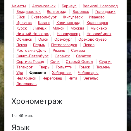
Алматы
Архангельск
Барнаул
Великий Новгород
Владивосток
Волгоград
Воронеж
Геленджик
Ейск
Екатеринбург
Жигулёвск
Иваново
Иркутск
Казань
Калининград
Красноярск
Курск
Липецк
Минск
Москва
Мысхако
Нижний Новгород
Новокузнецк
Новосибирск
Обнинск
Омск
Оренбург
Орехово-Зуево
Пенза
Пермь
Петрозаводск
Псков
Ростов-на-Дону
Рязань
Самара
Санкт-Петербург
Саранск
Саратов
Сергиев Посад
Сочи
Старый Оскол
Сургут
Таганрог
Тверь
Тольятти
Томск
Тюмень
Уфа
Фрязино
Хабаровск
Чебоксары
Челябинск
Череповец
Чита
Энгельс
Ярославль
Хронометраж
1 ч. 49 мин.
Язык