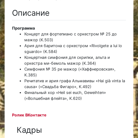
Описание
Программа
Концерт для фортепиано с оркестром № 25 до
мажор (K.503)
Ария для баритона с оркестром «Rivolgete a lui lo
sguardo» (K.584)
Концертная симфония для скрипки, альта и
оркестра ми-бемоль мажор (K.364)
Симфония № 35 ре мажор («Хаффнеровская»,
K.385)
Речитатив и ария графа Альмавивы «Hai già vinta la
causa» («Свадьба Фигаро», K.492)
Финальный хор «Heil sei euch, Geweihten»
(«Волшебная флейта», K.620)
Ролик ВКонтакте
Кадры