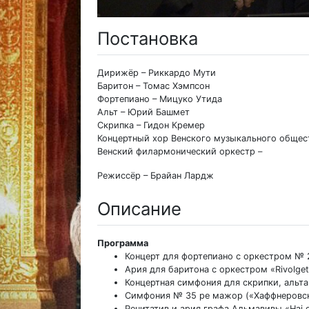
Постановка
Дирижёр – Риккардо Мути
Баритон – Томас Хэмпсон
Фортепиано – Мицуко Утида
Альт – Юрий Башмет
Скрипка – Гидон Кремер
Концертный хор Венского музыкального общес
Венский филармонический оркестр –
Режиссёр – Брайан Лардж
Описание
Программа
Концерт для фортепиано с оркестром № 
Ария для баритона с оркестром «Rivolgete 
Концертная симфония для скрипки, альт
Симфония № 35 ре мажор («Хаффнеровск
Речитатив и ария графа Альмавивы «Hai gi