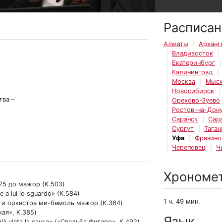
Расписан
Алматы
Арханг
Владивосток
Екатеринбург
Калининград
Москва
Мысх
Новосибирск
тва –
Орехово-Зуево
Ростов-на-Дон
Саранск
Сар
Сургут
Таган
Уфа
Фрязино
Череповец
Ч
Хрономе
25 до мажор (K.503)
a lui lo sguardo» (K.584)
1 ч. 49 мин.
а и оркестра ми-бемоль мажор (K.364)
ая», K.385)
Язык
à vinta la causa» («Свадьба Фигаро», K.492)