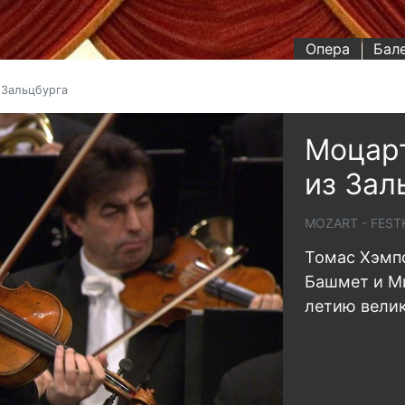
Опера
Бал
 Зальцбурга
Моцарт
из Зал
MOZART - FES
Томас Хэмпс
Башмет и Ми
летию велик