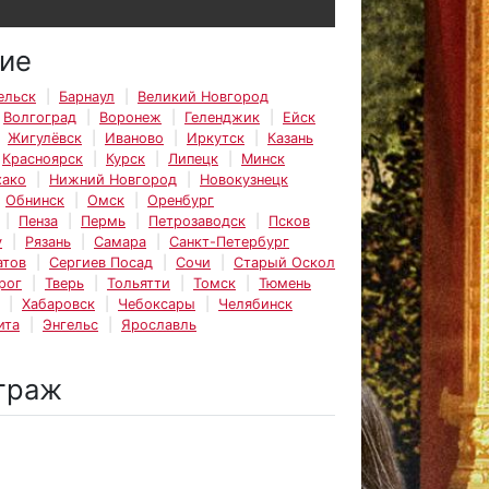
ие
ельск
Барнаул
Великий Новгород
Волгоград
Воронеж
Геленджик
Ейск
Жигулёвск
Иваново
Иркутск
Казань
Красноярск
Курск
Липецк
Минск
ако
Нижний Новгород
Новокузнецк
Обнинск
Омск
Оренбург
Пенза
Пермь
Петрозаводск
Псков
у
Рязань
Самара
Санкт-Петербург
атов
Сергиев Посад
Сочи
Старый Оскол
рог
Тверь
Тольятти
Томск
Тюмень
Хабаровск
Чебоксары
Челябинск
ита
Энгельс
Ярославль
траж