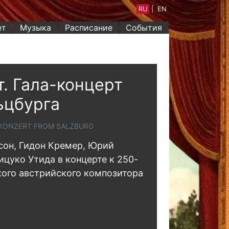
RU
|
EN
ет
Музыка
Расписание
События
. Гала-концерт
ьцбурга
TKONZERT FROM SALZBURG
он, Гидон Кремер, Юрий
цуко Утида в концерте к 250-
ого австрийского композитора