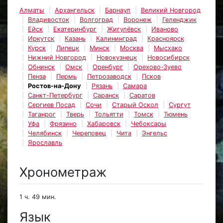
Алматы
Архангельск
Барнаул
Великий Новгород
Владивосток
Волгоград
Воронеж
Геленджик
Ейск
Екатеринбург
Жигулёвск
Иваново
Иркутск
Казань
Калининград
Красноярск
Курск
Липецк
Минск
Москва
Мысхако
Нижний Новгород
Новокузнецк
Новосибирск
Обнинск
Омск
Оренбург
Орехово-Зуево
Пенза
Пермь
Петрозаводск
Псков
Ростов-на-Дону
Рязань
Самара
Санкт-Петербург
Саранск
Саратов
Сергиев Посад
Сочи
Старый Оскол
Сургут
Таганрог
Тверь
Тольятти
Томск
Тюмень
Уфа
Фрязино
Хабаровск
Чебоксары
Челябинск
Череповец
Чита
Энгельс
Ярославль
Хронометраж
1 ч. 49 мин.
Язык