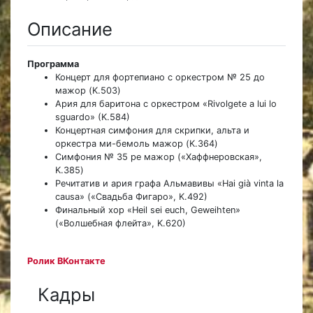
Описание
Программа
Концерт для фортепиано с оркестром № 25 до
мажор (K.503)
Ария для баритона с оркестром «Rivolgete a lui lo
sguardo» (K.584)
Концертная симфония для скрипки, альта и
оркестра ми-бемоль мажор (K.364)
Симфония № 35 ре мажор («Хаффнеровская»,
K.385)
Речитатив и ария графа Альмавивы «Hai già vinta la
causa» («Свадьба Фигаро», K.492)
Финальный хор «Heil sei euch, Geweihten»
(«Волшебная флейта», K.620)
Ролик ВКонтакте
Кадры