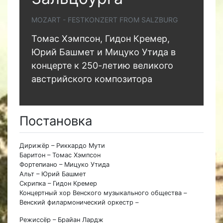
MOZART - FESTKONZERT FROM SALZBURG
Томас Хэмпсон, Гидон Кремер,
Юрий Башмет и Мицуко Утида в
концерте к 250-летию великого
австрийского композитора
Постановка
Дирижёр – Риккардо Мути
Баритон – Томас Хэмпсон
Фортепиано – Мицуко Утида
Альт – Юрий Башмет
Скрипка – Гидон Кремер
Концертный хор Венского музыкального общества –
Венский филармонический оркестр –
Режиссёр – Брайан Лардж