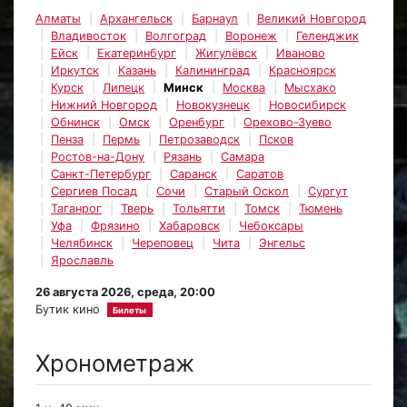
Алматы
Архангельск
Барнаул
Великий Новгород
Владивосток
Волгоград
Воронеж
Геленджик
Ейск
Екатеринбург
Жигулёвск
Иваново
Иркутск
Казань
Калининград
Красноярск
Курск
Липецк
Минск
Москва
Мысхако
Нижний Новгород
Новокузнецк
Новосибирск
Обнинск
Омск
Оренбург
Орехово-Зуево
Пенза
Пермь
Петрозаводск
Псков
Ростов-на-Дону
Рязань
Самара
Санкт-Петербург
Саранск
Саратов
Сергиев Посад
Сочи
Старый Оскол
Сургут
Таганрог
Тверь
Тольятти
Томск
Тюмень
Уфа
Фрязино
Хабаровск
Чебоксары
Челябинск
Череповец
Чита
Энгельс
Ярославль
26 августа 2026, среда, 20:00
Бутик кино
Билеты
Хронометраж