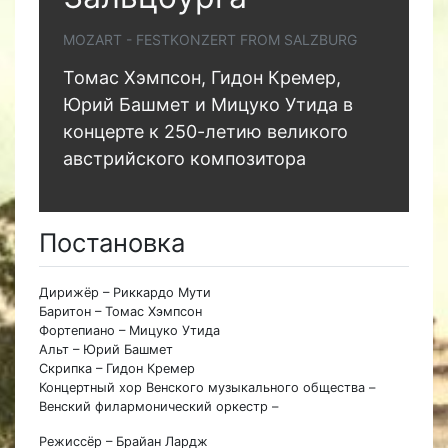
MOZART - FESTKONZERT FROM SALZBURG
Томас Хэмпсон, Гидон Кремер,
Юрий Башмет и Мицуко Утида в
концерте к 250-летию великого
австрийского композитора
Постановка
Дирижёр – Риккардо Мути
Баритон – Томас Хэмпсон
Фортепиано – Мицуко Утида
Альт – Юрий Башмет
Скрипка – Гидон Кремер
Концертный хор Венского музыкального общества –
Венский филармонический оркестр –
Режиссёр – Брайан Лардж