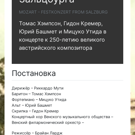
MOZART - FESTKONZERT FROM SALZBURG
Томас Хэмпсон, Гидон Кремер,
Юрий Башмет и Мицуко Утида в
концерте к 250-летию великого
австрийского композитора
Постановка
Дирижёр – Риккардо Мути
Баритон – Томас Хэмпсон
Фортепиано – Мицуко Утида
Альт – Юрий Башмет
Скрипка – Гидон Кремер
Концертный хор Венского музыкального общества –
Венский филармонический оркестр –
Режиссёр – Брайан Лардж