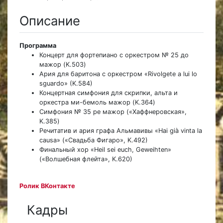
Описание
Программа
Концерт для фортепиано с оркестром № 25 до
мажор (K.503)
Ария для баритона с оркестром «Rivolgete a lui lo
sguardo» (K.584)
Концертная симфония для скрипки, альта и
оркестра ми-бемоль мажор (K.364)
Симфония № 35 ре мажор («Хаффнеровская»,
K.385)
Речитатив и ария графа Альмавивы «Hai già vinta la
causa» («Свадьба Фигаро», K.492)
Финальный хор «Heil sei euch, Geweihten»
(«Волшебная флейта», K.620)
Ролик ВКонтакте
Кадры