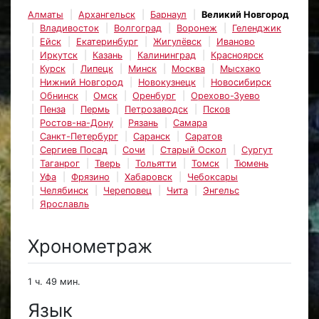
Алматы
Архангельск
Барнаул
Великий Новгород
Владивосток
Волгоград
Воронеж
Геленджик
Ейск
Екатеринбург
Жигулёвск
Иваново
Иркутск
Казань
Калининград
Красноярск
Курск
Липецк
Минск
Москва
Мысхако
Нижний Новгород
Новокузнецк
Новосибирск
Обнинск
Омск
Оренбург
Орехово-Зуево
Пенза
Пермь
Петрозаводск
Псков
Ростов-на-Дону
Рязань
Самара
Санкт-Петербург
Саранск
Саратов
Сергиев Посад
Сочи
Старый Оскол
Сургут
Таганрог
Тверь
Тольятти
Томск
Тюмень
Уфа
Фрязино
Хабаровск
Чебоксары
Челябинск
Череповец
Чита
Энгельс
Ярославль
Хронометраж
1 ч. 49 мин.
Язык