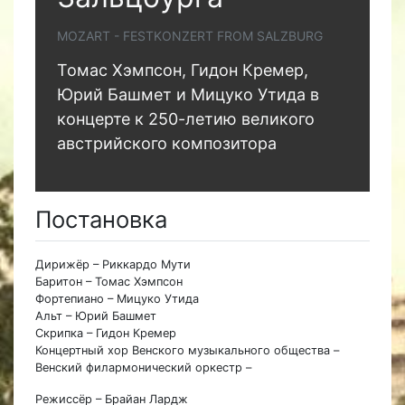
MOZART - FESTKONZERT FROM SALZBURG
Томас Хэмпсон, Гидон Кремер,
Юрий Башмет и Мицуко Утида в
концерте к 250-летию великого
австрийского композитора
Постановка
Дирижёр – Риккардо Мути
Баритон – Томас Хэмпсон
Фортепиано – Мицуко Утида
Альт – Юрий Башмет
Скрипка – Гидон Кремер
Концертный хор Венского музыкального общества –
Венский филармонический оркестр –
Режиссёр – Брайан Лардж