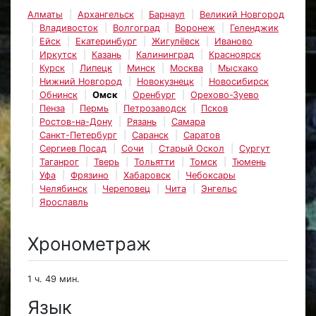
Алматы
Архангельск
Барнаул
Великий Новгород
Владивосток
Волгоград
Воронеж
Геленджик
Ейск
Екатеринбург
Жигулёвск
Иваново
Иркутск
Казань
Калининград
Красноярск
Курск
Липецк
Минск
Москва
Мысхако
Нижний Новгород
Новокузнецк
Новосибирск
Обнинск
Омск
Оренбург
Орехово-Зуево
Пенза
Пермь
Петрозаводск
Псков
Ростов-на-Дону
Рязань
Самара
Санкт-Петербург
Саранск
Саратов
Сергиев Посад
Сочи
Старый Оскол
Сургут
Таганрог
Тверь
Тольятти
Томск
Тюмень
Уфа
Фрязино
Хабаровск
Чебоксары
Челябинск
Череповец
Чита
Энгельс
Ярославль
Хронометраж
1 ч. 49 мин.
Язык