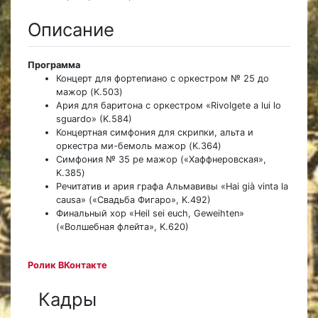
Описание
Программа
Концерт для фортепиано с оркестром № 25 до
мажор (K.503)
Ария для баритона с оркестром «Rivolgete a lui lo
sguardo» (K.584)
Концертная симфония для скрипки, альта и
оркестра ми-бемоль мажор (K.364)
Симфония № 35 ре мажор («Хаффнеровская»,
K.385)
Речитатив и ария графа Альмавивы «Hai già vinta la
causa» («Свадьба Фигаро», K.492)
Финальный хор «Heil sei euch, Geweihten»
(«Волшебная флейта», K.620)
Ролик ВКонтакте
Кадры