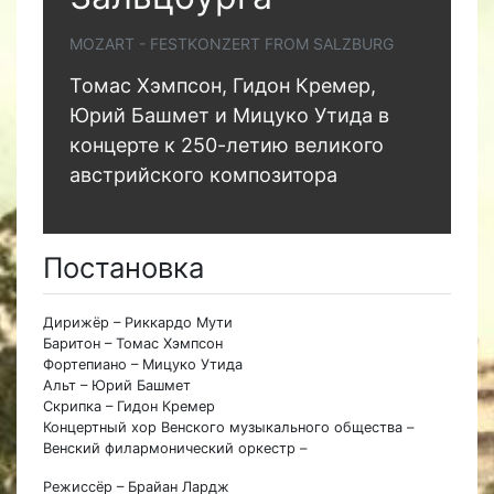
MOZART - FESTKONZERT FROM SALZBURG
Томас Хэмпсон, Гидон Кремер,
Юрий Башмет и Мицуко Утида в
концерте к 250-летию великого
австрийского композитора
Постановка
Дирижёр – Риккардо Мути
Баритон – Томас Хэмпсон
Фортепиано – Мицуко Утида
Альт – Юрий Башмет
Скрипка – Гидон Кремер
Концертный хор Венского музыкального общества –
Венский филармонический оркестр –
Режиссёр – Брайан Лардж