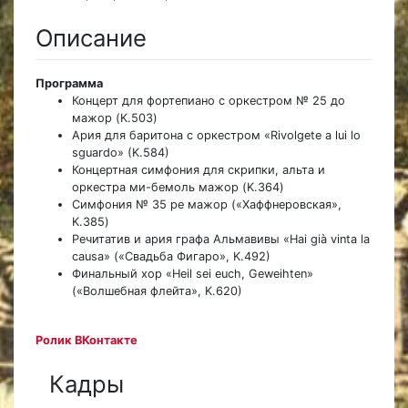
Описание
Программа
Концерт для фортепиано с оркестром № 25 до
мажор (K.503)
Ария для баритона с оркестром «Rivolgete a lui lo
sguardo» (K.584)
Концертная симфония для скрипки, альта и
оркестра ми-бемоль мажор (K.364)
Симфония № 35 ре мажор («Хаффнеровская»,
K.385)
Речитатив и ария графа Альмавивы «Hai già vinta la
causa» («Свадьба Фигаро», K.492)
Финальный хор «Heil sei euch, Geweihten»
(«Волшебная флейта», K.620)
Ролик ВКонтакте
Кадры