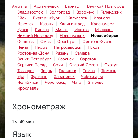
Алматы
Архангельск
Барнаул
Великий Новгород
Владивосток
Волгоград
Воронеж
Геленджик
Ейск
Екатеринбург
Жигулёвск
Иваново
Иркутск
Казань
Калининград
Красноярск
Курск
Липецк
Минск
Москва
Мысхако
Нижний Новгород
Новокузнецк
Новосибирск
Обнинск
Омск
Оренбург
Орехово-Зуево
Пенза
Пермь
Петрозаводск
Псков
Ростов-на-Дону
Рязань
Самара
Санкт-Петербург
Саранск
Саратов
Сергиев Посад
Сочи
Старый Оскол
Сургут
Таганрог
Тверь
Тольятти
Томск
Тюмень
Уфа
Фрязино
Хабаровск
Чебоксары
Челябинск
Череповец
Чита
Энгельс
Ярославль
Хронометраж
1 ч. 49 мин.
Язык