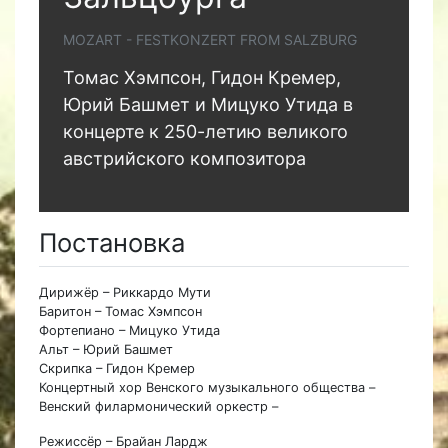
MOZART - FESTKONZERT FROM SALZBURG
Томас Хэмпсон, Гидон Кремер,
Юрий Башмет и Мицуко Утида в
концерте к 250-летию великого
австрийского композитора
Постановка
Дирижёр – Риккардо Мути
Баритон – Томас Хэмпсон
Фортепиано – Мицуко Утида
Альт – Юрий Башмет
Скрипка – Гидон Кремер
Концертный хор Венского музыкального общества –
Венский филармонический оркестр –
Режиссёр – Брайан Лардж