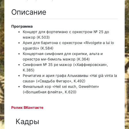
Описание
Программа
Концерт для фортепиано с оркестром № 25 до
мажор (K.503)
Ария для баритона с оркестром «Rivolgete a lui lo
sguardo» (K.584)
Концертная симфония для скрипки, альта и
оркестра ми-бемоль мажор (K.364)
Симфония № 35 ре мажор («Хаффнеровская»,
K.385)
Речитатив и ария графа Альмавивы «Hai già vinta la
causa» («Свадьба Фигаро», K.492)
Финальный хор «Heil sei euch, Geweihten»
(«Волшебная флейта», K.620)
Ролик ВКонтакте
Кадры