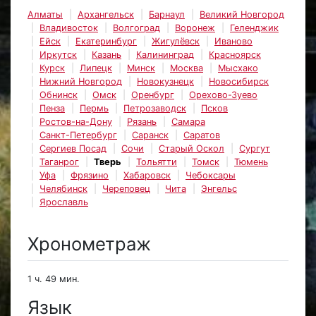
Алматы
Архангельск
Барнаул
Великий Новгород
Владивосток
Волгоград
Воронеж
Геленджик
Ейск
Екатеринбург
Жигулёвск
Иваново
Иркутск
Казань
Калининград
Красноярск
Курск
Липецк
Минск
Москва
Мысхако
Нижний Новгород
Новокузнецк
Новосибирск
Обнинск
Омск
Оренбург
Орехово-Зуево
Пенза
Пермь
Петрозаводск
Псков
Ростов-на-Дону
Рязань
Самара
Санкт-Петербург
Саранск
Саратов
Сергиев Посад
Сочи
Старый Оскол
Сургут
Таганрог
Тверь
Тольятти
Томск
Тюмень
Уфа
Фрязино
Хабаровск
Чебоксары
Челябинск
Череповец
Чита
Энгельс
Ярославль
Хронометраж
1 ч. 49 мин.
Язык