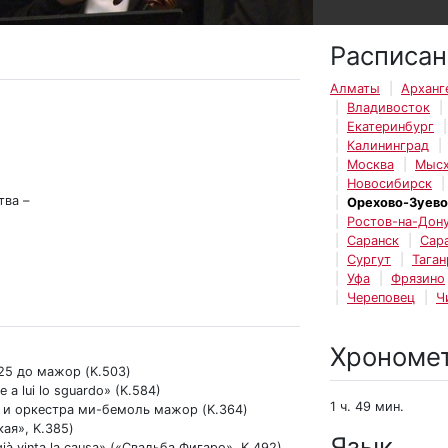
Расписан
Алматы
Арханг
Владивосток
Екатеринбург
Калининград
Москва
Мысх
Новосибирск
тва –
Орехово-Зуево
Ростов-на-Дон
Саранск
Сар
Сургут
Таган
Уфа
Фрязино
Череповец
Ч
Хрономе
25 до мажор (K.503)
a lui lo sguardo» (K.584)
1 ч. 49 мин.
а и оркестра ми-бемоль мажор (K.364)
ая», K.385)
Язык
à vinta la causa» («Свадьба Фигаро», K.492)