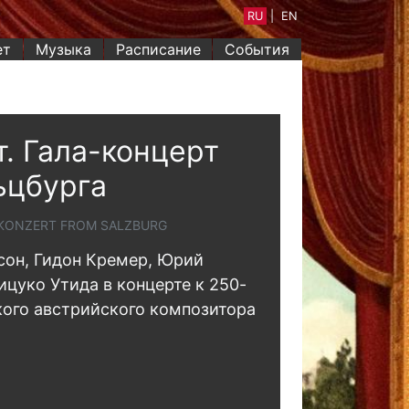
RU
|
EN
ет
Музыка
Расписание
События
. Гала-концерт
ьцбурга
TKONZERT FROM SALZBURG
он, Гидон Кремер, Юрий
цуко Утида в концерте к 250-
ого австрийского композитора