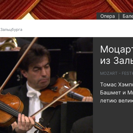
Опера
Бал
 Зальцбурга
Моцарт
из Зал
MOZART - FES
Томас Хэмпс
Башмет и Ми
летию велик