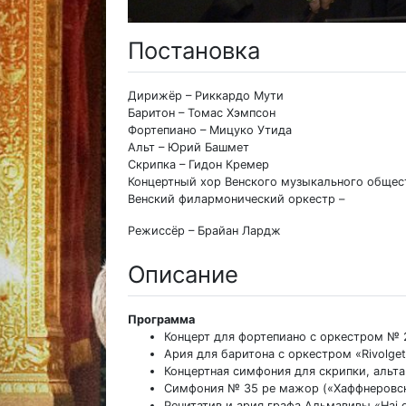
Постановка
Дирижёр – Риккардо Мути
Баритон – Томас Хэмпсон
Фортепиано – Мицуко Утида
Альт – Юрий Башмет
Скрипка – Гидон Кремер
Концертный хор Венского музыкального общес
Венский филармонический оркестр –
Режиссёр – Брайан Лардж
Описание
Программа
Концерт для фортепиано с оркестром № 
Ария для баритона с оркестром «Rivolgete 
Концертная симфония для скрипки, альт
Симфония № 35 ре мажор («Хаффнеровск
Речитатив и ария графа Альмавивы «Hai gi