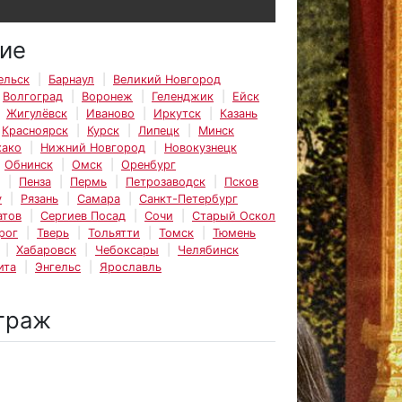
ие
ельск
Барнаул
Великий Новгород
Волгоград
Воронеж
Геленджик
Ейск
Жигулёвск
Иваново
Иркутск
Казань
Красноярск
Курск
Липецк
Минск
ако
Нижний Новгород
Новокузнецк
Обнинск
Омск
Оренбург
Пенза
Пермь
Петрозаводск
Псков
у
Рязань
Самара
Санкт-Петербург
атов
Сергиев Посад
Сочи
Старый Оскол
рог
Тверь
Тольятти
Томск
Тюмень
Хабаровск
Чебоксары
Челябинск
ита
Энгельс
Ярославль
траж