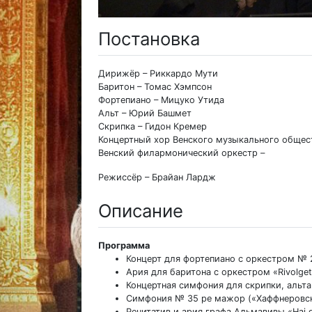
Постановка
Дирижёр – Риккардо Мути
Баритон – Томас Хэмпсон
Фортепиано – Мицуко Утида
Альт – Юрий Башмет
Скрипка – Гидон Кремер
Концертный хор Венского музыкального общес
Венский филармонический оркестр –
Режиссёр – Брайан Лардж
Описание
Программа
Концерт для фортепиано с оркестром № 
Ария для баритона с оркестром «Rivolgete 
Концертная симфония для скрипки, альт
Симфония № 35 ре мажор («Хаффнеровск
Речитатив и ария графа Альмавивы «Hai gi