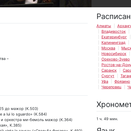
Расписан
Алматы
Арханг
Владивосток
Екатеринбург
Калининград
Москва
Мысх
Новосибирск
тва –
Орехово-Зуево
Ростов-на-Дон
Саранск
Сар
Сургут
Таган
Уфа
Фрязино
Череповец
Ч
Хрономе
25 до мажор (K.503)
a lui lo sguardo» (K.584)
1 ч. 49 мин.
а и оркестра ми-бемоль мажор (K.364)
ая», K.385)
Язык
à vinta la causa» («Свадьба Фигаро», K.492)