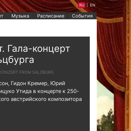
RU
|
EN
ет
Музыка
Расписание
События
. Гала-концерт
ьцбурга
TKONZERT FROM SALZBURG
он, Гидон Кремер, Юрий
цуко Утида в концерте к 250-
ого австрийского композитора