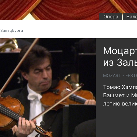
Опера
Бал
 Зальцбурга
Моцарт
из Зал
MOZART - FES
Томас Хэмпс
Башмет и Ми
летию велик