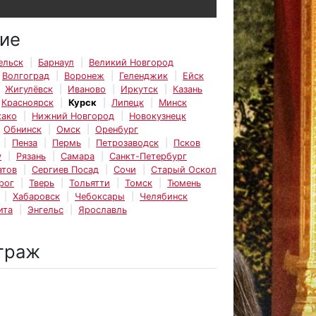
ие
ельск
Барнаул
Великий Новгород
Волгоград
Воронеж
Геленджик
Ейск
Жигулёвск
Иваново
Иркутск
Казань
Красноярск
Курск
Липецк
Минск
ако
Нижний Новгород
Новокузнецк
Обнинск
Омск
Оренбург
Пенза
Пермь
Петрозаводск
Псков
у
Рязань
Самара
Санкт-Петербург
атов
Сергиев Посад
Сочи
Старый Оскол
рог
Тверь
Тольятти
Томск
Тюмень
Хабаровск
Чебоксары
Челябинск
ита
Энгельс
Ярославль
траж