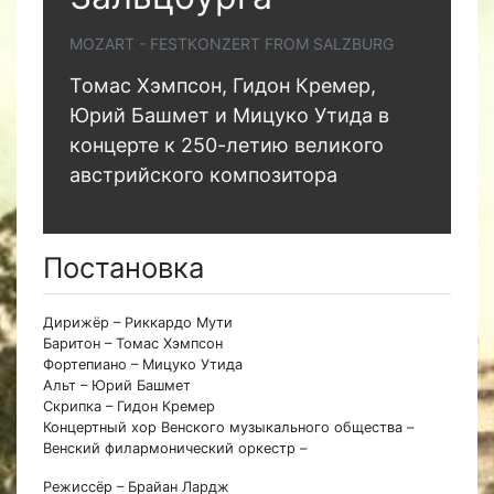
MOZART - FESTKONZERT FROM SALZBURG
Томас Хэмпсон, Гидон Кремер,
Юрий Башмет и Мицуко Утида в
концерте к 250-летию великого
австрийского композитора
Постановка
Дирижёр – Риккардо Мути
Баритон – Томас Хэмпсон
Фортепиано – Мицуко Утида
Альт – Юрий Башмет
Скрипка – Гидон Кремер
Концертный хор Венского музыкального общества –
Венский филармонический оркестр –
Режиссёр – Брайан Лардж