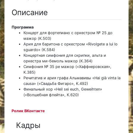
Описание
Программа
Концерт для фортепиано с оркестром № 25 до
мажор (K.503)
Ария для баритона с оркестром «Rivolgete a lui lo
sguardo» (K.584)
Концертная симфония для скрипки, альта и
оркестра ми-бемоль мажор (K.364)
Симфония № 35 ре мажор («Хаффнеровская»,
K.385)
Речитатив и ария графа Альмавивы «Hai già vinta la
causa» («Свадьба Фигаро», K.492)
Финальный хор «Heil sei euch, Geweihten»
(«Волшебная флейта», K.620)
Ролик ВКонтакте
Кадры