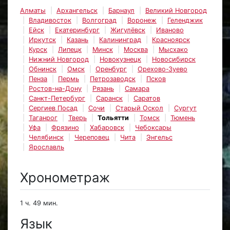
Алматы
Архангельск
Барнаул
Великий Новгород
Владивосток
Волгоград
Воронеж
Геленджик
Ейск
Екатеринбург
Жигулёвск
Иваново
Иркутск
Казань
Калининград
Красноярск
Курск
Липецк
Минск
Москва
Мысхако
Нижний Новгород
Новокузнецк
Новосибирск
Обнинск
Омск
Оренбург
Орехово-Зуево
Пенза
Пермь
Петрозаводск
Псков
Ростов-на-Дону
Рязань
Самара
Санкт-Петербург
Саранск
Саратов
Сергиев Посад
Сочи
Старый Оскол
Сургут
Таганрог
Тверь
Тольятти
Томск
Тюмень
Уфа
Фрязино
Хабаровск
Чебоксары
Челябинск
Череповец
Чита
Энгельс
Ярославль
Хронометраж
1 ч. 49 мин.
Язык