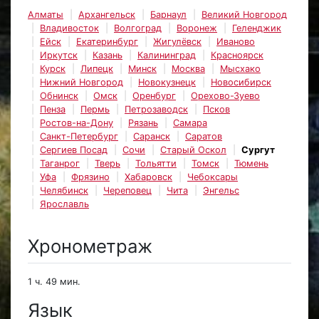
Алматы
Архангельск
Барнаул
Великий Новгород
Владивосток
Волгоград
Воронеж
Геленджик
Ейск
Екатеринбург
Жигулёвск
Иваново
Иркутск
Казань
Калининград
Красноярск
Курск
Липецк
Минск
Москва
Мысхако
Нижний Новгород
Новокузнецк
Новосибирск
Обнинск
Омск
Оренбург
Орехово-Зуево
Пенза
Пермь
Петрозаводск
Псков
Ростов-на-Дону
Рязань
Самара
Санкт-Петербург
Саранск
Саратов
Сергиев Посад
Сочи
Старый Оскол
Сургут
Таганрог
Тверь
Тольятти
Томск
Тюмень
Уфа
Фрязино
Хабаровск
Чебоксары
Челябинск
Череповец
Чита
Энгельс
Ярославль
Хронометраж
1 ч. 49 мин.
Язык