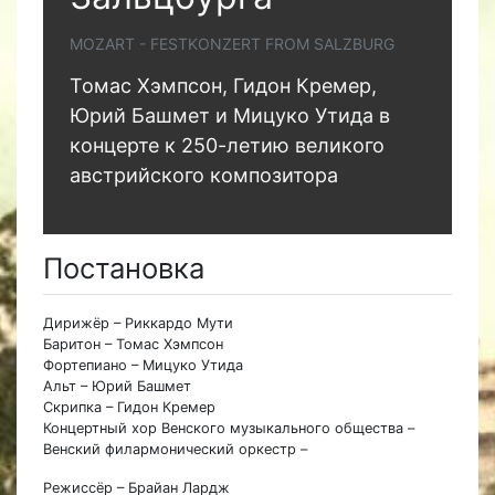
MOZART - FESTKONZERT FROM SALZBURG
Томас Хэмпсон, Гидон Кремер,
Юрий Башмет и Мицуко Утида в
концерте к 250-летию великого
австрийского композитора
Постановка
Дирижёр – Риккардо Мути
Баритон – Томас Хэмпсон
Фортепиано – Мицуко Утида
Альт – Юрий Башмет
Скрипка – Гидон Кремер
Концертный хор Венского музыкального общества –
Венский филармонический оркестр –
Режиссёр – Брайан Лардж