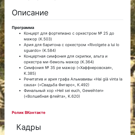
Описание
Программа
Концерт для фортепиано с оркестром № 25 до
мажор (K.503)
Ария для баритона с оркестром «Rivolgete a lui lo
sguardo» (K.584)
Концертная симфония для скрипки, альта и
оркестра ми-бемоль мажор (K.364)
Симфония № 35 ре мажор («Хаффнеровская»,
K.385)
Речитатив и ария графа Альмавивы «Hai già vinta la
causa» («Свадьба Фигаро», K.492)
Финальный хор «Heil sei euch, Geweihten»
(«Волшебная флейта», K.620)
Ролик ВКонтакте
Кадры