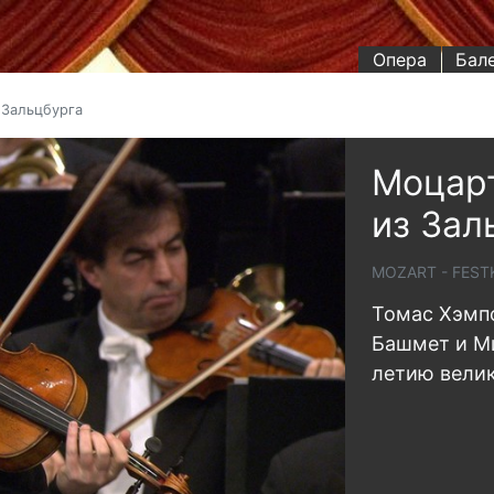
Опера
Бал
 Зальцбурга
Моцарт
из Зал
MOZART - FES
Томас Хэмпс
Башмет и Ми
летию велик