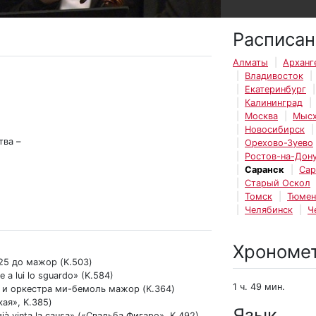
Расписан
Алматы
Арханг
Владивосток
Екатеринбург
Калининград
Москва
Мысх
Новосибирск
тва –
Орехово-Зуево
Ростов-на-Дон
Саранск
Сар
Старый Оскол
Томск
Тюмен
Челябинск
Ч
Хрономе
25 до мажор (K.503)
a lui lo sguardo» (K.584)
1 ч. 49 мин.
а и оркестра ми-бемоль мажор (K.364)
ая», K.385)
Язык
à vinta la causa» («Свадьба Фигаро», K.492)