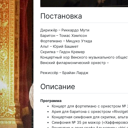
Постановка
Дирижёр – Риккардо Мути
Баритон – Томас Хэмпсон
Фортепиано – Мицуко Утида
Альт – Юрий Башмет
Скрипка – Гидон Кремер
Концертный хор Венского музыкального общес
Венский филармонический оркестр –
Режиссёр – Брайан Лардж
Описание
Программа
Концерт для фортепиано с оркестром № 
Ария для баритона с оркестром «Rivolgete 
Концертная симфония для скрипки, альт
Симфония № 35 ре мажор («Хаффнеровск
Речитатив и ария графа Альмавивы «Hai gi