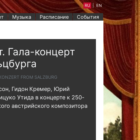
RU
|
EN
ет
Музыка
Расписание
События
. Гала-концерт
ьцбурга
TKONZERT FROM SALZBURG
он, Гидон Кремер, Юрий
цуко Утида в концерте к 250-
ого австрийского композитора