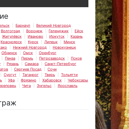
ие
ельск
Барнаул
Великий Новгород
Волгоград
Воронеж
Геленджик
Ейск
Жигулёвск
Иваново
Иркутск
Казань
Красноярск
Курск
Липецк
Минск
ако
Нижний Новгород
Новокузнецк
Обнинск
Омск
Оренбург
Пенза
Пермь
Петрозаводск
Псков
у
Рязань
Самара
Санкт-Петербург
атов
Сергиев Посад
Сочи
Сургут
Таганрог
Тверь
Тольятти
ь
Уфа
Фрязино
Хабаровск
Чебоксары
ереповец
Чита
Энгельс
Ярославль
траж