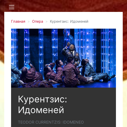
Главная
Опера
Курентзис: Идоменей
Курентзис:
Идоменей
TEODOR CURRENTZIS: IDOMENEO