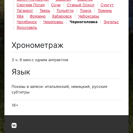
Сергиев Посад
Сочи
Старый Оскол
Сургут
Таганрог
Тверь
Тольятти
Томск
Тюмень
Уфа
Фрязино
Хабаровск
Чебоксары
Челябинск
Череповец
Черноголовка
Энгельс
Ярославль
Хронометраж
3 ч. 6 мин.с одним антрактом
Язык
Показы в записи: итальянский, немецкий, русские
субтитры
16+