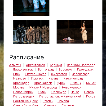
Расписание
Алматы
Архангельск
Барнаул
Великий Новгород
Владивосток
Волгоград
Воронеж
Геленджик
Ейск
Екатеринбург
Жигулёвск
Зеленоград
Иваново
Иркутск
Казань
Калининград
Краснодар
Красноярск
Курск
Липецк
Минск
Москва
Нижний Новгород
Новокузнецк
Новосибирск
Омск
Оренбург
Пенза
Пермь
Петрозаводск
Петропавловск-Камчатский
Псков
Ростов-на-Дону
Рязань
Самара
Санкт-Петербург
Саранск
Саратов