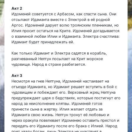
Акт 2
Идоменей советуется с Арбасом, как спасти сына. Они
отсылают Идаманта вместе с Электрой в её родной
Аргос. Идоменей дарует волю троянским пленникам, но
Илия просит остаться на Крите. Идоменей догадывается
о взаимной любви Илии и Идаманта. Электра счастлива:
Идамант будет принадлежать ей.
Как только Идамант и Электра садятся в корабль,
разгневанный Нептун посылает на Крит морское
чудовище. Народ в страхе разбегается.
Акт 3
Несмотря на гнев Нептуна, Идоменей настаивает на
отъезде Идаманта, но Идамант решает вступить в бой с
чудовищем и побеждает его. Верховный жрец Нептуна
предупреждает царя о бедствиях, которые постигнут его
народ за неисполнение клятвы. Идоменей готов
принести сына в жертву. Илия желает отдать за
Идаманта свою жизнь. Нептун тронут её любовью и
через оракула повелевает Идоменею оставить престол и
передать его Идаманту после его брака с Илией. Народ
поет хвалу богам, лишь Электра не участвует в