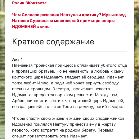
Ролик ВКонтакте
Чем Селларс разозлил Нептуна и критику? Музыковед
Наталья Сурнина на московской премьере оперы
ИДОМЕНЕЙ в кино
Краткое содержание
Акт 1
Плененная троянская принцесса оплакивает убитого отца
и пропавших братьев. Но не ненависть, а любовь к сыну
критского царя Идаманту владеет её сердцем. Идамант
тоже любит Илию, и ради неё хочет вернуть свободу
пленным троянцам. Электра, нареченная невеста
Идаманта, предается порывам ревности. Между тем,
Арбас приносит известие, что критский царь Идоменей,
возвращавшийся от стен Трои на родину, погиб в море.
Чтобы спасти свою жизнь и жизни своих сподвижников,
Идоменей поклялся Нептуну принести ему в жертву
первого, кого встретит на родном берегу. Первым
спешит приветствовать отца Идамант.