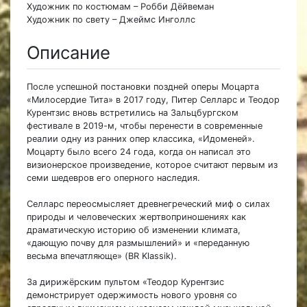
Художник по костюмам – Робби Дёйвеман
Художник по свету – Джеймс Инголлс
Описание
После успешной постановки поздней оперы Моцарта
«Милосердие Тита» в 2017 году, Питер Селларс и Теодор
Курентзис вновь встретились на Зальцбургском
фестивале в 2019-м, чтобы перенести в современные
реалии одну из ранних опер классика, «Идоменей».
Моцарту было всего 24 года, когда он написал это
визионерское произведение, которое считают первым из
семи шедевров его оперного наследия.
Селларс переосмысляет древнегреческий миф о силах
природы и человеческих жертвоприношениях как
драматическую историю об изменении климата,
«дающую почву для размышлений» и «переданную
весьма впечатляюще» (BR Klassik).
За дирижёрским пультом «Теодор Курентзис
демонстрирует одержимость нового уровня со