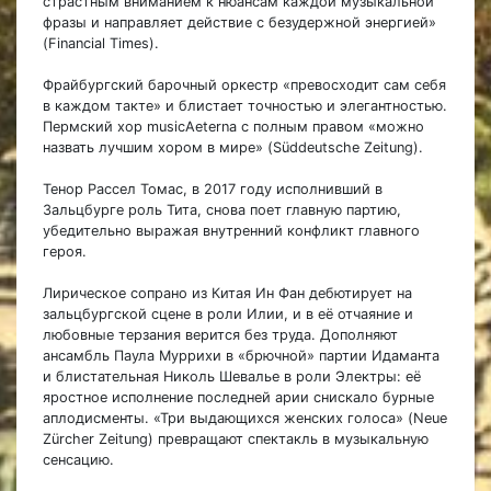
страстным вниманием к нюансам каждой музыкальной
фразы и направляет действие с безудержной энергией»
(Financial Times).
Фрайбургский барочный оркестр «превосходит сам себя
в каждом такте» и блистает точностью и элегантностью.
Пермский хор musicAeterna с полным правом «можно
назвать лучшим хором в мире» (Süddeutsche Zeitung).
Тенор Рассел Томас, в 2017 году исполнивший в
Зальцбурге роль Тита, снова поет главную партию,
убедительно выражая внутренний конфликт главного
героя.
Лирическое сопрано из Китая Ин Фан дебютирует на
зальцбургской сцене в роли Илии, и в её отчаяние и
любовные терзания верится без труда. Дополняют
ансамбль Паула Муррихи в «брючной» партии Идаманта
и блистательная Николь Шевалье в роли Электры: её
яростное исполнение последней арии снискало бурные
аплодисменты. «Три выдающихся женских голоса» (Neue
Zürcher Zeitung) превращают спектакль в музыкальную
сенсацию.