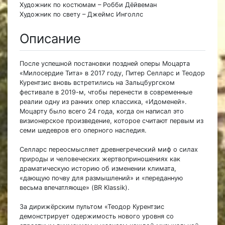
Художник по костюмам – Робби Дёйвеман
Художник по свету – Джеймс Инголлс
Описание
После успешной постановки поздней оперы Моцарта
«Милосердие Тита» в 2017 году, Питер Селларс и Теодор
Курентзис вновь встретились на Зальцбургском
фестивале в 2019-м, чтобы перенести в современные
реалии одну из ранних опер классика, «Идоменей».
Моцарту было всего 24 года, когда он написал это
визионерское произведение, которое считают первым из
семи шедевров его оперного наследия.
Селларс переосмысляет древнегреческий миф о силах
природы и человеческих жертвоприношениях как
драматическую историю об изменении климата,
«дающую почву для размышлений» и «переданную
весьма впечатляюще» (BR Klassik).
За дирижёрским пультом «Теодор Курентзис
демонстрирует одержимость нового уровня со