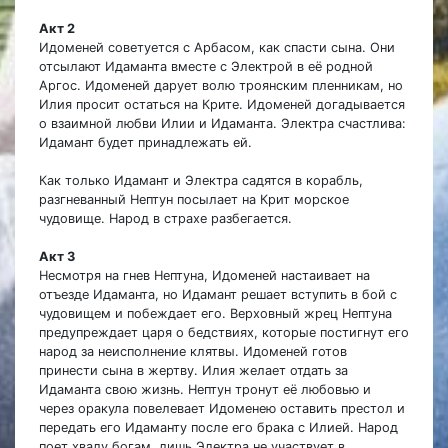
Акт 2
Идоменей советуется с Арбасом, как спасти сына. Они
отсылают Идаманта вместе с Электрой в её родной
Аргос. Идоменей дарует волю троянским пленникам, но
Илия просит остаться на Крите. Идоменей догадывается
о взаимной любви Илии и Идаманта. Электра счастлива:
Идамант будет принадлежать ей.
Как только Идамант и Электра садятся в корабль,
разгневанный Нептун посылает на Крит морское
чудовище. Народ в страхе разбегается.
Акт 3
Несмотря на гнев Нептуна, Идоменей настаивает на
отъезде Идаманта, но Идамант решает вступить в бой с
чудовищем и побеждает его. Верховный жрец Нептуна
предупреждает царя о бедствиях, которые постигнут его
народ за неисполнение клятвы. Идоменей готов
принести сына в жертву. Илия желает отдать за
Идаманта свою жизнь. Нептун тронут её любовью и
через оракула повелевает Идоменею оставить престол и
передать его Идаманту после его брака с Илией. Народ
поет хвалу богам, лишь Электра не участвует в