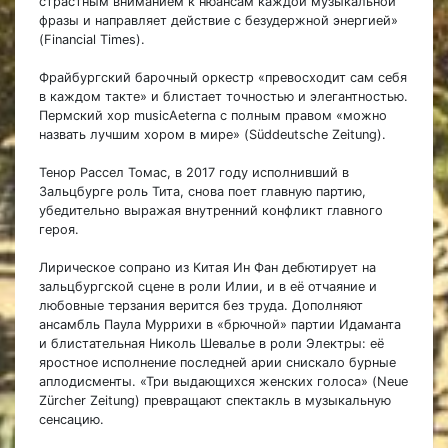
страстным вниманием к нюансам каждой музыкальной
фразы и направляет действие с безудержной энергией»
(Financial Times).
Фрайбургский барочный оркестр «превосходит сам себя
в каждом такте» и блистает точностью и элегантностью.
Пермский хор musicAeterna с полным правом «можно
назвать лучшим хором в мире» (Süddeutsche Zeitung).
Тенор Рассел Томас, в 2017 году исполнивший в
Зальцбурге роль Тита, снова поет главную партию,
убедительно выражая внутренний конфликт главного
героя.
Лирическое сопрано из Китая Ин Фан дебютирует на
зальцбургской сцене в роли Илии, и в её отчаяние и
любовные терзания верится без труда. Дополняют
ансамбль Паула Муррихи в «брючной» партии Идаманта
и блистательная Николь Шевалье в роли Электры: её
яростное исполнение последней арии снискало бурные
аплодисменты. «Три выдающихся женских голоса» (Neue
Zürcher Zeitung) превращают спектакль в музыкальную
сенсацию.