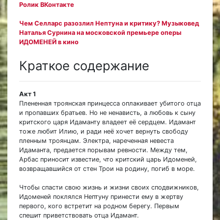
Ролик ВКонтакте
Чем Селларс разозлил Нептуна и критику? Музыковед
Наталья Сурнина на московской премьере оперы
ИДОМЕНЕЙ в кино
Краткое содержание
Акт 1
Плененная троянская принцесса оплакивает убитого отца
и пропавших братьев. Но не ненависть, а любовь к сыну
критского царя Идаманту владеет её сердцем. Идамант
тоже любит Илию, и ради неё хочет вернуть свободу
пленным троянцам. Электра, нареченная невеста
Идаманта, предается порывам ревности. Между тем,
Арбас приносит известие, что критский царь Идоменей,
возвращавшийся от стен Трои на родину, погиб в море.
Чтобы спасти свою жизнь и жизни своих сподвижников,
Идоменей поклялся Нептуну принести ему в жертву
первого, кого встретит на родном берегу. Первым
спешит приветствовать отца Идамант.