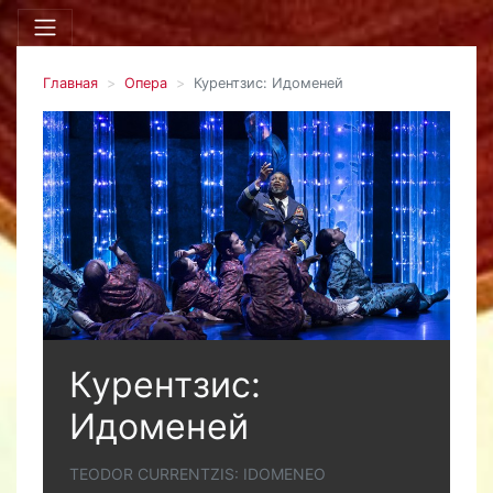
Главная
Опера
Курентзис: Идоменей
Курентзис:
Идоменей
TEODOR CURRENTZIS: IDOMENEO