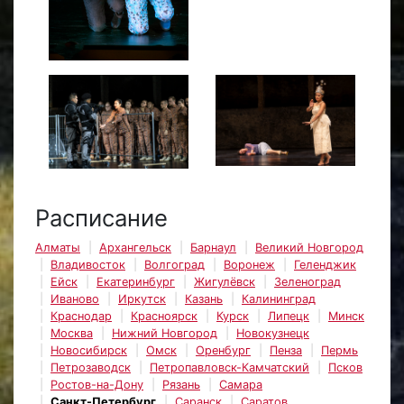
Расписание
Алматы
Архангельск
Барнаул
Великий Новгород
Владивосток
Волгоград
Воронеж
Геленджик
Ейск
Екатеринбург
Жигулёвск
Зеленоград
Иваново
Иркутск
Казань
Калининград
Краснодар
Красноярск
Курск
Липецк
Минск
Москва
Нижний Новгород
Новокузнецк
Новосибирск
Омск
Оренбург
Пенза
Пермь
Петрозаводск
Петропавловск-Камчатский
Псков
Ростов-на-Дону
Рязань
Самара
Санкт-Петербург
Саранск
Саратов