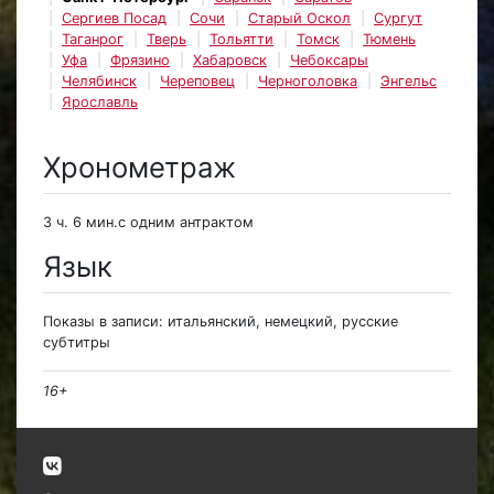
Сергиев Посад
Сочи
Старый Оскол
Сургут
Таганрог
Тверь
Тольятти
Томск
Тюмень
Уфа
Фрязино
Хабаровск
Чебоксары
Челябинск
Череповец
Черноголовка
Энгельс
Ярославль
Хронометраж
3 ч. 6 мин.с одним антрактом
Язык
Показы в записи: итальянский, немецкий, русские
субтитры
16+