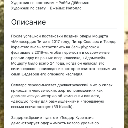
Художник по костюмам – Робби Дёйвеман
Художник по свету – Джеймс Инголлс
Описание
После успешной постановки поздней оперы Моцарта
«Милосердие Тита» в 2017 году, Питер Селларс и Теодор
Курентзис вновь встретились на Зальцбургском
фестивале в 2019-м, чтобы перенести в современные
реалии одну из ранних опер классика, «Идоменей».
Моцарту было всего 24 года, когда он написал это
визионерское произведение, которое считают первым из
семи шедевров его оперного наследия.
Селларс переосмысляет древнегреческий миф о силах
природы и человеческих жертвоприношениях как
драматическую историю об изменении климата,
«дающую почву для размышлений» и «переданную
весьма впечатляюще» (BR Klassik).
За дирижёрским пультом «Теодор Курентзис
демонстрирует одержимость нового уровня со