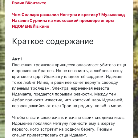
Ролик ВКонтакте
Чем Селларс разозлил Нептуна и критику? Музыковед
Наталья Сурнина на московской премьере оперы
ИДОМЕНЕЙ в кино
Краткое содержание
Акт 1
Плененная троянская принцесса оплакивает убитого отца
и пропавших братьев. Но не ненависть, а любовь к сыну
критского царя Идаманту владеет её сердцем. Идамант
тоже любит Илию, и ради неё хочет вернуть свободу
пленным троянцам. Электра, нареченная невеста
Идаманта, предается порывам ревности. Между тем,
Арбас приносит известие, что критский царь Идоменей,
возвращавшийся от стен Трои на родину, погиб в море.
Чтобы спасти свою жизнь и жизни своих сподвижников,
Идоменей поклялся Нептуну принести ему в жертву
первого, кого встретит на родном берегу. Первым
спешит приветствовать отца Идамант.