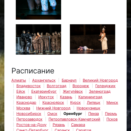
Расписание
Алматы
Архангельск
Барнаул
Великий Новгород
Владивосток
Волгоград
Воронеж
Геленджик
Ейск
Екатеринбург
Жигулёвск
Зеленоград
Иваново
Иркутск
Казань
Калининград
Краснодар
Красноярск
Курск
Липецк
Минск
Москва
Нижний Новгород
Новокузнецк
Новосибирск
Омск
Оренбург
Пенза
Пермь
Петрозаводск
Петропавловск-Камчатский
Псков
Ростов-на-Дону
Рязань
Самара
Санкт-Петербург
Саранск
Саратов