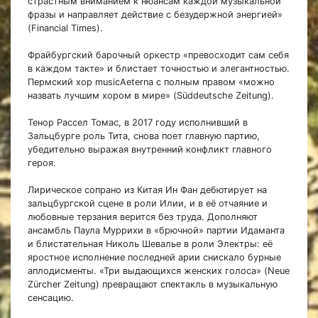
страстным вниманием к нюансам каждой музыкальной
фразы и направляет действие с безудержной энергией»
(Financial Times).
Фрайбургский барочный оркестр «превосходит сам себя
в каждом такте» и блистает точностью и элегантностью.
Пермский хор musicAeterna с полным правом «можно
назвать лучшим хором в мире» (Süddeutsche Zeitung).
Тенор Рассел Томас, в 2017 году исполнивший в
Зальцбурге роль Тита, снова поет главную партию,
убедительно выражая внутренний конфликт главного
героя.
Лирическое сопрано из Китая Ин Фан дебютирует на
зальцбургской сцене в роли Илии, и в её отчаяние и
любовные терзания верится без труда. Дополняют
ансамбль Паула Муррихи в «брючной» партии Идаманта
и блистательная Николь Шевалье в роли Электры: её
яростное исполнение последней арии снискало бурные
аплодисменты. «Три выдающихся женских голоса» (Neue
Zürcher Zeitung) превращают спектакль в музыкальную
сенсацию.