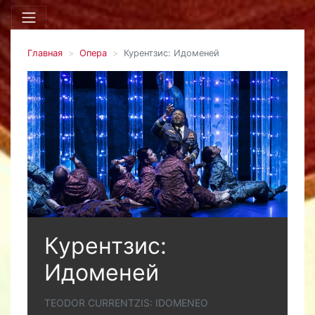
Главная
Опера
Курентзис: Идоменей
Курентзис:
Идоменей
TEODOR CURRENTZIS: IDOMENEO