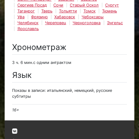
Сергиев Посад
Сочи
Старый Оскол
Сургут
Таганрог
Тверь
Тольятти
Томск
Тюмень
Уфа
Фрязино
Хабаровск
Чебоксары
Челябинск
Череповец
Черноголовка
Энгельс
Ярославль
Хронометраж
3 ч. 6 мин.с одним антрактом
Язык
Показы в записи: итальянский, немецкий, русские
субтитры
16+