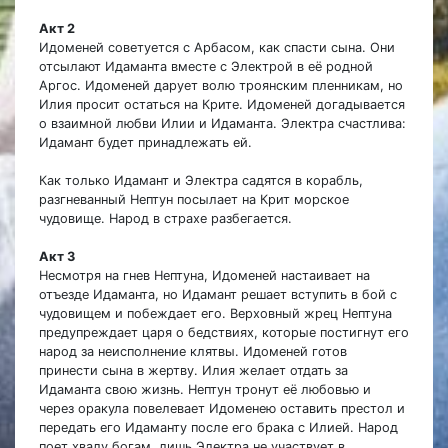
Акт 2
Идоменей советуется с Арбасом, как спасти сына. Они
отсылают Идаманта вместе с Электрой в её родной
Аргос. Идоменей дарует волю троянским пленникам, но
Илия просит остаться на Крите. Идоменей догадывается
о взаимной любви Илии и Идаманта. Электра счастлива:
Идамант будет принадлежать ей.
Как только Идамант и Электра садятся в корабль,
разгневанный Нептун посылает на Крит морское
чудовище. Народ в страхе разбегается.
Акт 3
Несмотря на гнев Нептуна, Идоменей настаивает на
отъезде Идаманта, но Идамант решает вступить в бой с
чудовищем и побеждает его. Верховный жрец Нептуна
предупреждает царя о бедствиях, которые постигнут его
народ за неисполнение клятвы. Идоменей готов
принести сына в жертву. Илия желает отдать за
Идаманта свою жизнь. Нептун тронут её любовью и
через оракула повелевает Идоменею оставить престол и
передать его Идаманту после его брака с Илией. Народ
поет хвалу богам, лишь Электра не участвует в