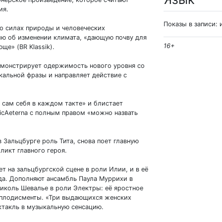
ия.
Показы в записи: 
о силах природы и человеческих
ю об изменении климата, «дающую почву для
16+
е» (BR Klassik).
емонстрирует одержимость нового уровня со
альной фразы и направляет действие с
сам себя в каждом такте» и блистает
icAeterna с полным правом «можно назвать
в Зальцбурге роль Тита, снова поет главную
ликт главного героя.
т на зальцбургской сцене в роли Илии, и в её
уда. Дополняют ансамбль Паула Муррихи в
иколь Шевалье в роли Электры: её яростное
аплодисменты. «Три выдающихся женских
ектакль в музыкальную сенсацию.