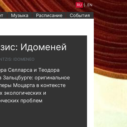
RU
|
EN
ет
Музыка
Расписание
События
зис: Идоменей
NTZIS: IDOMENEO
ра Селларса и Теодора
в Зальцбурге: оригинальное
перы Моцарта в контексте
х экологических и
нческих проблем