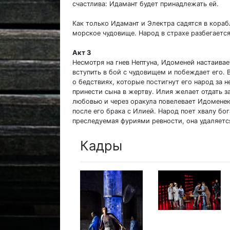
счастлива: Идамант будет принадлежать ей.
Как только Идамант и Электра садятся в кораб
морское чудовище. Народ в страхе разбегается
Акт 3
Несмотря на гнев Нептуна, Идоменей настаивае
вступить в бой с чудовищем и побеждает его.
о бедствиях, которые постигнут его народ за 
принести сына в жертву. Илия желает отдать з
любовью и через оракула повелевает Идоменею
после его брака с Илией. Народ поет хвалу бог
преследуемая фуриями ревности, она удаляетс
Кадры