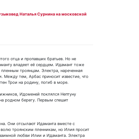
узыковед Наталья Сурнина на московской
того отца и пропавших братьев. Но не
аманту владеет её сердцем. Идамант тоже
у пленным троянцам. Электра, нареченная
. Между тем, Арбас приносит известие, что
ен Трои на родину, погиб в море.
вижников, Идоменей поклялся Нептуну
 на родном берегу. Первым спешит
ына. Они отсылают Идаманта вместе с
 волю троянским пленникам, но Илия просит
взаимной любви Илии и Идаманта. Электра