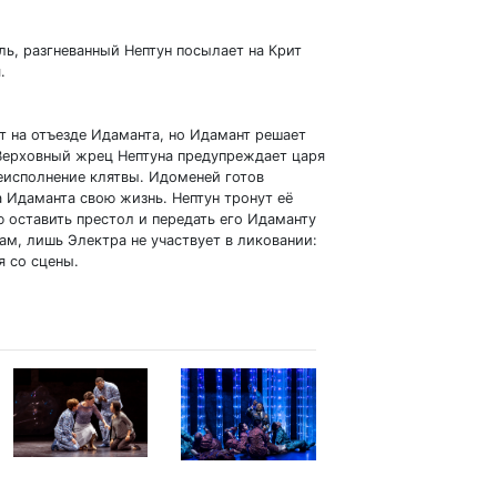
ль, разгневанный Нептун посылает на Крит
.
т на отъезде Идаманта, но Идамант решает
 Верховный жрец Нептуна предупреждает царя
неисполнение клятвы. Идоменей готов
а Идаманта свою жизнь. Нептун тронут её
 оставить престол и передать его Идаманту
ам, лишь Электра не участвует в ликовании:
я со сцены.