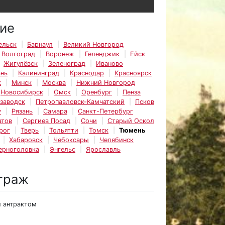
ие
ельск
Барнаул
Великий Новгород
Волгоград
Воронеж
Геленджик
Ейск
Жигулёвск
Зеленоград
Иваново
ань
Калининград
Краснодар
Красноярск
к
Минск
Москва
Нижний Новгород
Новосибирск
Омск
Оренбург
Пенза
заводск
Петропавловск-Камчатский
Псков
у
Рязань
Самара
Санкт-Петербург
атов
Сергиев Посад
Сочи
Старый Оскол
рог
Тверь
Тольятти
Томск
Тюмень
Хабаровск
Чебоксары
Челябинск
ерноголовка
Энгельс
Ярославль
траж
м антрактом