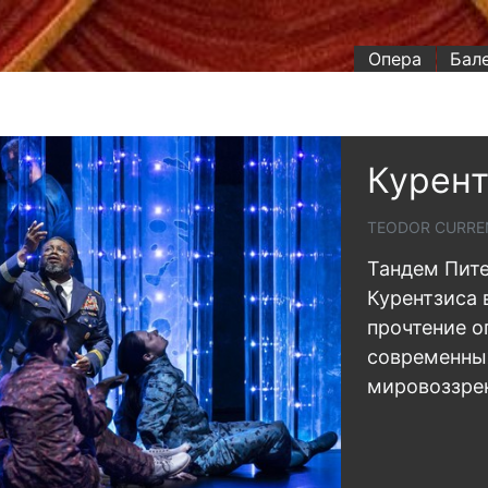
Опера
Бал
Курент
TEODOR CURRE
Тандем Пите
Курентзиса 
прочтение о
современны
мировоззре