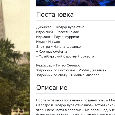
Постановка
Дирижёр – Теодор Курентзис
Идоменей – Рассел Томас
Идамант – Паула Муррихи
Илия – Ин Фан
Электра – Николь Шевалье
– Хор musicAeterna
– Фрайбургский барочный оркестр
Режиссёр – Питер Селларс
Художник по костюмам – Робби Дёйвеман
Художник по свету – Джеймс Инголлс
Описание
После успешной постановки поздней оперы Моц
Селларс и Теодор Курентзис вновь встретились
чтобы перенести в современные реалии одну и
было всего 24 года, когда он написал это виз