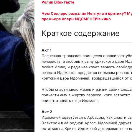
Ролик ВКонтакте
Чем Селларс разозлил Нептуна и критику? М
премьере оперы ИДОМЕНЕЙ в кино
Краткое содержание
Акт 1
Плененная троянская принцесса оплакивает уби
ненависть, а любовь к сыну критского царя Ид
любит Илию, и ради неё хочет вернуть свобод
невеста Идаманта, предается порывам ревности
критский царь Идоменей, возвращавшийся от ст
Чтобы спасти свою жизнь и жизни своих спод
принести ему в жертву первого, кого встретит
приветствовать отца Идамант.
Акт 2
Идоменей советуется с Арбасом, как спасти с
Электрой в её родной Аргос. Идоменей дарует
остаться на Крите. Идоменей догадывается о 