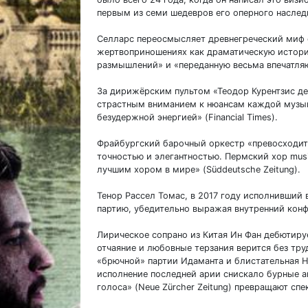
первым из семи шедевров его оперного наслед
Селларс переосмысляет древнегреческий миф 
жертвоприношениях как драматическую истори
размышлений» и «переданную весьма впечатляющ
За дирижёрским пультом «Теодор Курентзис д
страстным вниманием к нюансам каждой музык
безудержной энергией» (Financial Times).
Фрайбургский барочный оркестр «превосходит 
точностью и элегантностью. Пермский хор mus
лучшим хором в мире» (Süddeutsche Zeitung).
Тенор Рассел Томас, в 2017 году исполнивший 
партию, убедительно выражая внутренний конф
Лирическое сопрано из Китая Ин Фан дебютируе
отчаяние и любовные терзания верится без тр
«брючной» партии Идаманта и блистательная Н
исполнение последней арии снискало бурные 
голоса» (Neue Zürcher Zeitung) превращают сп