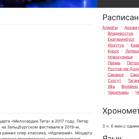
Расписан
Алматы
Арханг
Владивосток
Екатеринбург
Иркутск
Каз
Курск
Липец
Новокузнецк
Пермь
Петро
Ростов-на-Дон
Саранск
Сар
Сургут
Таган
Уфа
Фрязино
Череповец
Ч
Хрономе
арта «Милосердие Тита» в 2017 году, Питер
3 ч. 6 мин.с одни
 на Зальцбургском фестивале в 2019-м,
з ранних опер классика, «Идоменей». Моцарту
Язык
ионерское произведение, которое считают