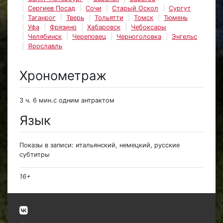
Сергиев Посад
Сочи
Старый Оскол
Сургут
Таганрог
Тверь
Тольятти
Томск
Тюмень
Уфа
Фрязино
Хабаровск
Чебоксары
Челябинск
Череповец
Черноголовка
Энгельс
Ярославль
Хронометраж
3 ч. 6 мин.с одним антрактом
Язык
Показы в записи: итальянский, немецкий, русские
субтитры
16+