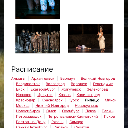
Расписание
Алматы
Архангельск
Барнаул
Великий Новгород
Владивосток
Волгоград
Воронеж
Геленджик
Ейск
Екатеринбург
Жигулёвск
Зеленоград
Иваново
Иркутск
Казань
Калининград
Краснодар
Красноярск
Курск
Липецк
Минск
Москва
Нижний Новгород
Новокузнецк
Новосибирск
Омск
Оренбург
Пенза
Пермь
Петрозаводск
Петропавловск-Камчатский
Псков
Ростов-на-Дону
Рязань
Самара
Санкт-Петербург
Саранск
Саратов