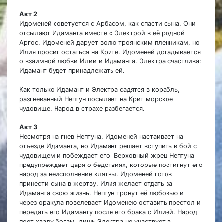
Акт 2
Идоменей советуется с Арбасом, как спасти сына. Они
отсылают Идаманта вместе с Электрой в её родной
Аргос. Идоменей дарует волю троянским пленникам, но
Илия просит остаться на Крите. Идоменей догадывается
о взаимной любви Илии и Идаманта. Электра счастлива:
Идамант будет принадлежать ей.
Как только Идамант и Электра садятся в корабль,
разгневанный Нептун посылает на Крит морское
чудовище. Народ в страхе разбегается.
Акт 3
Несмотря на гнев Нептуна, Идоменей настаивает на
отъезде Идаманта, но Идамант решает вступить в бой с
чудовищем и побеждает его. Верховный жрец Нептуна
предупреждает царя о бедствиях, которые постигнут его
народ за неисполнение клятвы. Идоменей готов
принести сына в жертву. Илия желает отдать за
Идаманта свою жизнь. Нептун тронут её любовью и
через оракула повелевает Идоменею оставить престол и
передать его Идаманту после его брака с Илией. Народ
поет хвалу богам, лишь Электра не участвует в