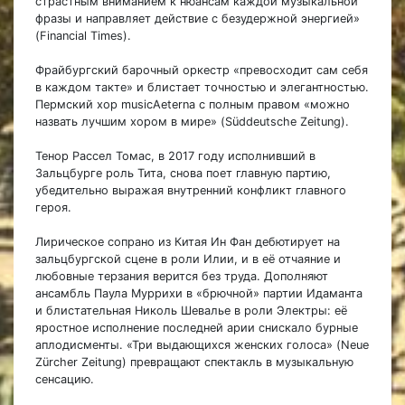
страстным вниманием к нюансам каждой музыкальной
фразы и направляет действие с безудержной энергией»
(Financial Times).
Фрайбургский барочный оркестр «превосходит сам себя
в каждом такте» и блистает точностью и элегантностью.
Пермский хор musicAeterna с полным правом «можно
назвать лучшим хором в мире» (Süddeutsche Zeitung).
Тенор Рассел Томас, в 2017 году исполнивший в
Зальцбурге роль Тита, снова поет главную партию,
убедительно выражая внутренний конфликт главного
героя.
Лирическое сопрано из Китая Ин Фан дебютирует на
зальцбургской сцене в роли Илии, и в её отчаяние и
любовные терзания верится без труда. Дополняют
ансамбль Паула Муррихи в «брючной» партии Идаманта
и блистательная Николь Шевалье в роли Электры: её
яростное исполнение последней арии снискало бурные
аплодисменты. «Три выдающихся женских голоса» (Neue
Zürcher Zeitung) превращают спектакль в музыкальную
сенсацию.