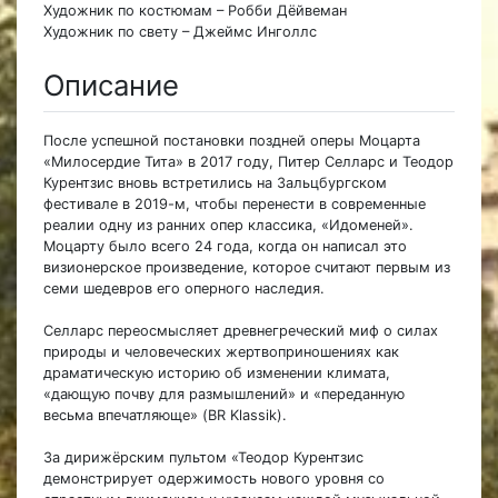
Художник по костюмам – Робби Дёйвеман
Художник по свету – Джеймс Инголлс
Описание
После успешной постановки поздней оперы Моцарта
«Милосердие Тита» в 2017 году, Питер Селларс и Теодор
Курентзис вновь встретились на Зальцбургском
фестивале в 2019-м, чтобы перенести в современные
реалии одну из ранних опер классика, «Идоменей».
Моцарту было всего 24 года, когда он написал это
визионерское произведение, которое считают первым из
семи шедевров его оперного наследия.
Селларс переосмысляет древнегреческий миф о силах
природы и человеческих жертвоприношениях как
драматическую историю об изменении климата,
«дающую почву для размышлений» и «переданную
весьма впечатляюще» (BR Klassik).
За дирижёрским пультом «Теодор Курентзис
демонстрирует одержимость нового уровня со