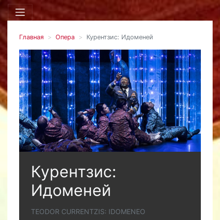
Главная
Опера
Курентзис: Идоменей
Курентзис:
Идоменей
TEODOR CURRENTZIS: IDOMENEO