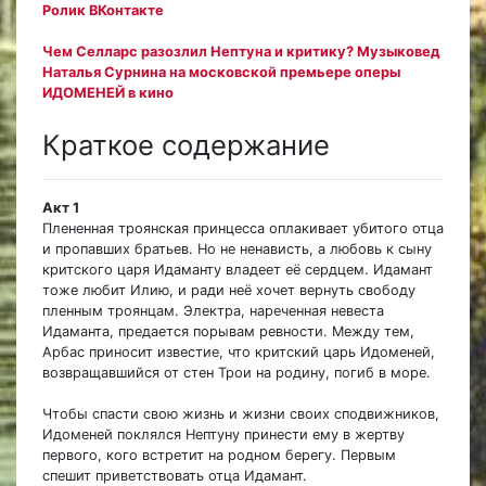
Ролик ВКонтакте
Чем Селларс разозлил Нептуна и критику? Музыковед
Наталья Сурнина на московской премьере оперы
ИДОМЕНЕЙ в кино
Краткое содержание
Акт 1
Плененная троянская принцесса оплакивает убитого отца
и пропавших братьев. Но не ненависть, а любовь к сыну
критского царя Идаманту владеет её сердцем. Идамант
тоже любит Илию, и ради неё хочет вернуть свободу
пленным троянцам. Электра, нареченная невеста
Идаманта, предается порывам ревности. Между тем,
Арбас приносит известие, что критский царь Идоменей,
возвращавшийся от стен Трои на родину, погиб в море.
Чтобы спасти свою жизнь и жизни своих сподвижников,
Идоменей поклялся Нептуну принести ему в жертву
первого, кого встретит на родном берегу. Первым
спешит приветствовать отца Идамант.