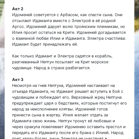
Акт 2
Идоменей советуется с Арбасом, как спасти сына. Они
отсылают Идаманта вместе с Электрой в её родной
Аргос. Идоменей дарует волю троянским пленникам, но
Илия просит остаться на Крите. Идоменей догадывается
о взаимной любви Илии и Идаманта. Электра счастлива:
Идамант будет принадлежать ей.
Как только Идамант и Электра садятся в корабль,
разгневанный Нептун посылает на Крит морское
чудовище. Народ в страхе разбегается.
Акт 3
Несмотря на гнев Нептуна, Идоменей настаивает на
отъезде Идаманта, но Идамант решает вступить в бой с
чудовищем и побеждает его. Верховный жрец Нептуна
предупреждает царя о бедствиях, которые постигнут его
народ за неисполнение клятвы. Идоменей готов
принести сына в жертву. Илия желает отдать за
Идаманта свою жизнь. Нептун тронут её любовью и
через оракула повелевает Идоменею оставить престол и
передать его Идаманту после его брака с Илией. Народ
поет хвалу богам, лишь Электра не участвует в