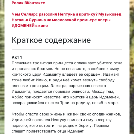
Ролик ВКонтакте
Чем Селларс разозлил Нептуна и критику? Музыковед
Наталья Сурнина на московской премьере оперы
ИДОМЕНЕЙ в кино
Краткое содержание
Акт 1
Плененная троянская принцесса оплакивает убитого отца
и пропавших братьев. Но не ненависть, а любовь к сыну
критского царя Идаманту владеет её сердцем. Идамант
тоже любит Илию, и ради неё хочет вернуть свободу
пленным троянцам. Электра, нареченная невеста
Идаманта, предается порывам ревности. Между тем,
Арбас приносит известие, что критский царь Идоменей,
возвращавшийся от стен Трои на родину, погиб в море.
Чтобы спасти свою жизнь и жизни своих сподвижников,
Идоменей поклялся Нептуну принести ему в жертву
первого, кого встретит на родном берегу. Первым
спешит приветствовать отца Идамант.