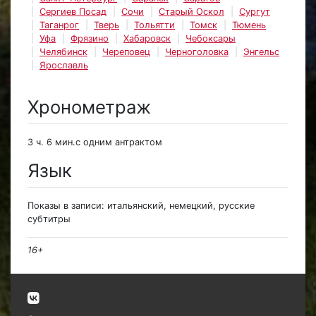
Сергиев Посад
Сочи
Старый Оскол
Сургут
Таганрог
Тверь
Тольятти
Томск
Тюмень
Уфа
Фрязино
Хабаровск
Чебоксары
Челябинск
Череповец
Черноголовка
Энгельс
Ярославль
Хронометраж
3 ч. 6 мин.с одним антрактом
Язык
Показы в записи: итальянский, немецкий, русские
субтитры
16+