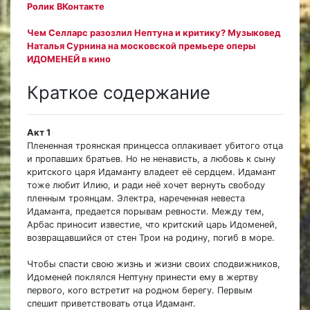
Ролик ВКонтакте
Чем Селларс разозлил Нептуна и критику? Музыковед
Наталья Сурнина на московской премьере оперы
ИДОМЕНЕЙ в кино
Краткое содержание
Акт 1
Плененная троянская принцесса оплакивает убитого отца
и пропавших братьев. Но не ненависть, а любовь к сыну
критского царя Идаманту владеет её сердцем. Идамант
тоже любит Илию, и ради неё хочет вернуть свободу
пленным троянцам. Электра, нареченная невеста
Идаманта, предается порывам ревности. Между тем,
Арбас приносит известие, что критский царь Идоменей,
возвращавшийся от стен Трои на родину, погиб в море.
Чтобы спасти свою жизнь и жизни своих сподвижников,
Идоменей поклялся Нептуну принести ему в жертву
первого, кого встретит на родном берегу. Первым
спешит приветствовать отца Идамант.