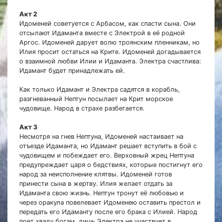
Акт 2
Идоменей советуется с Арбасом, как спасти сына. Они
отсылают Идаманта вместе с Электрой в её родной
Аргос. Идоменей дарует волю троянским пленникам, но
Илия просит остаться на Крите. Идоменей догадывается
о взаимной любви Илии и Идаманта. Электра счастлива:
Идамант будет принадлежать ей.
Как только Идамант и Электра садятся в корабль,
разгневанный Нептун посылает на Крит морское
чудовище. Народ в страхе разбегается.
Акт 3
Несмотря на гнев Нептуна, Идоменей настаивает на
отъезде Идаманта, но Идамант решает вступить в бой с
чудовищем и побеждает его. Верховный жрец Нептуна
предупреждает царя о бедствиях, которые постигнут его
народ за неисполнение клятвы. Идоменей готов
принести сына в жертву. Илия желает отдать за
Идаманта свою жизнь. Нептун тронут её любовью и
через оракула повелевает Идоменею оставить престол и
передать его Идаманту после его брака с Илией. Народ
поет хвалу богам, лишь Электра не участвует в