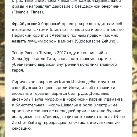
страстным вниманием к нюансам каждой музыкальной
фразы и направляет действие с безудержной энергией»
(Financial Times).
Фрайбургский барочный оркестр «превосходит сам себя
в каждом такте» и блистает точностью и элегантностью.
Пермский хор musicAeterna с полным правом «можно
назвать лучшим хором в мире» (Süddeutsche Zeitung).
Тенор Рассел Томас, в 2017 году исполнивший в
Зальцбурге роль Тита, снова поет главную партию,
убедительно выражая внутренний конфликт главного
героя.
Лирическое сопрано из Китая Ин Фан дебютирует на
зальцбургской сцене в роли Илии, и в её отчаяние и
любовные терзания верится без труда. Дополняют
ансамбль Паула Муррихи в «брючной» партии Идаманта
и блистательная Николь Шевалье в роли Электры: её
яростное исполнение последней арии снискало бурные
аплодисменты. «Три выдающихся женских голоса» (Neue
Zürcher Zeitung) превращают спектакль в музыкальную
сенсацию.