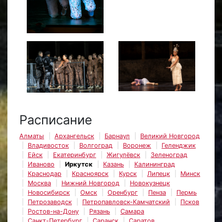
Расписание
Алматы
Архангельск
Барнаул
Великий Новгород
Владивосток
Волгоград
Воронеж
Геленджик
Ейск
Екатеринбург
Жигулёвск
Зеленоград
Иваново
Иркутск
Казань
Калининград
Краснодар
Красноярск
Курск
Липецк
Минск
Москва
Нижний Новгород
Новокузнецк
Новосибирск
Омск
Оренбург
Пенза
Пермь
Петрозаводск
Петропавловск-Камчатский
Псков
Ростов-на-Дону
Рязань
Самара
Санкт-Петербург
Саранск
Саратов