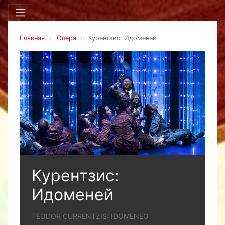
Главная
Опера
Курентзис: Идоменей
Курентзис:
Идоменей
TEODOR CURRENTZIS: IDOMENEO