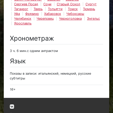
Сергиев Посад
Сочи
Старый Оскол
Сургут
Таганрог
Тверь
Тольятти
Томск
Тюмень
Уфа
Фрязино
Хабаровск
Чебоксары
Челябинск
Череповец
Черноголовка
Энгельс
Ярославль
Хронометраж
3 ч. 6 мин.с одним антрактом
Язык
Показы в записи: итальянский, немецкий, русские
субтитры
16+