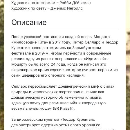
Художник по костюмам – Робби Дёйвеман
Художник по свету – Джеймс Инголлс
Описание
После успешной постановки поздней оперы Моцарта
«Милосердие Тита» в 2017 году, Питер Селларс и Теодор
Курентзис вновь встретились на Зальцбургском
фестивале в 2019-м, чтобы перенести в современные
реалии одну из ранних опер классика, «Идоменей».
Моцарту было всего 24 года, когда он написал это
визионерское произведение, которое считают первым из
семи шедевров его оперного наследия.
Селларс переосмысляет древнегреческий миф о силах
природы и человеческих жертвоприношениях как
драматическую историю об изменении климата,
«дающую почву для размышлений» и «переданную
весьма впечатляюще» (BR Klassik).
За дирижёрским пультом «Теодор Курентзис
демонстрирует одержимость нового уровня со