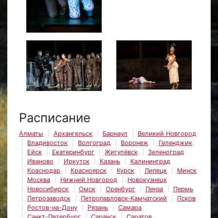
Расписание
Алматы
Архангельск
Барнаул
Великий Новгород
Владивосток
Волгоград
Воронеж
Геленджик
Ейск
Екатеринбург
Жигулёвск
Зеленоград
Иваново
Иркутск
Казань
Калининград
Краснодар
Красноярск
Курск
Липецк
Минск
Москва
Нижний Новгород
Новокузнецк
Новосибирск
Омск
Оренбург
Пенза
Пермь
Петрозаводск
Петропавловск-Камчатский
Псков
Ростов-на-Дону
Рязань
Самара
Санкт-Петербург
Саранск
Саратов