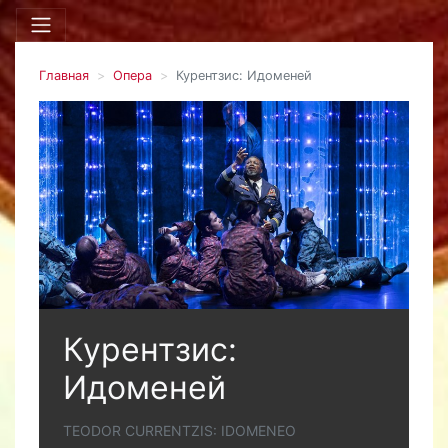
Главная
Опера
Курентзис: Идоменей
Курентзис:
Идоменей
TEODOR CURRENTZIS: IDOMENEO