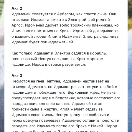
Акт 2
Идоменей советуется с Арбасом, как спасти сына. Они
отсылают Идаманта вместе с Электрой в её родной
Аргос. Идоменей дарует волю троянским пленникам, но
Илия просит остаться на Крите. Идоменей догадывается
о взаимной любви Илии и Идаманта. Электра счастлива:
Идамант будет принадлежать ей.
Как только Идамант и Электра садятся в корабль,
разгневанный Нептун посылает на Крит морское
чудовище. Народ в страхе разбегается.
Акт 3
Несмотря на гнев Нептуна, Идоменей настаивает на
отъезде Идаманта, но Идамант решает вступить в бой с
чудовищем и побеждает его. Верховный жрец Нептуна
предупреждает царя о бедствиях, которые постигнут его
народ за неисполнение клятвы. Идоменей готов
принести сына в жертву. Илия желает отдать за
Идаманта свою жизнь. Нептун тронут её любовью и
через оракула повелевает Идоменею оставить престол и
передать его Идаманту после его брака с Илией. Народ
поет хвалу богам, лишь Электра не участвует в