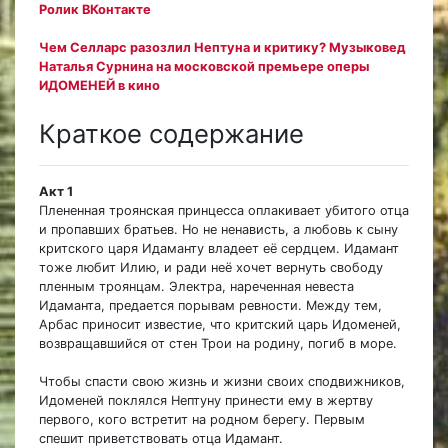
Ролик ВКонтакте
Чем Селларс разозлил Нептуна и критику? Музыковед
Наталья Сурнина на московской премьере оперы
ИДОМЕНЕЙ в кино
Краткое содержание
Акт 1
Плененная троянская принцесса оплакивает убитого отца
и пропавших братьев. Но не ненависть, а любовь к сыну
критского царя Идаманту владеет её сердцем. Идамант
тоже любит Илию, и ради неё хочет вернуть свободу
пленным троянцам. Электра, нареченная невеста
Идаманта, предается порывам ревности. Между тем,
Арбас приносит известие, что критский царь Идоменей,
возвращавшийся от стен Трои на родину, погиб в море.
Чтобы спасти свою жизнь и жизни своих сподвижников,
Идоменей поклялся Нептуну принести ему в жертву
первого, кого встретит на родном берегу. Первым
спешит приветствовать отца Идамант.