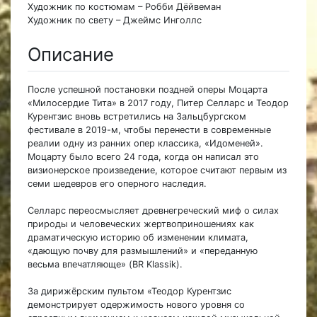
Художник по костюмам – Робби Дёйвеман
Художник по свету – Джеймс Инголлс
Описание
После успешной постановки поздней оперы Моцарта
«Милосердие Тита» в 2017 году, Питер Селларс и Теодор
Курентзис вновь встретились на Зальцбургском
фестивале в 2019-м, чтобы перенести в современные
реалии одну из ранних опер классика, «Идоменей».
Моцарту было всего 24 года, когда он написал это
визионерское произведение, которое считают первым из
семи шедевров его оперного наследия.
Селларс переосмысляет древнегреческий миф о силах
природы и человеческих жертвоприношениях как
драматическую историю об изменении климата,
«дающую почву для размышлений» и «переданную
весьма впечатляюще» (BR Klassik).
За дирижёрским пультом «Теодор Курентзис
демонстрирует одержимость нового уровня со