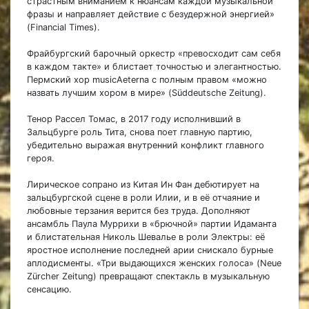
страстным вниманием к нюансам каждой музыкальной
фразы и направляет действие с безудержной энергией»
(Financial Times).
Фрайбургский барочный оркестр «превосходит сам себя
в каждом такте» и блистает точностью и элегантностью.
Пермский хор musicAeterna с полным правом «можно
назвать лучшим хором в мире» (Süddeutsche Zeitung).
Тенор Рассел Томас, в 2017 году исполнивший в
Зальцбурге роль Тита, снова поет главную партию,
убедительно выражая внутренний конфликт главного
героя.
Лирическое сопрано из Китая Ин Фан дебютирует на
зальцбургской сцене в роли Илии, и в её отчаяние и
любовные терзания верится без труда. Дополняют
ансамбль Паула Муррихи в «брючной» партии Идаманта
и блистательная Николь Шевалье в роли Электры: её
яростное исполнение последней арии снискало бурные
аплодисменты. «Три выдающихся женских голоса» (Neue
Zürcher Zeitung) превращают спектакль в музыкальную
сенсацию.