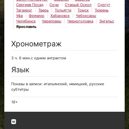
Сергиев Посад
Сочи
Старый Оскол
Сургут
Таганрог
Тверь
Тольятти
Томск
Тюмень
Уфа
Фрязино
Хабаровск
Чебоксары
Челябинск
Череповец
Черноголовка
Энгельс
Ярославль
Хронометраж
3 ч. 6 мин.с одним антрактом
Язык
Показы в записи: итальянский, немецкий, русские
субтитры
16+