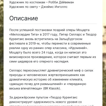
Художник по костюмам – Робби Дёйвеман
Художник по свету – Джеймс Инголлс
Описание
После успешной постановки поздней оперы Моцарта
«Милосердие Тита» в 2017 году, Питер Селларс и Теодор
Курентзис вновь встретились на Зальцбургском
фестивале в 2019-м, чтобы перенести в современные
реалии одну из ранних опер классика, «Идоменей».
Моцарту было всего 24 года, когда он написал это
визионерское произведение, которое считают первым из
семи шедевров его оперного наследия.
Селларс переосмысляет древнегреческий миф о силах
природы и человеческих жертвоприношениях как
драматическую историю об изменении климата,
«дающую почву для размышлений» и «переданную
весьма впечатляюще» (BR Klassik).
За дирижёрским пультом «Теодор Курентзис
демонстрирует одержимость нового уровня со