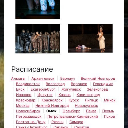
Расписание
Алматы
Архангельск
Барнаул
Великий Новгород
Владивосток
Волгоград
Воронеж
Геленджик
Ейск
Екатеринбург
Жигулёвск
Зеленоград
Иваново
Иркутск
Казань
Калининград
Краснодар
Красноярск
Курск
Липецк
Минск
Москва
Нижний Новгород
Новокузнецк
Новосибирск
Омск
Оренбург
Пенза
Пермь
Петрозаводск
Петропавловск-Камчатский
Псков
Ростов-на-Дону
Рязань
Самара
Санкт-Петербург
Саранск
Саратов