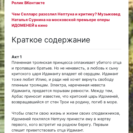
Ролик ВКонтакте
Чем Селларс разозлил Нептуна и критику? Музыковед
Наталья Сурнина на московской премьере оперы
ИДОМЕНЕЙ в кино
Краткое содержание
Акт 1
Плененная троянская принцесса оплакивает убитого отца
и пропавших братьев. Но не ненависть, а любовь к сыну
критского царя Идаманту владеет её сердцем. Идамант
тоже любит Илию, и ради неё хочет вернуть свободу
пленным троянцам. Электра, нареченная невеста
Идаманта, предается порывам ревности. Между тем,
Арбас приносит известие, что критский царь Идоменей,
возвращавшийся от стен Трои на родину, погиб в море.
Чтобы спасти свою жизнь и жизни своих сподвижников,
Идоменей поклялся Нептуну принести ему в жертву
первого, кого встретит на родном берегу. Первым
спешит приветствовать отца Идамант.