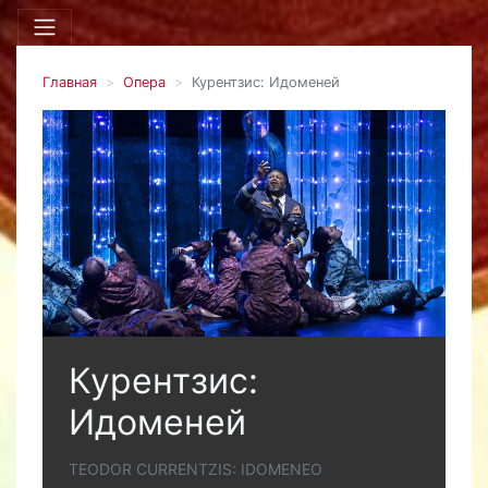
Главная
Опера
Курентзис: Идоменей
Курентзис:
Идоменей
TEODOR CURRENTZIS: IDOMENEO