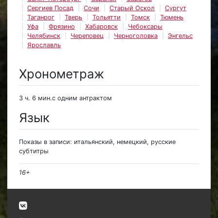
Сергиев Посад
Сочи
Старый Оскол
Сургут
Таганрог
Тверь
Тольятти
Томск
Тюмень
Уфа
Фрязино
Хабаровск
Чебоксары
Челябинск
Череповец
Черноголовка
Энгельс
Ярославль
Хронометраж
3 ч. 6 мин.с одним антрактом
Язык
Показы в записи: итальянский, немецкий, русские
субтитры
16+