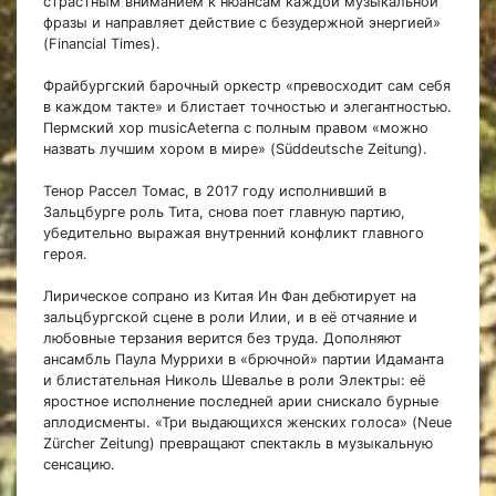
страстным вниманием к нюансам каждой музыкальной
фразы и направляет действие с безудержной энергией»
(Financial Times).
Фрайбургский барочный оркестр «превосходит сам себя
в каждом такте» и блистает точностью и элегантностью.
Пермский хор musicAeterna с полным правом «можно
назвать лучшим хором в мире» (Süddeutsche Zeitung).
Тенор Рассел Томас, в 2017 году исполнивший в
Зальцбурге роль Тита, снова поет главную партию,
убедительно выражая внутренний конфликт главного
героя.
Лирическое сопрано из Китая Ин Фан дебютирует на
зальцбургской сцене в роли Илии, и в её отчаяние и
любовные терзания верится без труда. Дополняют
ансамбль Паула Муррихи в «брючной» партии Идаманта
и блистательная Николь Шевалье в роли Электры: её
яростное исполнение последней арии снискало бурные
аплодисменты. «Три выдающихся женских голоса» (Neue
Zürcher Zeitung) превращают спектакль в музыкальную
сенсацию.