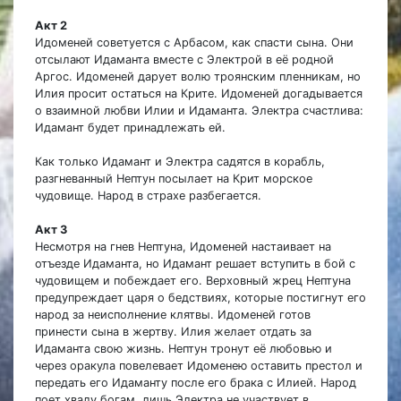
Акт 2
Идоменей советуется с Арбасом, как спасти сына. Они
отсылают Идаманта вместе с Электрой в её родной
Аргос. Идоменей дарует волю троянским пленникам, но
Илия просит остаться на Крите. Идоменей догадывается
о взаимной любви Илии и Идаманта. Электра счастлива:
Идамант будет принадлежать ей.
Как только Идамант и Электра садятся в корабль,
разгневанный Нептун посылает на Крит морское
чудовище. Народ в страхе разбегается.
Акт 3
Несмотря на гнев Нептуна, Идоменей настаивает на
отъезде Идаманта, но Идамант решает вступить в бой с
чудовищем и побеждает его. Верховный жрец Нептуна
предупреждает царя о бедствиях, которые постигнут его
народ за неисполнение клятвы. Идоменей готов
принести сына в жертву. Илия желает отдать за
Идаманта свою жизнь. Нептун тронут её любовью и
через оракула повелевает Идоменею оставить престол и
передать его Идаманту после его брака с Илией. Народ
поет хвалу богам, лишь Электра не участвует в