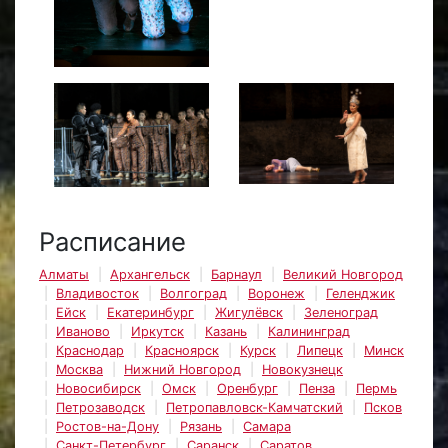
Расписание
Алматы
Архангельск
Барнаул
Великий Новгород
Владивосток
Волгоград
Воронеж
Геленджик
Ейск
Екатеринбург
Жигулёвск
Зеленоград
Иваново
Иркутск
Казань
Калининград
Краснодар
Красноярск
Курск
Липецк
Минск
Москва
Нижний Новгород
Новокузнецк
Новосибирск
Омск
Оренбург
Пенза
Пермь
Петрозаводск
Петропавловск-Камчатский
Псков
Ростов-на-Дону
Рязань
Самара
Санкт-Петербург
Саранск
Саратов