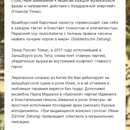
страстным вниманием к нюансам каждой музыкальной
фразы и направляет действие с безудержной энергией»
(Financial Times).
Фрайбургский барочный оркестр «превосходит сам себя
в каждом такте» и блистает точностью и элегантностью.
Пермский хор musicAeterna с полным правом «можно
назвать лучшим хором в мире» (Süddeutsche Zeitung).
Тенор Рассел Томас, в 2017 году исполнивший в
Зальцбурге роль Тита, снова поет главную партию,
убедительно выражая внутренний конфликт главного
героя.
Лирическое сопрано из Китая Ин Фан дебютирует на
зальцбургской сцене в роли Илии, и в её отчаяние и
любовные терзания верится без труда. Дополняют
ансамбль Паула Муррихи в «брючной» партии Идаманта
и блистательная Николь Шевалье в роли Электры: её
яростное исполнение последней арии снискало бурные
аплодисменты. «Три выдающихся женских голоса» (Neue
Zürcher Zeitung) превращают спектакль в музыкальную
сенсацию.