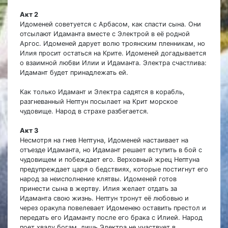
Акт 2
Идоменей советуется с Арбасом, как спасти сына. Они
отсылают Идаманта вместе с Электрой в её родной
Аргос. Идоменей дарует волю троянским пленникам, но
Илия просит остаться на Крите. Идоменей догадывается
о взаимной любви Илии и Идаманта. Электра счастлива:
Идамант будет принадлежать ей.
Как только Идамант и Электра садятся в корабль,
разгневанный Нептун посылает на Крит морское
чудовище. Народ в страхе разбегается.
Акт 3
Несмотря на гнев Нептуна, Идоменей настаивает на
отъезде Идаманта, но Идамант решает вступить в бой с
чудовищем и побеждает его. Верховный жрец Нептуна
предупреждает царя о бедствиях, которые постигнут его
народ за неисполнение клятвы. Идоменей готов
принести сына в жертву. Илия желает отдать за
Идаманта свою жизнь. Нептун тронут её любовью и
через оракула повелевает Идоменею оставить престол и
передать его Идаманту после его брака с Илией. Народ
поет хвалу богам, лишь Электра не участвует в