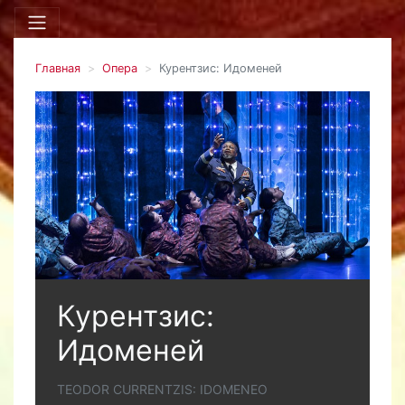
Главная
Опера
Курентзис: Идоменей
Курентзис:
Идоменей
TEODOR CURRENTZIS: IDOMENEO