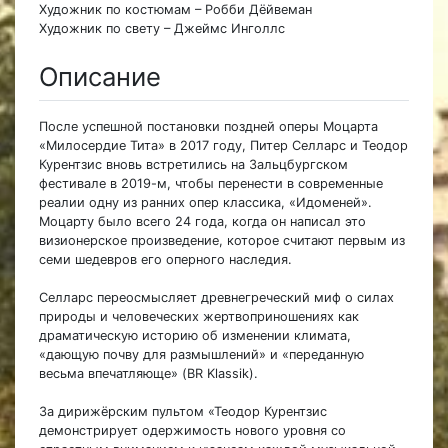
Художник по костюмам – Робби Дёйвеман
Художник по свету – Джеймс Инголлс
Описание
После успешной постановки поздней оперы Моцарта
«Милосердие Тита» в 2017 году, Питер Селларс и Теодор
Курентзис вновь встретились на Зальцбургском
фестивале в 2019-м, чтобы перенести в современные
реалии одну из ранних опер классика, «Идоменей».
Моцарту было всего 24 года, когда он написал это
визионерское произведение, которое считают первым из
семи шедевров его оперного наследия.
Селларс переосмысляет древнегреческий миф о силах
природы и человеческих жертвоприношениях как
драматическую историю об изменении климата,
«дающую почву для размышлений» и «переданную
весьма впечатляюще» (BR Klassik).
За дирижёрским пультом «Теодор Курентзис
демонстрирует одержимость нового уровня со