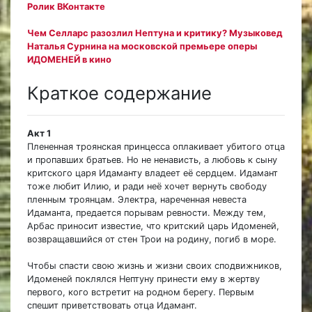
Ролик ВКонтакте
Чем Селларс разозлил Нептуна и критику? Музыковед
Наталья Сурнина на московской премьере оперы
ИДОМЕНЕЙ в кино
Краткое содержание
Акт 1
Плененная троянская принцесса оплакивает убитого отца
и пропавших братьев. Но не ненависть, а любовь к сыну
критского царя Идаманту владеет её сердцем. Идамант
тоже любит Илию, и ради неё хочет вернуть свободу
пленным троянцам. Электра, нареченная невеста
Идаманта, предается порывам ревности. Между тем,
Арбас приносит известие, что критский царь Идоменей,
возвращавшийся от стен Трои на родину, погиб в море.
Чтобы спасти свою жизнь и жизни своих сподвижников,
Идоменей поклялся Нептуну принести ему в жертву
первого, кого встретит на родном берегу. Первым
спешит приветствовать отца Идамант.