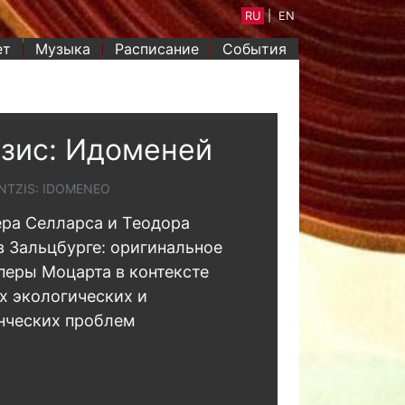
RU
|
EN
ет
Музыка
Расписание
События
зис: Идоменей
NTZIS: IDOMENEO
ра Селларса и Теодора
в Зальцбурге: оригинальное
перы Моцарта в контексте
х экологических и
нческих проблем