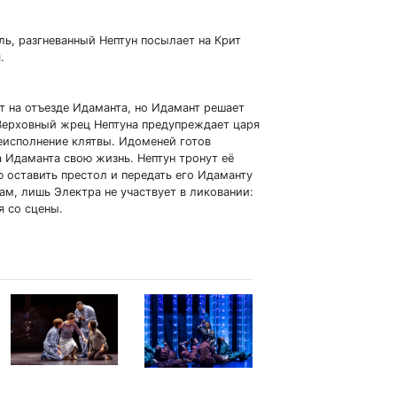
ль, разгневанный Нептун посылает на Крит
.
т на отъезде Идаманта, но Идамант решает
 Верховный жрец Нептуна предупреждает царя
неисполнение клятвы. Идоменей готов
а Идаманта свою жизнь. Нептун тронут её
 оставить престол и передать его Идаманту
ам, лишь Электра не участвует в ликовании:
я со сцены.