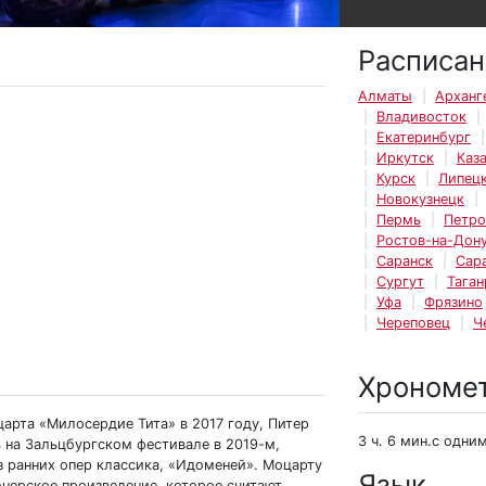
Расписан
Алматы
Арханг
Владивосток
Екатеринбург
Иркутск
Каз
Курск
Липец
Новокузнецк
Пермь
Петро
Ростов-на-Дон
Саранск
Сар
Сургут
Таган
Уфа
Фрязино
Череповец
Ч
Хрономе
арта «Милосердие Тита» в 2017 году, Питер
3 ч. 6 мин.с одни
 на Зальцбургском фестивале в 2019-м,
з ранних опер классика, «Идоменей». Моцарту
Язык
ионерское произведение, которое считают