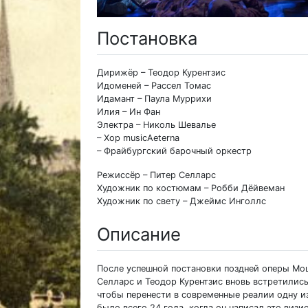
Постановка
Дирижёр – Теодор Курентзис
Идоменей – Рассел Томас
Идамант – Паула Муррихи
Илия – Ин Фан
Электра – Николь Шевалье
– Хор musicAeterna
– Фрайбургский барочный оркестр
Режиссёр – Питер Селларс
Художник по костюмам – Робби Дёйвеман
Художник по свету – Джеймс Инголлс
Описание
После успешной постановки поздней оперы Моц
Селларс и Теодор Курентзис вновь встретились
чтобы перенести в современные реалии одну и
было всего 24 года, когда он написал это виз