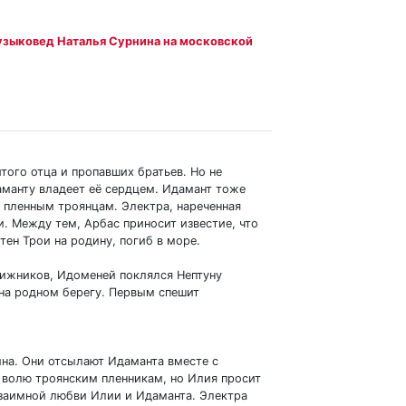
узыковед Наталья Сурнина на московской
того отца и пропавших братьев. Но не
аманту владеет её сердцем. Идамант тоже
у пленным троянцам. Электра, нареченная
. Между тем, Арбас приносит известие, что
ен Трои на родину, погиб в море.
вижников, Идоменей поклялся Нептуну
 на родном берегу. Первым спешит
ына. Они отсылают Идаманта вместе с
 волю троянским пленникам, но Илия просит
взаимной любви Илии и Идаманта. Электра