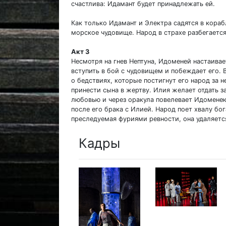
счастлива: Идамант будет принадлежать ей.
Как только Идамант и Электра садятся в кораб
морское чудовище. Народ в страхе разбегается
Акт 3
Несмотря на гнев Нептуна, Идоменей настаивае
вступить в бой с чудовищем и побеждает его.
о бедствиях, которые постигнут его народ за 
принести сына в жертву. Илия желает отдать з
любовью и через оракула повелевает Идоменею
после его брака с Илией. Народ поет хвалу бог
преследуемая фуриями ревности, она удаляетс
Кадры