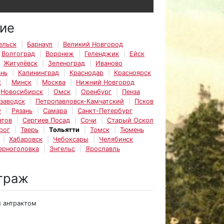
ие
ельск
Барнаул
Великий Новгород
Волгоград
Воронеж
Геленджик
Ейск
Жигулёвск
Зеленоград
Иваново
ань
Калининград
Краснодар
Красноярск
к
Минск
Москва
Нижний Новгород
Новосибирск
Омск
Оренбург
Пенза
заводск
Петропавловск-Камчатский
Псков
у
Рязань
Самара
Санкт-Петербург
атов
Сергиев Посад
Сочи
Старый Оскол
рог
Тверь
Тольятти
Томск
Тюмень
Хабаровск
Чебоксары
Челябинск
ерноголовка
Энгельс
Ярославль
траж
м антрактом