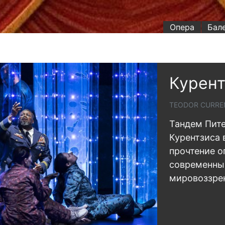
Опера
Бал
Курент
TEODOR CURRE
Тандем Пите
Курентзиса 
прочтение о
современны
мировоззре