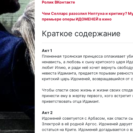
Ролик ВКонтакте
Чем Селларс разозлил Нептуна и критику? М
премьере оперы ИДОМЕНЕЙ в кино
Краткое содержание
Акт 1
Плененная троянская принцесса оплакивает уби
ненависть, а любовь к сыну критского царя Ид
любит Илию, и ради неё хочет вернуть свобод
невеста Идаманта, предается порывам ревности
критский царь Идоменей, возвращавшийся от ст
Чтобы спасти свою жизнь и жизни своих спод
принести ему в жертву первого, кого встретит
приветствовать отца Идамант.
Акт 2
Идоменей советуется с Арбасом, как спасти с
Электрой в её родной Аргос. Идоменей дарует
остаться на Крите. Идоменей догадывается о 