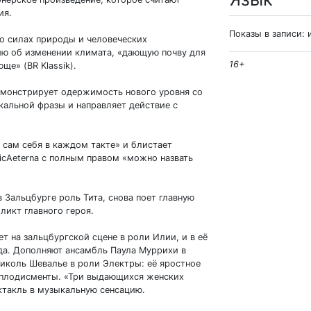
ия.
Показы в записи: 
о силах природы и человеческих
ю об изменении климата, «дающую почву для
16+
е» (BR Klassik).
емонстрирует одержимость нового уровня со
альной фразы и направляет действие с
сам себя в каждом такте» и блистает
icAeterna с полным правом «можно назвать
в Зальцбурге роль Тита, снова поет главную
ликт главного героя.
т на зальцбургской сцене в роли Илии, и в её
уда. Дополняют ансамбль Паула Муррихи в
иколь Шевалье в роли Электры: её яростное
аплодисменты. «Три выдающихся женских
ектакль в музыкальную сенсацию.